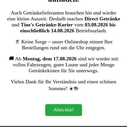
Kakao
Zucker
Auch Getränkelieferanten brauchen hin und wieder
eine kleine Auszeit. Deshalb machen
Direct Getränke
Sekt & Wein
Zur Kategorie Sekt & Wein
und
Tine's Getränke-Kurier
vom
03.08.2026 bis
einschließlich 14.08.2026
Betriebsurlaub.
Sekt
Champagner
🥤 Keine Sorge – unser Onlineshop nimmt Ihre
Wein
Bestellungen rund um die Uhr entgegen.
Snack & Haushalt
🚚 Ab
Montag, dem 17.08.2026
sind wir wieder mit
Zur Kategorie Snack & Haushalt
vollen Fahrzeugen, guter Laune und jeder Menge
Süßwaren
Getränkekisten für Sie unterwegs.
Gebäck und Snacks
Drogerie
Vielen Dank für Ihr Verständnis und einen schönen
Sommer! ☀️🍻
Menü schließen
Mineralwasser
Alles klar!
Sanft