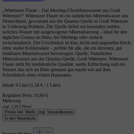
„Wittenseer Flaute – Dat Meeting‑Überlebenswasser aus Groß
Wittensee!“ Wittenseer Flaute ist ein natürliches Mineralwasser aus
Deutschland, gewonnen aus der Quartus‑Quelle in Groß Wittensee
in Schleswig‑Holstein. Die Quelle liefert ein besonders mildes,
weiches Wasser mit ausgewogener Mineralisierung – ideal für den
täglichen Genuss im Büro, bei Meetings oder einfach
zwischendurch. Der Geschmack ist klar, leicht und angenehm frisch,
ohne starke Kohlensäure – perfekt für alle, die ein dezentes, gut
trinkbares Mineralwasser bevorzugen. Quelle: Natürliches
Mineralwasser aus der Quartus‑Quelle, Groß Wittensee. Wittenseer
Flaute steht für norddeutsche Qualität, sanfte Erfrischung und ein
Wasser, das sich im Büro genauso gut macht wie auf dem
Schreibtisch eines echten Hanseaten.
Inhalt:
9 Liter
(1,18 € / 1 Liter)
Regulärer Preis:
10,60 €
Mehrweg
zzgl. 3,30 € Pfand
Preise inkl. MwSt. zzgl. Versandkosten
In den Warenkorb
Service-Hotline