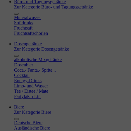
Büro- und Tagungsgetränke
Zur Kategorie Büro- und Tagungsgetränke
Mineralwasser
Softdrinks
Fruchtsaft
Fruchtsaftschorlen
Dosengetränke
Zur Kategorie Dosengetränke
alkoholische Mixgetränke
Dosenbier
Coca,- Fanta,- Sprite...
Cocktail
Energy-Drinks
Limo- und Wasser
Tee / Eistee / Mate
Partyfaß 5 Ltr.
Biere
Zur Kategorie Biere
Deutsche Biere
Ausländische Biere