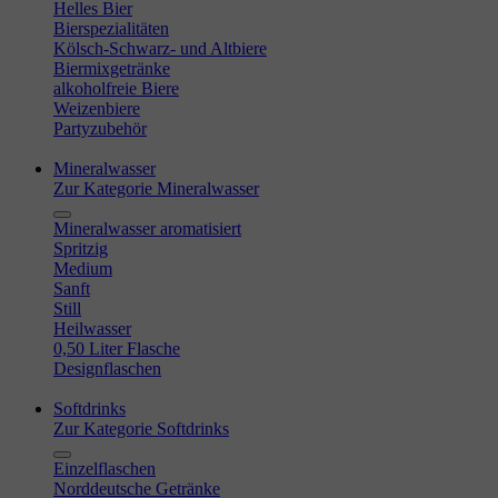
Helles Bier
Bierspezialitäten
Kölsch-Schwarz- und Altbiere
Biermixgetränke
alkoholfreie Biere
Weizenbiere
Partyzubehör
Mineralwasser
Zur Kategorie Mineralwasser
Mineralwasser aromatisiert
Spritzig
Medium
Sanft
Still
Heilwasser
0,50 Liter Flasche
Designflaschen
Softdrinks
Zur Kategorie Softdrinks
Einzelflaschen
Norddeutsche Getränke