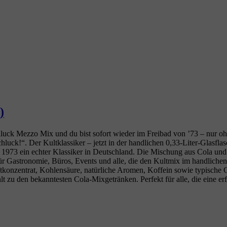
)
ck Mezzo Mix und du bist sofort wieder im Freibad von ’73 – nur ohne
k!“. Der Kultklassiker – jetzt in der handlichen 0,33‑Liter‑Glasflasch
t 1973 ein echter Klassiker in Deutschland. Die Mischung aus Cola u
ür Gastronomie, Büros, Events und alle, die den Kultmix im handlichen
konzentrat, Kohlensäure, natürliche Aromen, Koffein sowie typische 
lt zu den bekanntesten Cola‑Mixgetränken. Perfekt für alle, die eine e