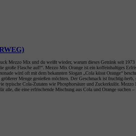
EHRWEG)
k Mezzo Mix und du weißt wieder, warum dieses Getränk seit 1973 Kult
ie große Flasche auf!“. Mezzo Mix Orange ist ein koffeinhaltiges Erf
onade wird oft mit dem bekannten Slogan „Cola küsst Orange“ beschri
n größerer Menge genießen möchten. Der Geschmack ist fruchtig‑herb, 
ie typische Cola‑Zutaten wie Phosphorsäure und Zuckerkulör. Mezzo M
für alle, die eine erfrischende Mischung aus Cola und Orange suchen – 