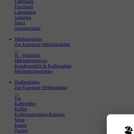
Faßbrause
Fruchtsaft
Limonaden
Schorlen
Spezi
Sportgetränke
Milchprodukte
Zur Kategorie Milchprodukte
H - Vollmilch
Milchalternativen
Kondensmilch & Kaffeesahne
Milchmischgetränke
Heißgetränke
Zur Kategorie Heißgetränke
Tee
Kaffeefilter
Kaffee
Kaffeemaschinen-Reiniger
Sirup
Kakao
🏖
Zucker