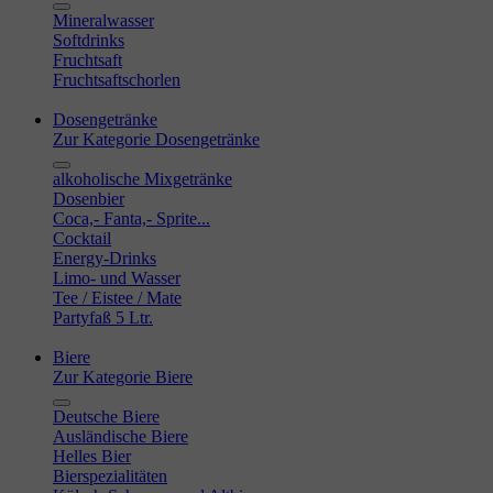
Mineralwasser
Softdrinks
Fruchtsaft
Fruchtsaftschorlen
Dosengetränke
Zur Kategorie Dosengetränke
alkoholische Mixgetränke
Dosenbier
Coca,- Fanta,- Sprite...
Cocktail
Energy-Drinks
Limo- und Wasser
Tee / Eistee / Mate
Partyfaß 5 Ltr.
Biere
Zur Kategorie Biere
Deutsche Biere
Ausländische Biere
Helles Bier
Bierspezialitäten