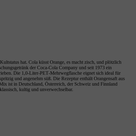
status hat. Cola küsst Orange, es macht zisch, und plötzlich
rischungsgetränk der Coca‑Cola Company und seit 1973 ein
eben. Die 1,0‑Liter‑PET‑Mehrwegflasche eignet sich ideal für
spritzig und angenehm süß. Die Rezeptur enthält Orangensaft aus
ix ist in Deutschland, Österreich, der Schweiz und Finnland
klassisch, kultig und unverwechselbar.