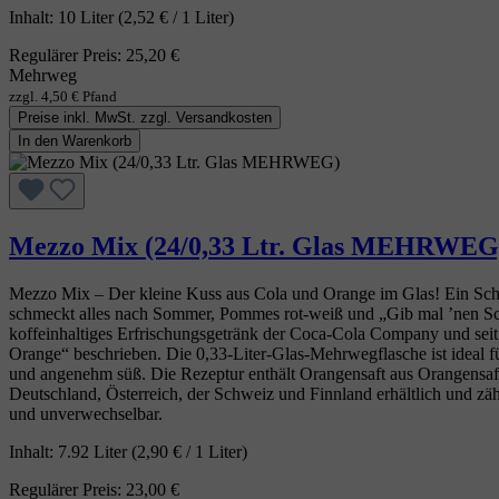
Inhalt:
10 Liter
(2,52 € / 1 Liter)
Regulärer Preis:
25,20 €
Mehrweg
zzgl. 4,50 € Pfand
Preise inkl. MwSt. zzgl. Versandkosten
In den Warenkorb
Mezzo Mix (24/0,33 Ltr. Glas MEHRWEG
Mezzo Mix – Der kleine Kuss aus Cola und Orange im Glas! Ein Schlu
schmeckt alles nach Sommer, Pommes rot‑weiß und „Gib mal ’nen Schluc
koffeinhaltiges Erfrischungsgetränk der Coca‑Cola Company und sei
Orange“ beschrieben. Die 0,33‑Liter‑Glas‑Mehrwegflasche ist ideal f
und angenehm süß. Die Rezeptur enthält Orangensaft aus Orangensaft
Deutschland, Österreich, der Schweiz und Finnland erhältlich und zäh
und unverwechselbar.
Inhalt:
7.92 Liter
(2,90 € / 1 Liter)
Regulärer Preis:
23,00 €