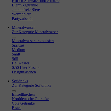
Kölsch-Schwarz- und Altbiere
Biermixgetränke
alkoholfreie Biere
Weizenbiere
Partyzubehör
Mineralwasser
Zur Kategorie Mineralwasser
Mineralwasser aromatisiert
Spritzig
Medium
Sanft
Still
Heilwasser
0,50 Liter Flasche
Designflaschen
Softdrinks
Zur Kategorie Softdrinks
Einzelflaschen
Norddeutsche Getränke
Cola Getränke
Eistee