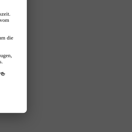
zeit.
vom
um die
eugen,
s.
️🍻