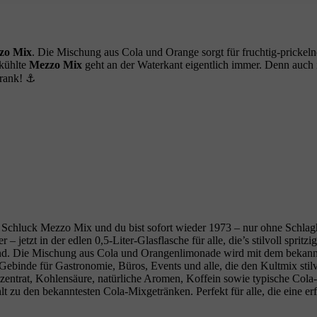
zo Mix
. Die Mischung aus Cola und Orange sorgt für fruchtig-prickel
ekühlte
Mezzo Mix
geht an der Waterkant eigentlich immer. Denn auch
hrank! ⚓
chluck Mezzo Mix und du bist sofort wieder 1973 – nur ohne Schlagho
jetzt in der edlen 0,5‑Liter‑Glasflasche für alle, die’s stilvoll sprit
and. Die Mischung aus Cola und Orangenlimonade wird mit dem bekann
Gebinde für Gastronomie, Büros, Events und alle, die den Kultmix stil
entrat, Kohlensäure, natürliche Aromen, Koffein sowie typische Cola
lt zu den bekanntesten Cola‑Mixgetränken. Perfekt für alle, die eine e