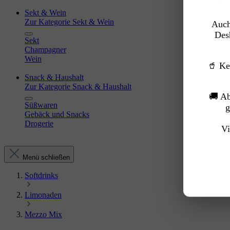
Sekt & Wein
Zur Kategorie Sekt & Wein
Auch
Des
Sekt
Champagner
Wein
🥤 Ke
Snack & Haushalt
Zur Kategorie Snack & Haushalt
🚚 A
Süßwaren
g
Gebäck und Snacks
Drogerie
Vi
Menü schließen
Softdrinks
Limonaden
Mezzo Mix