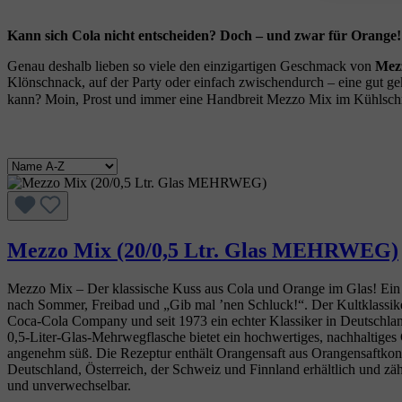
Kann sich Cola nicht entscheiden? Doch – und zwar für Orange!
Genau deshalb lieben so viele den einzigartigen Geschmack von
Mez
Klönschnack, auf der Party oder einfach zwischendurch – eine gut g
kann? Moin, Prost und immer eine Handbreit Mezzo Mix im Kühlsc
Mezzo Mix (20/0,5 Ltr. Glas MEHRWEG)
Mezzo Mix – Der klassische Kuss aus Cola und Orange im Glas! Ein S
nach Sommer, Freibad und „Gib mal ’nen Schluck!“. Der Kultklassiker – 
Coca‑Cola Company und seit 1973 ein echter Klassiker in Deutschl
0,5‑Liter‑Glas‑Mehrwegflasche bietet ein hochwertiges, nachhaltiges 
angenehm süß. Die Rezeptur enthält Orangensaft aus Orangensaftkonz
Deutschland, Österreich, der Schweiz und Finnland erhältlich und zäh
und unverwechselbar.