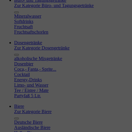
Büro- und Tagungsgetränke
Zur Kategorie Büro- und Tagungsgetränke
Mineralwasser
Softdrinks
Fruchtsaft
Fruchtsaftschorlen
Dosengetränke
Zur Kategorie Dosengetränke
alkoholische Mixgetränke
Dosenbier
Coca,- Fanta,- Sprite...
Cocktail
Energy-Drinks
Limo- und Wasser
Tee / Eistee / Mate
Partyfaß 5 Ltr.
Biere
Zur Kategorie Biere
Deutsche Biere
Ausländische Biere