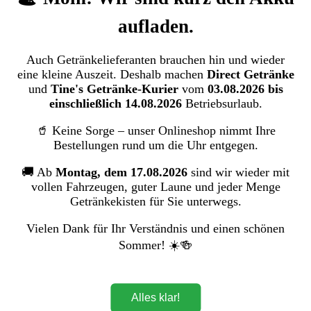
Cola Getränke
Eistee
aufladen.
Faßbrause
Fruchtsaft
Limonaden
Auch Getränkelieferanten brauchen hin und wieder
Schorlen
eine kleine Auszeit. Deshalb machen
Direct Getränke
Spezi
und
Tine's Getränke-Kurier
vom
03.08.2026 bis
Sportgetränke
einschließlich 14.08.2026
Betriebsurlaub.
Milchprodukte
Zur Kategorie Milchprodukte
🥤 Keine Sorge – unser Onlineshop nimmt Ihre
Bestellungen rund um die Uhr entgegen.
H - Vollmilch
Milchalternativen
🚚 Ab
Montag, dem 17.08.2026
sind wir wieder mit
Kondensmilch & Kaffeesahne
vollen Fahrzeugen, guter Laune und jeder Menge
Milchmischgetränke
Getränkekisten für Sie unterwegs.
Heißgetränke
Vielen Dank für Ihr Verständnis und einen schönen
Zur Kategorie Heißgetränke
Sommer! ☀️🍻
Tee
Kaffeefilter
Kaffee
Kaffeemaschinen-Reiniger
Alles klar!
Sirup