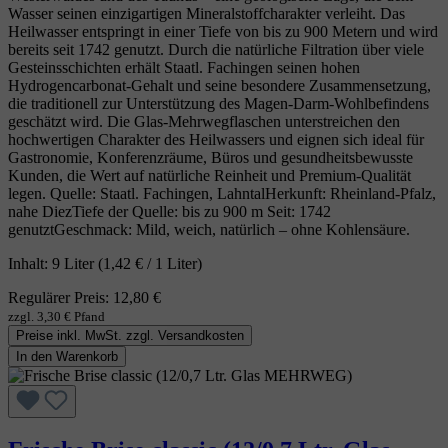
Wasser seinen einzigartigen Mineralstoffcharakter verleiht. Das
Heilwasser entspringt in einer Tiefe von bis zu 900 Metern und wird
bereits seit 1742 genutzt. Durch die natürliche Filtration über viele
Gesteinsschichten erhält Staatl. Fachingen seinen hohen
Hydrogencarbonat‑Gehalt und seine besondere Zusammensetzung,
die traditionell zur Unterstützung des Magen‑Darm‑Wohlbefindens
geschätzt wird. Die Glas‑Mehrwegflaschen unterstreichen den
hochwertigen Charakter des Heilwassers und eignen sich ideal für
Gastronomie, Konferenzräume, Büros und gesundheitsbewusste
Kunden, die Wert auf natürliche Reinheit und Premium‑Qualität
legen. Quelle: Staatl. Fachingen, LahntalHerkunft: Rheinland‑Pfalz,
nahe DiezTiefe der Quelle: bis zu 900 m Seit: 1742
genutztGeschmack: Mild, weich, natürlich – ohne Kohlensäure.
Inhalt:
9 Liter
(1,42 € / 1 Liter)
Regulärer Preis:
12,80 €
zzgl. 3,30 € Pfand
Preise inkl. MwSt. zzgl. Versandkosten
In den Warenkorb