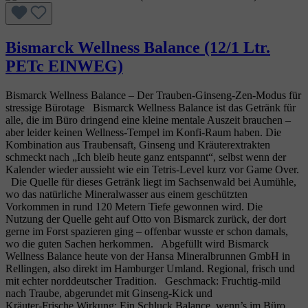
Bismarck Wellness Balance (12/1 Ltr.
PETc EINWEG)
Bismarck Wellness Balance – Der Trauben‑Ginseng‑Zen‑Modus für
stressige Bürotage Bismarck Wellness Balance ist das Getränk für
alle, die im Büro dringend eine kleine mentale Auszeit brauchen –
aber leider keinen Wellness‑Tempel im Konfi‑Raum haben. Die
Kombination aus Traubensaft, Ginseng und Kräuterextrakten
schmeckt nach „Ich bleib heute ganz entspannt“, selbst wenn der
Kalender wieder aussieht wie ein Tetris‑Level kurz vor Game Over.
Die Quelle für dieses Getränk liegt im Sachsenwald bei Aumühle,
wo das natürliche Mineralwasser aus einem geschützten
Vorkommen in rund 120 Metern Tiefe gewonnen wird. Die
Nutzung der Quelle geht auf Otto von Bismarck zurück, der dort
gerne im Forst spazieren ging – offenbar wusste er schon damals,
wo die guten Sachen herkommen. Abgefüllt wird Bismarck
Wellness Balance heute von der Hansa Mineralbrunnen GmbH in
Rellingen, also direkt im Hamburger Umland. Regional, frisch und
mit echter norddeutscher Tradition. Geschmack: Fruchtig‑mild
nach Traube, abgerundet mit Ginseng‑Kick und
Kräuter‑Frische.Wirkung: Ein Schluck Balance, wenn’s im Büro