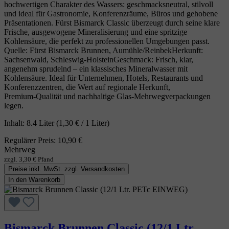
hochwertigen Charakter des Wassers: geschmacksneutral, stilvoll
und ideal für Gastronomie, Konferenzräume, Büros und gehobene
Präsentationen. Fürst Bismarck Classic überzeugt durch seine klare
Frische, ausgewogene Mineralisierung und eine spritzige
Kohlensäure, die perfekt zu professionellen Umgebungen passt.
Quelle: Fürst Bismarck Brunnen, Aumühle/ReinbekHerkunft:
Sachsenwald, Schleswig‑HolsteinGeschmack: Frisch, klar,
angenehm sprudelnd – ein klassisches Mineralwasser mit
Kohlensäure. Ideal für Unternehmen, Hotels, Restaurants und
Konferenzzentren, die Wert auf regionale Herkunft,
Premium‑Qualität und nachhaltige Glas‑Mehrwegverpackungen
legen.
Inhalt:
8.4 Liter
(1,30 € / 1 Liter)
Regulärer Preis:
10,90 €
Mehrweg
zzgl. 3,30 € Pfand
Preise inkl. MwSt. zzgl. Versandkosten
In den Warenkorb
Bismarck Brunnen Classic (12/1 Ltr.