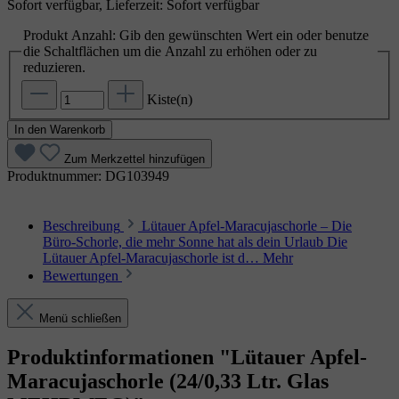
Sofort verfügbar, Lieferzeit: Sofort verfügbar
Produkt Anzahl: Gib den gewünschten Wert ein oder benutze
die Schaltflächen um die Anzahl zu erhöhen oder zu
reduzieren.
Kiste(n)
In den Warenkorb
Zum Merkzettel hinzufügen
Produktnummer:
DG103949
Beschreibung
Lütauer Apfel‑Maracujaschorle – Die
Büro‑Schorle, die mehr Sonne hat als dein Urlaub Die
Lütauer Apfel‑Maracujaschorle ist d…
Mehr
Bewertungen
Menü schließen
Produktinformationen "Lütauer Apfel-
Maracujaschorle (24/0,33 Ltr. Glas