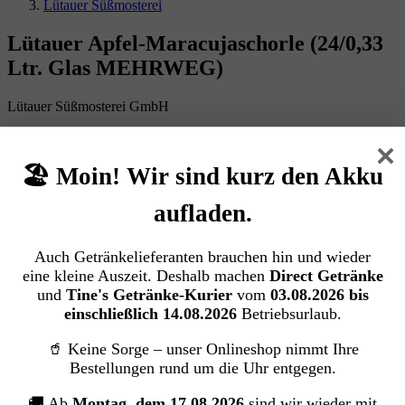
Lütauer Süßmosterei
Lütauer Apfel-Maracujaschorle (24/0,33
Ltr. Glas MEHRWEG)
Lütauer Süßmosterei GmbH
×
Bildergalerie überspringen
🏖️ Moin! Wir sind kurz den Akku
aufladen.
Auch Getränkelieferanten brauchen hin und wieder
eine kleine Auszeit. Deshalb machen
Direct Getränke
und
Tine's Getränke-Kurier
vom
03.08.2026 bis
einschließlich 14.08.2026
Betriebsurlaub.
🥤 Keine Sorge – unser Onlineshop nimmt Ihre
Bestellungen rund um die Uhr entgegen.
🚚 Ab
Montag, dem 17.08.2026
sind wir wieder mit