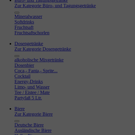
Büro- und Tagungsgetränke
Zur Kategorie Büro- und Tagungsgetränke
Mineralwasser
Softdrinks
Fruchtsaft
Fruchtsaftschorlen
Dosengetränke
Zur Kategorie Dosengetränke
alkoholische Mixgetränke
Dosenbier
Coca,- Fanta,- Sprite...
Cocktail
Energy-Drinks
Limo- und Wasser
Tee / Eistee / Mate
Partyfaß 5 Ltr.
Biere
Zur Kategorie Biere
Deutsche Biere
Ausländische Biere