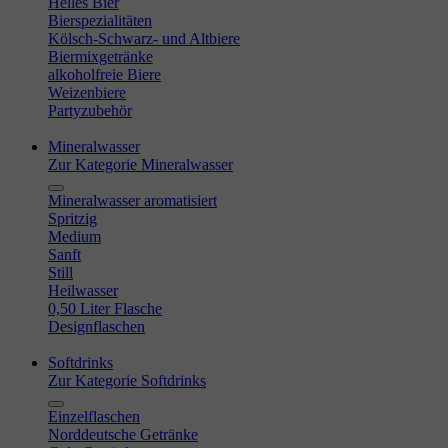
Helles Bier
Bierspezialitäten
Kölsch-Schwarz- und Altbiere
Biermixgetränke
alkoholfreie Biere
Weizenbiere
Partyzubehör
Mineralwasser
Zur Kategorie Mineralwasser
Mineralwasser aromatisiert
Spritzig
Medium
Sanft
Still
Heilwasser
0,50 Liter Flasche
Designflaschen
Softdrinks
Zur Kategorie Softdrinks
Einzelflaschen
Norddeutsche Getränke