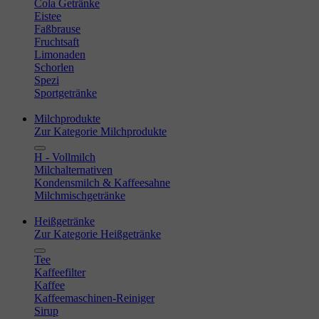
Cola Getränke
Eistee
Faßbrause
Fruchtsaft
Limonaden
Schorlen
Spezi
Sportgetränke
Milchprodukte
Zur Kategorie Milchprodukte
H - Vollmilch
Milchalternativen
Kondensmilch & Kaffeesahne
Milchmischgetränke
Heißgetränke
Zur Kategorie Heißgetränke
Tee
Kaffeefilter
Kaffee
Kaffeemaschinen-Reiniger
Sirup