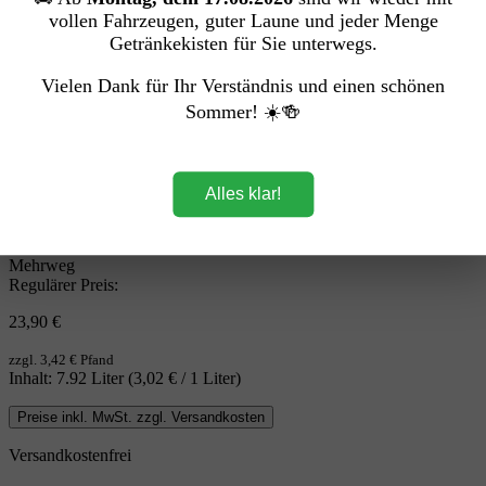
vollen Fahrzeugen, guter Laune und jeder Menge
Getränkekisten für Sie unterwegs.
Vielen Dank für Ihr Verständnis und einen schönen
Sommer! ☀️🍻
Alles klar!
Mehrweg
Regulärer Preis:
23,90 €
zzgl. 3,42 € Pfand
Inhalt:
7.92 Liter
(3,02 € / 1 Liter)
Preise inkl. MwSt. zzgl. Versandkosten
Versandkostenfrei