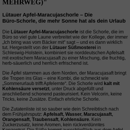
MEHRWEG)"
Lütauer Apfel‑Maracujaschorle – Die
Büro‑Schorle, die mehr Sonne hat als dein Ur
laub
Die
Lütauer Apfel‑Maracujaschorle
ist die Schorle, die im
Büro so viel gute Laune verbreitet wie der Kollege, der immer
„Ich bring was vom Bäcker mit“ sagt – und es dann wirklich
tut. Hergestellt von der
Lütauer Süßmosterei
in
Schleswig‑Holstein, kombiniert sie norddeutschen Apfelsaft
mit exotischem Maracujasaft zu einer Mischung, die fruchtig,
herb‑säuerlich und herrlich erfrischend ist.
Die Äpfel stammen aus dem Norden, der Maracujasaft bringt
die Tropen ins Glas – eine Kombi, die schmeckt wie
„Sommerurlaub trifft Apfelernte“. Die Schorle wird
kalt mit
Kohlensäure versetzt
, unter Druck abgefüllt und
anschließend schonend pasteurisiert. Kein Velcorin, keine
Tricks, keine Zusätze. Einfach ehrliche Schorle.
Die Zutatenliste ist so sauber wie dein Schreibtisch nach
dem Frühjahrsputz:
Apfelsaft, Wasser, Maracujasaft,
Orangensaft, Traubensaft, Kohlensäure.
Kein
Zuckerzusatz, keine Aromen, kein rückverdünntes
Konzentrat. Die Süße kommt ausschließlich aus dem Apfel.