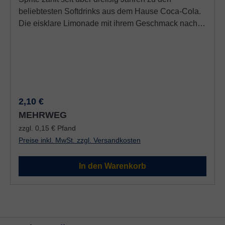
beliebtesten Softdrinks aus dem Hause Coca-Cola.
Die eisklare Limonade mit ihrem Geschmack nach
Zitronen und Limetten ist Erfrischung pur: klar,
spritzig - einfach Sprite. Sprite enthält:
Säuerungsmittel / Säureregulatoren, Süßstoffe
Regulärer Preis:
2,10 €
MEHRWEG
zzgl. 0,15 € Pfand
Preise inkl. MwSt. zzgl. Versandkosten
In den Warenkorb