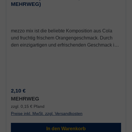
MEHRWEG)
mezzo mix ist die beliebte Komposition aus Cola
und fruchtig frischem Orangengeschmack. Durch
den einzigartigen und erfrischenden Geschmack ist
mezzo mix der Star unter den Colamix-Getränken.
Mezzo Mix Orange enthält: Farbstoffe,
Säuerungsmittel / Säureregulatoren, Stabilisatoren;
Koffeinhalig
Regulärer Preis:
2,10 €
MEHRWEG
zzgl. 0,15 € Pfand
Preise inkl. MwSt. zzgl. Versandkosten
In den Warenkorb