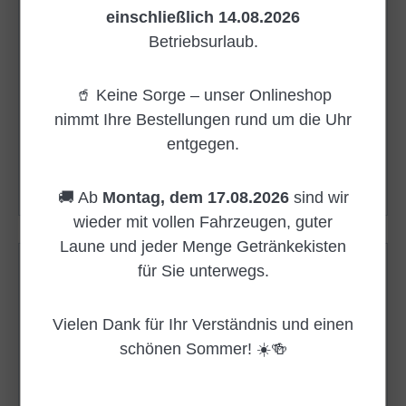
Zero sehr nahe an der klassischen Coke.Coca-Cola
einschließlich 14.08.2026
Zero: Echter Geschmack und zero Zucker. Coca
Betriebsurlaub.
Cola Zero enthält: Farbstoffe, Säuerungsmittel /
Regulärer Preis:
2,10 €
Säureregulatoren, Süßstoffe; Koffeinhalig
MEHRWEG
🥤 Keine Sorge – unser Onlineshop
zzgl. 0,15 € Pfand
nimmt Ihre Bestellungen rund um die Uhr
Preise inkl. MwSt. zzgl. Versandkosten
entgegen.
In den Warenkorb
🚚 Ab
Montag, dem 17.08.2026
sind wir
wieder mit vollen Fahrzeugen, guter
Laune und jeder Menge Getränkekisten
für Sie unterwegs.
Vielen Dank für Ihr Verständnis und einen
schönen Sommer! ☀️🍻