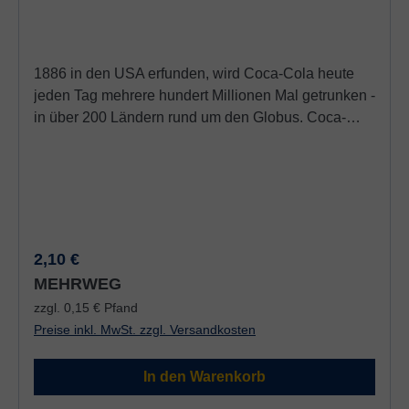
1886 in den USA erfunden, wird Coca-Cola heute
jeden Tag mehrere hundert Millionen Mal getrunken -
in über 200 Ländern rund um den Globus. Coca-
Cola - dieser Name steht für grenzenlose
Erfrischung. In Deutschland gibt es Coca-Cola seit
1929. Heute ist sie - auch hier - das meistverkaufte
Erfrischungsgetränk. Coca Cola enthält: Farbstoffe,
Säuerungsmittel / Säureregulatoren; Koffeinhalig
Regulärer Preis:
2,10 €
MEHRWEG
zzgl. 0,15 € Pfand
Preise inkl. MwSt. zzgl. Versandkosten
In den Warenkorb