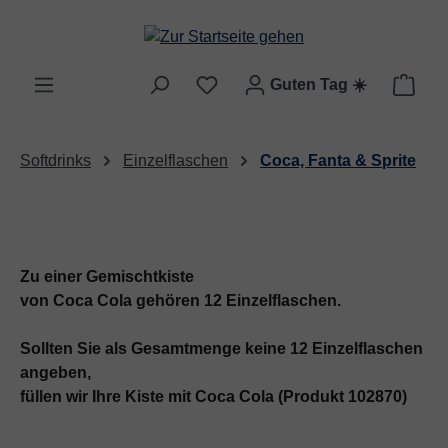
Zum Hauptinhalt springen
Ware
Guten Tag
☀️
Softdrinks
Einzelflaschen
Coca, Fanta & Sprite
Zu einer Gemischtkiste
von Coca Cola gehören 12 Einzelflaschen.
Sollten Sie als Gesamtmenge keine 12 Einzelflaschen
angeben,
füllen wir Ihre Kiste mit Coca Cola (Produkt 102870)
au
f.