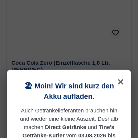
Coca Cola Zero (Einzelflasche 1,0 Ltr.
MEHRWEG)
×
🏖️ Moin! Wir sind kurz den
Akku aufladen.
Coca-Cola Zero ergänzt seit Juli 2006 das
kalorienreduzierte bzw. zuckerfreie Produktsortiment
Auch Getränkelieferanten brauchen hin
von Coca-Cola in Deutschland. Coca-Cola Zero ist
und wieder eine kleine Auszeit. Deshalb
ein Erfrischungsgetränk, das echten Geschmack
machen
Direct Getränke
und
Tine's
ohne Zucker bietet.Dank besonderer Geschmacks-
kombinationen ist der Geschmack von Coca-Cola
Getränke-Kurier
vom
03.08.2026 bis