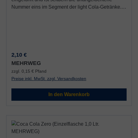
Nummer eins im Segment der light Cola-Getränke.
Toller Geschmack, unbeschwerter Genuss und ein
intensives Lebensgefühl - das ist Coca-Cola light.
Coca Cola light enthält: Farbstoffe, Säuerungsmittel /
Säureregulatoren, Süßstoffe; Koffeinhalig
Regulärer Preis:
2,10 €
MEHRWEG
zzgl. 0,15 € Pfand
Preise inkl. MwSt. zzgl. Versandkosten
In den Warenkorb