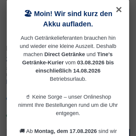
×
🏖️ Moin! Wir sind kurz den
Akku aufladen.
Auch Getränkelieferanten brauchen hin
und wieder eine kleine Auszeit. Deshalb
MEHRWEG
machen
Direct Getränke
und
Tine's
Regulärer Preis:
2,10 €
Getränke-Kurier
vom
03.08.2026 bis
zzgl. 0,15 € Pfand
einschließlich 14.08.2026
Inhalt:
1 Liter
Betriebsurlaub.
Preise inkl. MwSt. zzgl. Versandkosten
🥤 Keine Sorge – unser Onlineshop
Versandkostenfrei
nimmt Ihre Bestellungen rund um die Uhr
entgegen.
Sofort verfügbar, Lieferzeit: Sofort verfügbar
🚚 Ab
Montag, dem 17.08.2026
sind wir
Produkt Anzahl: Gib den gewünschten Wert e
In den Warenkorb