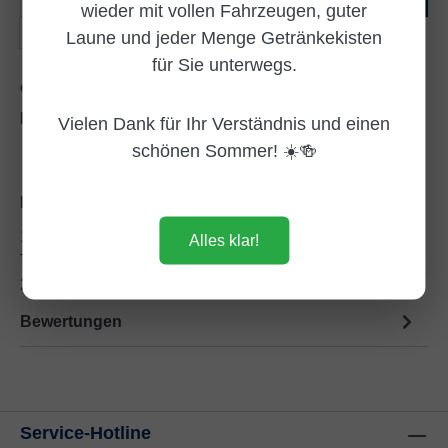
wieder mit vollen Fahrzeugen, guter
Flasche(n)
Laune und jeder Menge Getränkekisten
für Sie unterwegs.
Zum Merkzettel hinzufügen
Produktnummer:
DE992870
Vielen Dank für Ihr Verständnis und einen
schönen Sommer! ☀️🍻
Beschreibung
1886 in den USA erfunden, wird Coca-Cola heute jeden
Alles klar!
Tag mehrere hundert Millionen Mal getrunken - in über
200 Ländern rund…
Mehr
Bewertungen
Service-Hotline