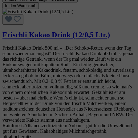
In den Warenkorb
Frischli Kakao Drink (12/0,5 Ltr.)
Frischli Kakao Drink 500 ml – „Der Schoko‑Retter, wenn der Tag
schon wieder zu lang ist“ Der frischli Kakao Drink 500 ml ist genau
das richtige Getränk, wenn der Tag mal wieder „läuft wie ein
Einkaufswagen mit kaputtem Rad“. Ein fertig gemischter,
ultrahocherhitzter Kakaodrink, fettarm, schokoladig und zuverlässig
lecker – egal ob im Büro, unterwegs oder einfach als kleine Pause
zwischendurch. Mit 0,2–0,3 % Fett ist er erstaunlich leicht,
schmeckt aber trotzdem vollmundig, süß und cremig, so wie man’s
von einem ordentlichen Kakaodrink erwartet. Gekühlt ist er am
besten – aber mal ehrlich: Wenn’s eilig ist, schmeckt er auch so.
Hergestellt wird der Drink von den frischli Milchwerken, einem
traditionsreichen deutschen Hersteller aus Niedersachsen (Rehburg),
mit weiteren Standorten in Sachsen‑Anhalt, Bayern und NRW. Der
verwendete Kakao stammt aus nachhaltigem,
Rainforest‑Alliance‑zertifiziertem Anbau – gut für die Umwelt und
gut fürs Gewissen. Kakaohaltiges Milchmischgetränk,
ultrahocherhitzt