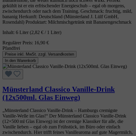
Bananennote, die weder künstlich noch schwer wirkt. Perfekt
gekühlt ist er ein erfrischender Energieschub – egal ob morgens,
zwischendurch oder nach dem Training. Geschmack: fruchtig, mild,
bananig Herkunft: Deutschland (Münsterland J. Lülf GmbH,
Rosendahl) Produktart: Milchmischgetränk mit Bananengeschmack
Inhalt:
6 Liter
(2,82 € / 1 Liter)
Regulärer Preis:
16,90 €
Pfandfrei
Preise inkl. MwSt. zzgl. Versandkosten
In den Warenkorb
Münsterland Classico Vanille-Drink
(12x500ml. Glas Einweg)
„Münsterland Classico Vanille‑Drink – Hamburgs cremigste
Vanille‑Welle im Glas!“ Der Münsterland Classico Vanille‑Drink
(12×500 ml Glas Einweg) ist der cremige Klassiker für alle, die
Vanille lieben – egal ob zum Frühstück, im Büro oder einfach
zwischendurch. Hier trifft feines Vanillearoma auf gute Magermilch,