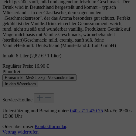
leicht gesüßt, sanft, mild und angenehm frisch im Geschmack. Der
Drink wird in Deutschland hergestellt und kommt – typisch
Münsterland – in der Glasflasche, dem sogenannten
„Geschmackstresor“, der das Aroma besonders gut schützt. Perfekt
gekühlt ist der Vanille‑Drink ein echter Genussmoment: weich,
rund, nicht zu süß und wunderbar vanillig. Produktart: Getränk auf
Magermilchbasis mit Vanille‑Geschmack, wärmebehandelt
(sterilisiert)Geschmack: mild, cremig, sanft süß, feine
VanilleHerkunft: Deutschland (Münsterland J. Lülf GmbH)
Inhalt:
6 Liter
(2,82 € / 1 Liter)
Regulärer Preis:
16,90 €
Pfandfrei
Preise inkl. MwSt. zzgl. Versandkosten
In den Warenkorb
Service-Hotline
Unterstützung und Beratung unter:
040 - 711 420 75
Mo-Fr, 09:00 -
15:00 Uhr
Oder über unser
Kontaktformular
.
Vertrag widerrufen