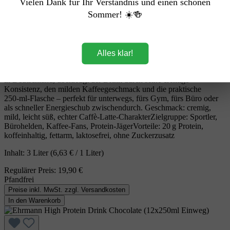
Vielen Dank für Ihr Verständnis und einen schönen
Sommer! ☀️🍻
„Ehrmann High Protein Caffè Latte – Hamburgs stärkster Kaffee
zum Wegsnacken!“ Der Ehrmann High Protein Drink Caffè Latte
(12×250 ml Einweg) ist der perfekte Mix aus Koffein‑Kick und
Protein‑Power – ideal für alle, die in Hamburg wach, fit und gut
gelaunt durchstarten wollen. Der Drink kombiniert echten
Alles klar!
Caffè‑Latte‑Geschmack mit satten 20 g Protein pro Flasche, ist
fettarm, laktosefrei und kommt ohne Zuckerzusatz aus. Hergestellt
in Deutschland, überzeugt der Drink durch seine cremige
Konsistenz, den milden Kaffeegeschmack und die praktische
250‑ml‑Flasche – perfekt für unterwegs, fürs Gym, fürs Büro oder
als schneller Energieschub zwischendurch. Geschmack: cremig,
mild, leicht süß, echter Caffè‑Latte‑CharakterZielgruppe: Sportler,
Bürohelden, Kaffee‑Fans, Protein‑JägerVorteile: 20 g Protein,
koffeinhaltig, fettarm, laktosefrei, ohne Zuckerzusatz
Inhalt:
3 Liter
(6,63 € / 1 Liter)
Regulärer Preis:
19,90 €
Pfandfrei
Preise inkl. MwSt. zzgl. Versandkosten
In den Warenkorb