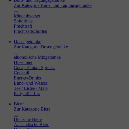
Büro- und Tagungsgetränke
Zur Kategorie Büro- und Tagungsgetränke
Mineralwasser
Softdrinks
Fruchtsaft
Fruchtsaftschorlen
Dosengetränke
Zur Kategorie Dosengetränke
alkoholische Mixgetränke
Dosenbier
Coca,- Fanta,- Sprite...
Cocktail
Energy-Drinks
Limo- und Wasser
Tee / Eistee / Mate
Partyfaß 5 Ltr.
Biere
Zur Kategorie Biere
Deutsche Biere
Ausländische Biere