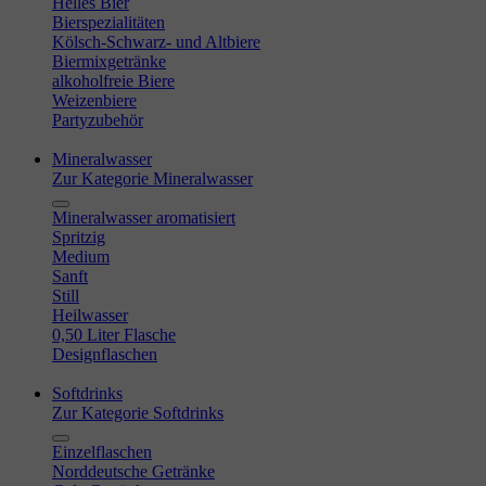
Helles Bier
Bierspezialitäten
Kölsch-Schwarz- und Altbiere
Biermixgetränke
alkoholfreie Biere
Weizenbiere
Partyzubehör
Mineralwasser
Zur Kategorie Mineralwasser
Mineralwasser aromatisiert
Spritzig
Medium
Sanft
Still
Heilwasser
0,50 Liter Flasche
Designflaschen
Softdrinks
Zur Kategorie Softdrinks
Einzelflaschen
Norddeutsche Getränke