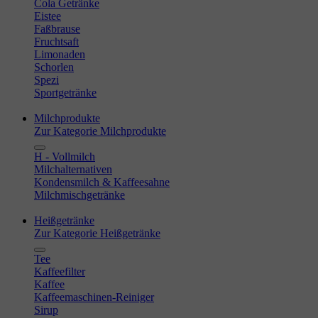
Cola Getränke
Eistee
Faßbrause
Fruchtsaft
Limonaden
Schorlen
Spezi
Sportgetränke
Milchprodukte
Zur Kategorie Milchprodukte
H - Vollmilch
Milchalternativen
Kondensmilch & Kaffeesahne
Milchmischgetränke
Heißgetränke
Zur Kategorie Heißgetränke
Tee
Kaffeefilter
Kaffee
Kaffeemaschinen-Reiniger
Sirup