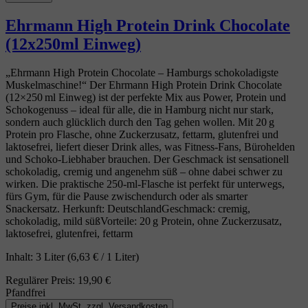
Ehrmann High Protein Drink Chocolate
(12x250ml Einweg)
„Ehrmann High Protein Chocolate – Hamburgs schokoladigste
Muskelmaschine!“ Der Ehrmann High Protein Drink Chocolate
(12×250 ml Einweg) ist der perfekte Mix aus Power, Protein und
Schokogenuss – ideal für alle, die in Hamburg nicht nur stark,
sondern auch glücklich durch den Tag gehen wollen. Mit 20 g
Protein pro Flasche, ohne Zuckerzusatz, fettarm, glutenfrei und
laktosefrei, liefert dieser Drink alles, was Fitness‑Fans, Bürohelden
und Schoko‑Liebhaber brauchen. Der Geschmack ist sensationell
schokoladig, cremig und angenehm süß – ohne dabei schwer zu
wirken. Die praktische 250‑ml‑Flasche ist perfekt für unterwegs,
fürs Gym, für die Pause zwischendurch oder als smarter
Snackersatz. Herkunft: DeutschlandGeschmack: cremig,
schokoladig, mild süßVorteile: 20 g Protein, ohne Zuckerzusatz,
laktosefrei, glutenfrei, fettarm
Inhalt:
3 Liter
(6,63 € / 1 Liter)
Regulärer Preis:
19,90 €
Pfandfrei
Preise inkl. MwSt. zzgl. Versandkosten