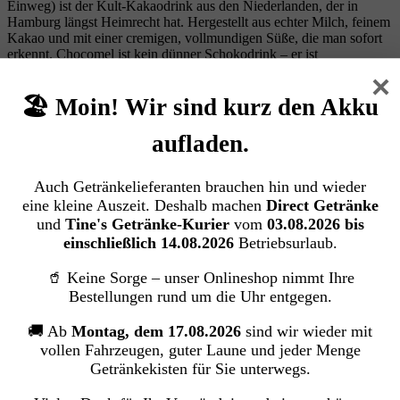
Einweg) ist der Kult‑Kakaodrink aus den Niederlanden, der in
Hamburg längst Heimrecht hat. Hergestellt aus echter Milch, feinem
Kakao und mit einer cremigen, vollmundigen Süße, die man sofort
erkennt. Chocomel ist kein dünner Schokodrink – er ist
dickflüssiger, runder und schmeckt wie frisch angerührt. Die
×
300‑ml‑Flaschen sind perfekt für unterwegs, fürs Büro, für die
🏖️ Moin! Wir sind kurz den Akku
Pause zwischendurch oder als Vorrat im Kühlschrank. Ob eiskalt im
Sommer oder leicht erwärmt im Winter – Chocomel liefert immer
diesen typischen „Oh ja!“-Moment. Herkunft:
aufladen.
NiederlandeGeschmack: cremig, schokoladig, süß,
vollmundigProduktart: Milchmischgetränk mit Kakao
Auch Getränkelieferanten brauchen hin und wieder
Inhalt:
3.6 Liter
(5,97 € / 1 Liter)
eine kleine Auszeit. Deshalb machen
Direct Getränke
und
Tine's Getränke-Kurier
vom
03.08.2026 bis
Regulärer Preis:
21,50 €
einschließlich 14.08.2026
Betriebsurlaub.
Pfandfrei
Preise inkl. MwSt. zzgl. Versandkosten
🥤 Keine Sorge – unser Onlineshop nimmt Ihre
In den Warenkorb
Bestellungen rund um die Uhr entgegen.
🚚 Ab
Montag, dem 17.08.2026
sind wir wieder mit
vollen Fahrzeugen, guter Laune und jeder Menge
Ehrmann High Protein Drink Caffé Latte
Getränkekisten für Sie unterwegs.
(12x250ml Einweg)