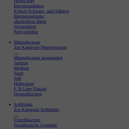
Helles Bier
Bierspezialitäten
Kölsch-Schwarz- und Altbiere
Biermixgetränke
alkoholfreie Biere
Weizenbiere
Partyzubehör
Mineralwasser
Zur Kategorie Mineralwasser
Mineralwasser aromatisiert
Spritzig
Medium
Sanft
Still
Heilwasser
0,50 Liter Flasche
Designflaschen
Softdrinks
Zur Kategorie Softdrinks
Einzelflaschen
Norddeutsche Getränke