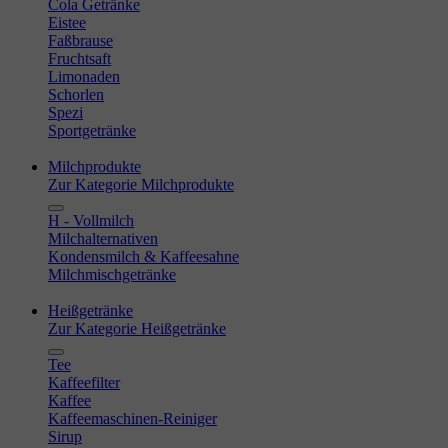
Cola Getränke
Eistee
Faßbrause
Fruchtsaft
Limonaden
Schorlen
Spezi
Sportgetränke
Milchprodukte
Zur Kategorie Milchprodukte
H - Vollmilch
Milchalternativen
Kondensmilch & Kaffeesahne
Milchmischgetränke
Heißgetränke
Zur Kategorie Heißgetränke
Tee
Kaffeefilter
Kaffee
Kaffeemaschinen-Reiniger
Sirup