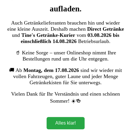
Coca, Fanta & Sprite
aufladen.
Coca Cola LIGHT (Einzelflasche 1,0 Ltr.
MEHRWEG)
Auch Getränkelieferanten brauchen hin und wieder
eine kleine Auszeit. Deshalb machen
Direct Getränke
Coca-Cola European Partners Deutschland GmbH
und
Tine's Getränke-Kurier
vom
03.08.2026 bis
einschließlich 14.08.2026
Betriebsurlaub.
Bildergalerie überspringen
🥤 Keine Sorge – unser Onlineshop nimmt Ihre
Bestellungen rund um die Uhr entgegen.
🚚 Ab
Montag, dem 17.08.2026
sind wir wieder mit
vollen Fahrzeugen, guter Laune und jeder Menge
Getränkekisten für Sie unterwegs.
Vielen Dank für Ihr Verständnis und einen schönen
Sommer! ☀️🍻
Alles klar!