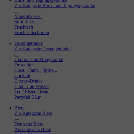
Büro- und Tagungsgetränke
Zur Kategorie Büro- und Tagungsgetränke
Mineralwasser
Softdrinks
Fruchtsaft
Fruchtsaftschorlen
Dosengetränke
Zur Kategorie Dosengetränke
alkoholische Mixgetränke
Dosenbier
Coca,- Fanta,- Sprite...
Cocktail
Energy-Drinks
Limo- und Wasser
Tee / Eistee / Mate
Partyfaß 5 Ltr.
Biere
Zur Kategorie Biere
Deutsche Biere
Ausländische Biere