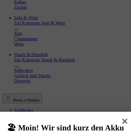
Kakao
Zucker
Sekt & Wein
Zur Kategorie Sekt & Wein
Sekt
Champagner
Wein
Snack & Haushalt
Zur Kategorie Snack & Haushalt
Süßwaren
Gebäck und Snacks
Drogerie
Menü schließen
Softdrinks
×
Einzelflaschen
🏖️ Moin! Wir sind kurz den Akku