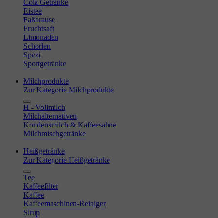
Cola Getränke
Eistee
Faßbrause
Fruchtsaft
Limonaden
Schorlen
Spezi
Sportgetränke
Milchprodukte
Zur Kategorie Milchprodukte
H - Vollmilch
Milchalternativen
Kondensmilch & Kaffeesahne
Milchmischgetränke
Heißgetränke
Zur Kategorie Heißgetränke
Tee
Kaffeefilter
Kaffee
Kaffeemaschinen-Reiniger
Sirup