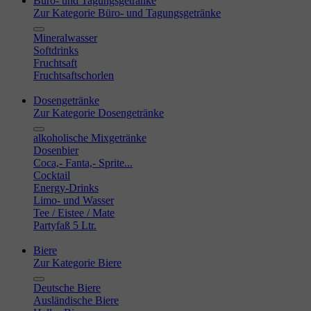
Büro- und Tagungsgetränke
Zur Kategorie Büro- und Tagungsgetränke
Mineralwasser
Softdrinks
Fruchtsaft
Fruchtsaftschorlen
Dosengetränke
Zur Kategorie Dosengetränke
alkoholische Mixgetränke
Dosenbier
Coca,- Fanta,- Sprite...
Cocktail
Energy-Drinks
Limo- und Wasser
Tee / Eistee / Mate
Partyfaß 5 Ltr.
Biere
Zur Kategorie Biere
Deutsche Biere
Ausländische Biere