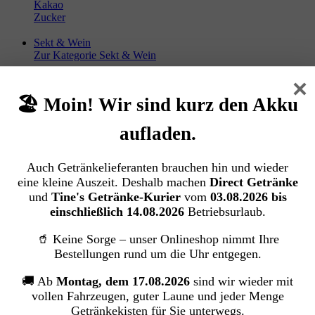
Kakao
Zucker
Sekt & Wein
Zur Kategorie Sekt & Wein
Sekt
×
Champagner
🏖️ Moin! Wir sind kurz den Akku
Wein
aufladen.
Snack & Haushalt
Zur Kategorie Snack & Haushalt
Auch Getränkelieferanten brauchen hin und wieder
Süßwaren
eine kleine Auszeit. Deshalb machen
Direct Getränke
Gebäck und Snacks
Drogerie
und
Tine's Getränke-Kurier
vom
03.08.2026 bis
einschließlich 14.08.2026
Betriebsurlaub.
🥤 Keine Sorge – unser Onlineshop nimmt Ihre
Menü schließen
Bestellungen rund um die Uhr entgegen.
Snack & Haushalt
🚚 Ab
Montag, dem 17.08.2026
sind wir wieder mit
Drogerie
vollen Fahrzeugen, guter Laune und jeder Menge
Getränkekisten für Sie unterwegs.