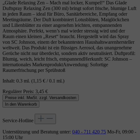
„Glade Relaxing Zen – Mach mal locker, Kumpel!“ Das Glade
Duftspray Relaxing Zen (300 ml) bringt sofort frische, blumige Luft
in jeden Raum – ideal für Büro, Sanitärbereiche, Empfang oder
Meetingräume. Der Duft kombiniert Lotusblüten, Maiglöckchen
und Lilienblätter zu einer angenehm leichten, entspannenden
Atmosphäre. Perfekt, wenn’s mal wieder stressig wird und der
Raum einen kleinen „Reset“ braucht. Hergestellt wird das Spray
von SC Johnson, einem der bekanntesten Haushaltswarenhersteller
weltweit. Das Produkt ist ein flüssiges Aerosol, das unangenehme
Gerüche nicht nur überdeckt, sondern aktiv neutralisiert. Duftprofil:
Blumig, weich, leicht frisch, entspannendHerkunft: SC Johnson –
internationales MarkenproduktAnwendung: Sofortige
Raumerfrischung per Sprühstoß
Inhalt:
0.3 ml.
(1,15 € / 0.1 ml.)
Regulärer Preis:
3,45 €
Preise inkl. MwSt. zzgl. Versandkosten
In den Warenkorb
Service-Hotline
Unterstützung und Beratung unter:
040 - 711 420 75
Mo-Fr, 09:00 -
15:00 Uhr