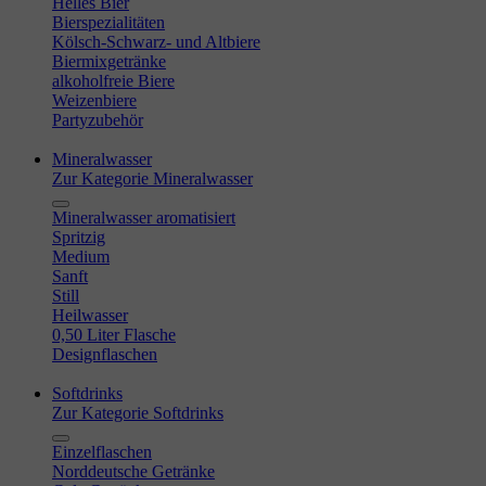
Helles Bier
Bierspezialitäten
Kölsch-Schwarz- und Altbiere
Biermixgetränke
alkoholfreie Biere
Weizenbiere
Partyzubehör
Mineralwasser
Zur Kategorie Mineralwasser
Mineralwasser aromatisiert
Spritzig
Medium
Sanft
Still
Heilwasser
0,50 Liter Flasche
Designflaschen
Softdrinks
Zur Kategorie Softdrinks
Einzelflaschen
Norddeutsche Getränke