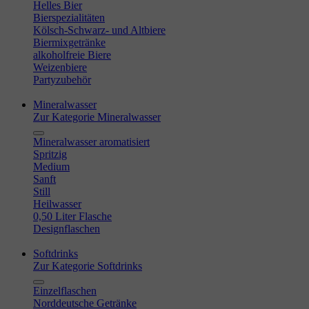
Helles Bier
Bierspezialitäten
Kölsch-Schwarz- und Altbiere
Biermixgetränke
alkoholfreie Biere
Weizenbiere
Partyzubehör
Mineralwasser
Zur Kategorie Mineralwasser
Mineralwasser aromatisiert
Spritzig
Medium
Sanft
Still
Heilwasser
0,50 Liter Flasche
Designflaschen
Softdrinks
Zur Kategorie Softdrinks
Einzelflaschen
Norddeutsche Getränke