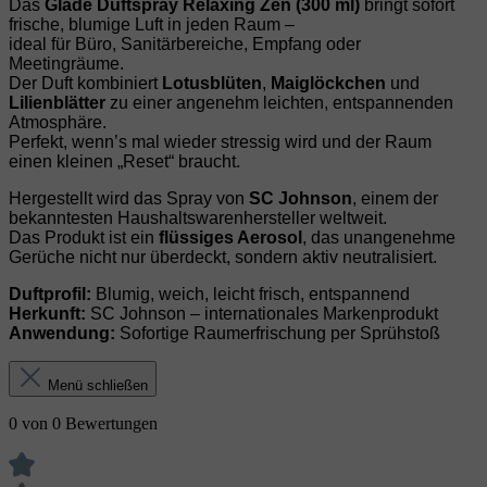
Das
Glade Duftspray Relaxing Zen (300 ml)
bringt sofort
frische, blumige Luft in jeden Raum –
ideal für Büro, Sanitärbereiche, Empfang oder
Meetingräume.
Der Duft kombiniert
Lotusblüten
,
Maiglöckchen
und
Lilienblätter
zu einer angenehm leichten, entspannenden
Atmosphäre.
Perfekt, wenn’s mal wieder stressig wird und der Raum
einen kleinen „Reset“ braucht.
Hergestellt wird das Spray von
SC Johnson
, einem der
bekanntesten Haushaltswarenhersteller weltweit.
Das Produkt ist ein
flüssiges Aerosol
, das unangenehme
Gerüche nicht nur überdeckt, sondern aktiv neutralisiert.
Duftprofil:
Blumig, weich, leicht frisch, entspannend
Herkunft:
SC Johnson – internationales Markenprodukt
Anwendung:
Sofortige Raumerfrischung per Sprühstoß
Menü schließen
0 von 0 Bewertungen