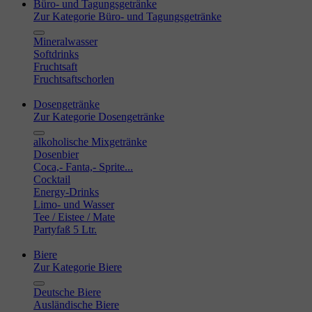
Büro- und Tagungsgetränke
Zur Kategorie Büro- und Tagungsgetränke
Mineralwasser
Softdrinks
Fruchtsaft
Fruchtsaftschorlen
Dosengetränke
Zur Kategorie Dosengetränke
alkoholische Mixgetränke
Dosenbier
Coca,- Fanta,- Sprite...
Cocktail
Energy-Drinks
Limo- und Wasser
Tee / Eistee / Mate
Partyfaß 5 Ltr.
Biere
Zur Kategorie Biere
Deutsche Biere
Ausländische Biere