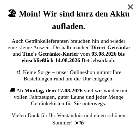
Duftspray
×
🏖️ Moin! Wir sind kurz den Akku
Glade Duftspray Relaxing Zen flüssig
(300 ml)
aufladen.
SC Johnson GmbH
Auch Getränkelieferanten brauchen hin und wieder
eine kleine Auszeit. Deshalb machen
Direct Getränke
und
Tine's Getränke-Kurier
vom
03.08.2026 bis
Bildergalerie überspringen
einschließlich 14.08.2026
Betriebsurlaub.
🥤 Keine Sorge – unser Onlineshop nimmt Ihre
Bestellungen rund um die Uhr entgegen.
🚚 Ab
Montag, dem 17.08.2026
sind wir wieder mit
vollen Fahrzeugen, guter Laune und jeder Menge
Getränkekisten für Sie unterwegs.
Vielen Dank für Ihr Verständnis und einen schönen
Sommer! ☀️🍻