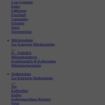
Cola Getränke
Eistee
Faßbrause
Fruchtsaft
Limonaden
Schorlen
Spezi
Sportgetränke
Milchprodukte
Zur Kategorie Milchprodukte
H - Vollmilch
Milchalternativen
Kondensmilch & Kaffeesahne
Milchmischgetränke
Heißgetränke
Zur Kategorie Heißgetränke
Tee
Kaffeefilter
Kaffee
Kaffeemaschinen-Reiniger
Sirup