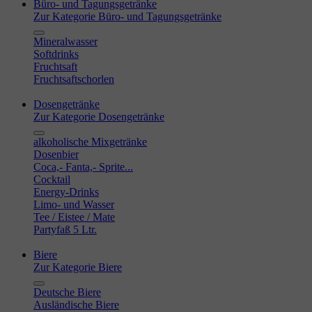
Büro- und Tagungsgetränke
Zur Kategorie Büro- und Tagungsgetränke
Mineralwasser
Softdrinks
Fruchtsaft
Fruchtsaftschorlen
Dosengetränke
Zur Kategorie Dosengetränke
alkoholische Mixgetränke
Dosenbier
Coca,- Fanta,- Sprite...
Cocktail
Energy-Drinks
Limo- und Wasser
Tee / Eistee / Mate
Partyfaß 5 Ltr.
Biere
Zur Kategorie Biere
Deutsche Biere
Ausländische Biere