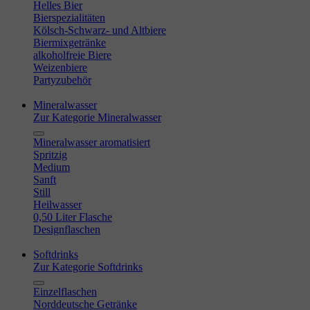
Helles Bier
Bierspezialitäten
Kölsch-Schwarz- und Altbiere
Biermixgetränke
alkoholfreie Biere
Weizenbiere
Partyzubehör
Mineralwasser
Zur Kategorie Mineralwasser
Mineralwasser aromatisiert
Spritzig
Medium
Sanft
Still
Heilwasser
0,50 Liter Flasche
Designflaschen
Softdrinks
Zur Kategorie Softdrinks
Einzelflaschen
Norddeutsche Getränke