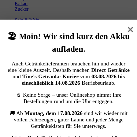
Kakao
Zucker
Sekt & Wein
Zur Kategorie Sekt & Wein
×
🏖️ Moin! Wir sind kurz den Akku
Sekt
Champagner
aufladen.
Wein
Snack & Haushalt
Auch Getränkelieferanten brauchen hin und wieder
Zur Kategorie Snack & Haushalt
eine kleine Auszeit. Deshalb machen
Direct Getränke
Süßwaren
und
Tine's Getränke-Kurier
vom
03.08.2026 bis
Gebäck und Snacks
einschließlich 14.08.2026
Betriebsurlaub.
Drogerie
🥤 Keine Sorge – unser Onlineshop nimmt Ihre
Bestellungen rund um die Uhr entgegen.
Menü schließen
🚚 Ab
Montag, dem 17.08.2026
sind wir wieder mit
Softdrinks
vollen Fahrzeugen, guter Laune und jeder Menge
Getränkekisten für Sie unterwegs.
Cola Getränke