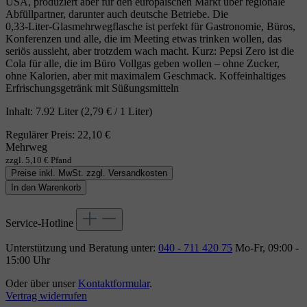
USA, produziert aber für den europäischen Markt über regionale
Abfüllpartner, darunter auch deutsche Betriebe. Die
0,33‑Liter‑Glasmehrwegflasche ist perfekt für Gastronomie, Büros,
Konferenzen und alle, die im Meeting etwas trinken wollen, das
seriös aussieht, aber trotzdem wach macht. Kurz: Pepsi Zero ist die
Cola für alle, die im Büro Vollgas geben wollen – ohne Zucker,
ohne Kalorien, aber mit maximalem Geschmack. Koffeinhaltiges
Erfrischungsgetränk mit Süßungsmitteln
Inhalt:
7.92 Liter
(2,79 € / 1 Liter)
Regulärer Preis:
22,10 €
Mehrweg
zzgl. 5,10 € Pfand
Preise inkl. MwSt. zzgl. Versandkosten
In den Warenkorb
Service-Hotline
Unterstützung und Beratung unter:
040 - 711 420 75
Mo-Fr, 09:00 -
15:00 Uhr
Oder über unser
Kontaktformular
.
Vertrag widerrufen