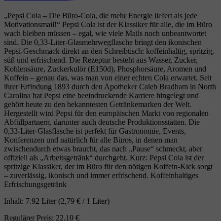
„Pepsi Cola – Die Büro‑Cola, die mehr Energie liefert als jede
Motivationsmail!“ Pepsi Cola ist der Klassiker für alle, die im Büro
wach bleiben müssen – egal, wie viele Mails noch unbeantwortet
sind. Die 0,33‑Liter‑Glasmehrwegflasche bringt den ikonischen
Pepsi‑Geschmack direkt an den Schreibtisch: koffeinhaltig, spritzig,
süß und erfrischend. Die Rezeptur besteht aus Wasser, Zucker,
Kohlensäure, Zuckerkulör (E150d), Phosphorsäure, Aromen und
Koffein – genau das, was man von einer echten Cola erwartet. Seit
ihrer Erfindung 1893 durch den Apotheker Caleb Bradham in North
Carolina hat Pepsi eine beeindruckende Karriere hingelegt und
gehört heute zu den bekanntesten Getränkemarken der Welt.
Hergestellt wird Pepsi für den europäischen Markt von regionalen
Abfüllpartnern, darunter auch deutsche Produktionsstätten. Die
0,33‑Liter‑Glasflasche ist perfekt für Gastronomie, Events,
Konferenzen und natürlich für alle Büros, in denen man
zwischendurch etwas braucht, das nach „Pause“ schmeckt, aber
offiziell als „Arbeitsgetränk“ durchgeht. Kurz: Pepsi Cola ist der
spritzige Klassiker, der im Büro für den nötigen Koffein‑Kick sorgt
– zuverlässig, ikonisch und immer erfrischend. Koffeinhaltiges
Erfrischungsgetränk
Inhalt:
7.92 Liter
(2,79 € / 1 Liter)
Regulärer Preis:
22,10 €