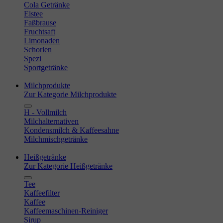
Cola Getränke
Eistee
Faßbrause
Fruchtsaft
Limonaden
Schorlen
Spezi
Sportgetränke
Milchprodukte
Zur Kategorie Milchprodukte
H - Vollmilch
Milchalternativen
Kondensmilch & Kaffeesahne
Milchmischgetränke
Heißgetränke
Zur Kategorie Heißgetränke
Tee
Kaffeefilter
Kaffee
Kaffeemaschinen-Reiniger
Sirup