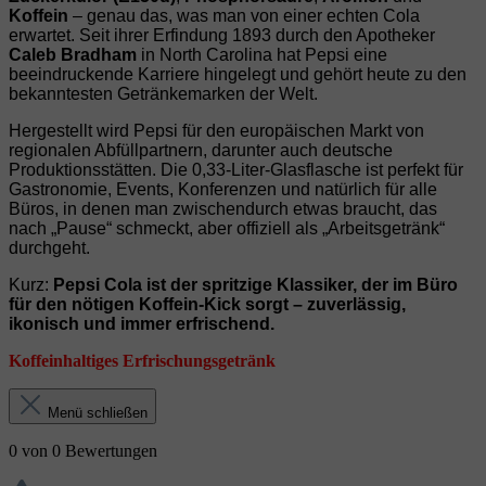
Koffein
– genau das, was man von einer echten Cola
erwartet. Seit ihrer Erfindung 1893 durch den Apotheker
Caleb Bradham
in North Carolina hat Pepsi eine
beeindruckende Karriere hingelegt und gehört heute zu den
bekanntesten Getränkemarken der Welt.
Hergestellt wird Pepsi für den europäischen Markt von
regionalen Abfüllpartnern, darunter auch deutsche
Produktionsstätten. Die 0,33‑Liter‑Glasflasche ist perfekt für
Gastronomie, Events, Konferenzen und natürlich für alle
Büros, in denen man zwischendurch etwas braucht, das
nach „Pause“ schmeckt, aber offiziell als „Arbeitsgetränk“
durchgeht.
Kurz:
Pepsi Cola ist der spritzige Klassiker, der im Büro
für den nötigen Koffein‑Kick sorgt – zuverlässig,
ikonisch und immer erfrischend.
Koffeinhaltiges Erfrischungsgetränk
Menü schließen
0 von 0 Bewertungen