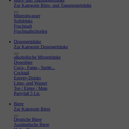
Büro- und Tagungsgetränke
Zur Kategorie Büro- und Tagungsgetränke
Mineralwasser
Softdrinks
Fruchtsaft
Fruchtsaftschorlen
Dosengetränke
Zur Kategorie Dosengetränke
alkoholische Mixgetränke
Dosenbier
Coca,- Fanta,- Sprite...
Cocktail
Energy-Drinks
Limo- und Wasser
Tee / Eistee / Mate
Partyfaß 5 Ltr.
Biere
Zur Kategorie Biere
Deutsche Biere
Ausländische Biere