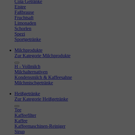
Cola Getränke
Eistee
Faßbrause
Fruchtsaft
Limonaden
Schorlen
Spezi
Sportgetränke
Milchprodukte
Zur Kategorie Milchprodukte
H - Vollmilch
Milchalternativen
Kondensmilch & Kaffeesahne
Milchmischgetränke
Heißgetränke
Zur Kategorie Heißgetränke
Tee
Kaffeefilter
Kaffee
Kaffeemaschinen-Reiniger
Sirup