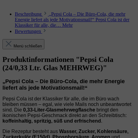
Beschreibung
„Pepsi Cola – Die Büro‑Cola, die mehr
Energie liefert als jede Motivationsmail!“ Pepsi Cola ist der
Klassiker für alle, die…
Mehr
Bewertungen
Menü schließen
Produktinformationen "Pepsi Cola
(24/0,33 Ltr. Glas MEHRWEG)"
„Pepsi Cola – Die Büro‑Cola, die mehr Energie
liefert als jede Motivationsmail!“
Pepsi Cola ist der Klassiker für alle, die im Büro wach
bleiben müssen – egal, wie viele Mails noch unbeantwortet
sind. Die
0,33‑Liter‑Glasmehrwegflasche
bringt den
ikonischen Pepsi‑Geschmack direkt an den Schreibtisch:
koffeinhaltig, spritzig, süß und erfrischend
.
Die Rezeptur besteht aus
Wasser, Zucker, Kohlensäure,
Zuckerkulör (E150d)
,
Phosphorsäure
,
Aromen
und