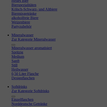
Helles Bier
Bierspezialitäten
Kölsch-Schwarz- und Altbiere
Biermixgetränke
alkoholfreie Biere
Weizenbiere
Partyzubehör
Mineralwasser
Zur Kategorie Mineralwasser
Mineralwasser aromatisiert
Spritzig
Medium
Sanft
Still
Heilwasser
0,50 Liter Flasche
Designflaschen
Softdrinks
Zur Kategorie Softdrinks
Einzelflaschen
Norddeutsche Getränke