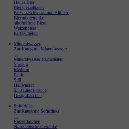
Helles Bier
Bierspezialitäten
Kölsch-Schwarz- und Altbiere
Biermixgetränke
alkoholfreie Biere
Weizenbiere
Partyzubehör
Mineralwasser
Zur Kategorie Mineralwasser
Mineralwasser aromatisiert
Spritzig
Medium
Sanft
Still
Heilwasser
0,50 Liter Flasche
Designflaschen
Softdrinks
Zur Kategorie Softdrinks
Einzelflaschen
Norddeutsche Getränke