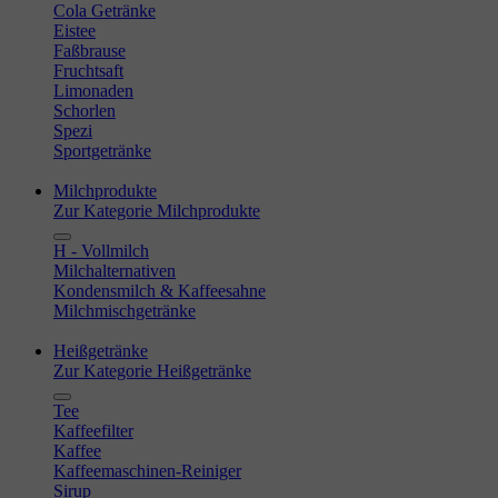
Cola Getränke
Eistee
Faßbrause
Fruchtsaft
Limonaden
Schorlen
Spezi
Sportgetränke
Milchprodukte
Zur Kategorie Milchprodukte
H - Vollmilch
Milchalternativen
Kondensmilch & Kaffeesahne
Milchmischgetränke
Heißgetränke
Zur Kategorie Heißgetränke
Tee
Kaffeefilter
Kaffee
Kaffeemaschinen-Reiniger
Sirup