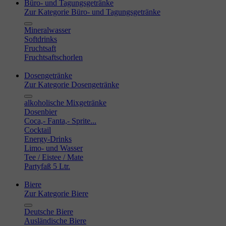
Büro- und Tagungsgetränke
Zur Kategorie Büro- und Tagungsgetränke
Mineralwasser
Softdrinks
Fruchtsaft
Fruchtsaftschorlen
Dosengetränke
Zur Kategorie Dosengetränke
alkoholische Mixgetränke
Dosenbier
Coca,- Fanta,- Sprite...
Cocktail
Energy-Drinks
Limo- und Wasser
Tee / Eistee / Mate
Partyfaß 5 Ltr.
Biere
Zur Kategorie Biere
Deutsche Biere
Ausländische Biere