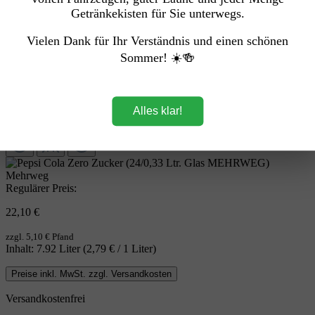
Getränkekisten für Sie unterwegs.
Vielen Dank für Ihr Verständnis und einen schönen
Sommer! ☀️🍻
Alles klar!
Mehrweg
Regulärer Preis:
22,10 €
zzgl. 5,10 € Pfand
Inhalt:
7.92 Liter
(2,79 € / 1 Liter)
Preise inkl. MwSt. zzgl. Versandkosten
Versandkostenfrei