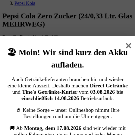
Pepsi Kola
Pepsi Cola Zero Zucker (24/0,33 Ltr. Glas
MEHRWEG)
PepsiCo Deutschland GmbH
×
🏖️ Moin! Wir sind kurz den Akku
Bildergalerie überspringen
aufladen.
Auch Getränkelieferanten brauchen hin und wieder
eine kleine Auszeit. Deshalb machen
Direct Getränke
und
Tine's Getränke-Kurier
vom
03.08.2026 bis
einschließlich 14.08.2026
Betriebsurlaub.
🥤 Keine Sorge – unser Onlineshop nimmt Ihre
Bestellungen rund um die Uhr entgegen.
🚚 Ab
Montag, dem 17.08.2026
sind wir wieder mit
vollen Fahrzeugen, guter Laune und jeder Menge