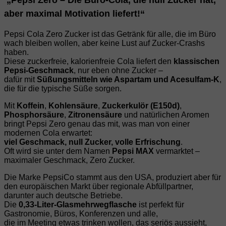
„Pepsi Zero – Die Büro‑Cola, die null Zucker hat,
aber maximal Motivation liefert!“
Pepsi Cola Zero Zucker ist das Getränk für alle, die im Büro
wach bleiben wollen, aber keine Lust auf Zucker‑Crashs
haben.
Diese zuckerfreie, kalorienfreie Cola liefert den
klassischen
Pepsi‑Geschmack
, nur eben ohne Zucker –
dafür mit
Süßungsmitteln wie Aspartam und Acesulfam‑K
,
die für die typische Süße sorgen.
Mit
Koffein
,
Kohlensäure
,
Zuckerkulör (E150d)
,
Phosphorsäure
,
Zitronensäure
und natürlichen Aromen
bringt Pepsi Zero genau das mit, was man von einer
modernen Cola erwartet:
viel Geschmack, null Zucker, volle Erfrischung
.
Oft wird sie unter dem Namen
Pepsi MAX
vermarktet –
maximaler Geschmack, Zero Zucker.
Die Marke PepsiCo stammt aus den USA, produziert aber für
den europäischen Markt über regionale Abfüllpartner,
darunter auch deutsche Betriebe.
Die
0,33‑Liter‑Glasmehrwegflasche
ist perfekt für
Gastronomie, Büros, Konferenzen und alle,
die im Meeting etwas trinken wollen, das seriös aussieht,