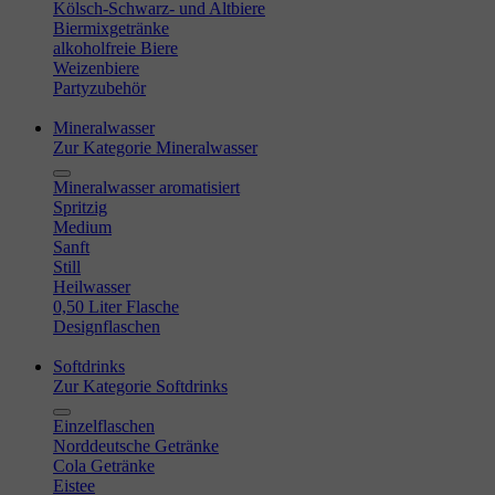
Kölsch-Schwarz- und Altbiere
Biermixgetränke
alkoholfreie Biere
Weizenbiere
Partyzubehör
Mineralwasser
Zur Kategorie Mineralwasser
Mineralwasser aromatisiert
Spritzig
Medium
Sanft
Still
Heilwasser
0,50 Liter Flasche
Designflaschen
Softdrinks
Zur Kategorie Softdrinks
Einzelflaschen
Norddeutsche Getränke
Cola Getränke
Eistee