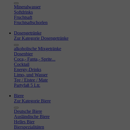
Mineralwasser
Softdrinks
Fruchtsaft
Fruchtsaftschorlen
Dosengetränke
Zur Kategorie Dosengetränke
alkoholische Mixgetränke
Dosenbier
Coca,- Fanta,- Sprite...
Cocktail
Energy-Drinks
Limo- und Wasser
Tee / Eistee / Mate
Partyfaß 5 Ltr.
Biere
Zur Kategorie Biere
Deutsche Biere
Ausländische Biere
Helles Bier
Bierspezialitäten