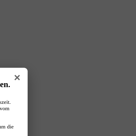
×
en.
zeit.
vom
um die