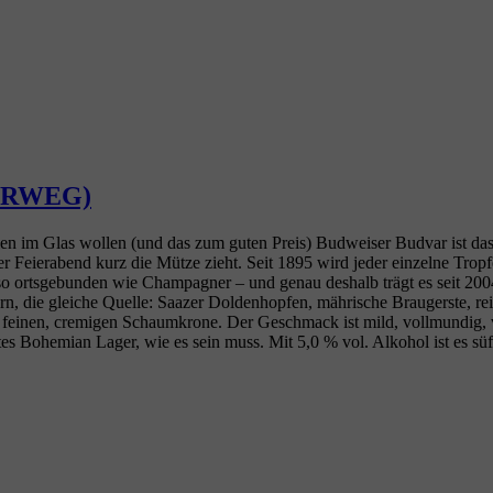
EHRWEG)
en im Glas wollen (und das zum guten Preis) Budweiser Budvar ist das 
t der Feierabend kurz die Mütze zieht. Seit 1895 wird jeder einzelne T
 so ortsgebunden wie Champagner – und genau deshalb trägt es seit 20
rn, die gleiche Quelle: Saazer Doldenhopfen, mährische Braugerste, rein
r feinen, cremigen Schaumkrone. Der Geschmack ist mild, vollmundig, vi
s Bohemian Lager, wie es sein muss. Mit 5,0 % vol. Alkohol ist es sü