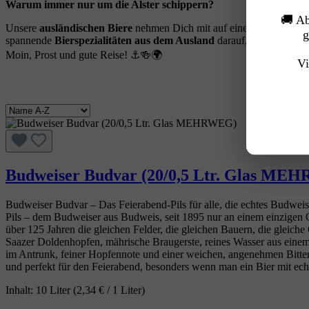
Warum immer nur um die Alster schippern?
🚚 A
Unsere
ausländischen Biere
nehmen Dich mit auf eine geschmackvoll
g
spannende
Bierspezialitäten aus dem Ausland
darauf, von Dir geen
Moin, Prost und gute Reise! ⚓🍻🌍
Vi
Budweiser Budvar (20/0,5 Ltr. Glas ME
Budweiser Budvar – Das Feierabend‑Pils für alle, die echtes Budweis
Pils – dem Budweiser aus Budweis, seit 1895 nur an einem einzigen O
über 125 Jahren die gleichen Felder, die gleichen Bauern, die gleich
Saazer Doldenhopfen, mährische Braugerste, reines Wasser aus einem e
im Antrunk, feiner Hopfennote und einer weichen, angenehmen Bittere
und perfekt für den Feierabend, besonders wenn man ein Bier mit ech
Inhalt:
10 Liter
(2,34 € / 1 Liter)