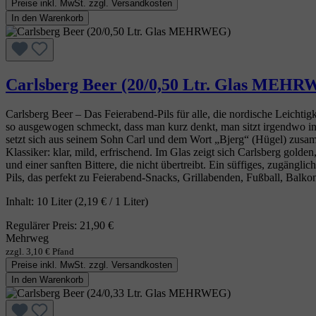
Preise inkl. MwSt. zzgl. Versandkosten
In den Warenkorb
Carlsberg Beer (20/0,50 Ltr. Glas MEH
Carlsberg Beer – Das Feierabend‑Pils für alle, die nordische Leichtig
so ausgewogen schmeckt, dass man kurz denkt, man sitzt irgendwo 
setzt sich aus seinem Sohn Carl und dem Wort „Bjerg“ (Hügel) zusamme
Klassiker: klar, mild, erfrischend. Im Glas zeigt sich Carlsberg gold
und einer sanften Bittere, die nicht übertreibt. Ein süffiges, zugängl
Pils, das perfekt zu Feierabend‑Snacks, Grillabenden, Fußball, Balko
Inhalt:
10 Liter
(2,19 € / 1 Liter)
Regulärer Preis:
21,90 €
Mehrweg
zzgl. 3,10 € Pfand
Preise inkl. MwSt. zzgl. Versandkosten
In den Warenkorb