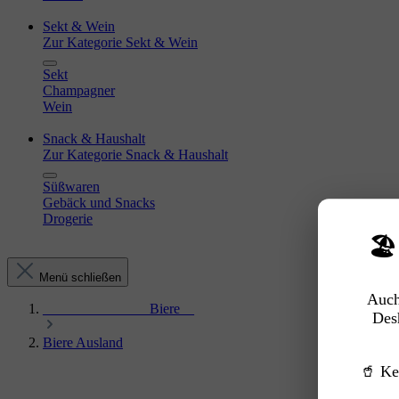
Sekt & Wein
Zur Kategorie Sekt & Wein
Sekt
Champagner
Wein
Snack & Haushalt
Zur Kategorie Snack & Haushalt
Süßwaren
Gebäck und Snacks
Drogerie
🏖
Menü schließen
Auch
_______________Biere__
Des
Biere Ausland
🥤 Ke