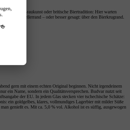
eugen,
 belgische Braukunst oder britische Biertradition: Hier warten
s.
l über den Tellerrand – oder besser gesagt: über den Bierkrugrand.
️🍻
rabend gern mit einem echten Original beginnen. Nicht irgendeinem
nur ein Name, sondern ein Qualitätsversprechen. Budvar nutzt seit
unftsangabe der EU. In jedem Glas stecken vier tschechische Schätze:
nis: ein goldgelbes, klares, vollmundiges Lagerbier mit milder Süße
man genießt es. Mit ca. 5,0 % vol. Alkohol ist es süffig, ausgewogen