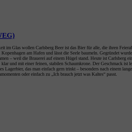
RWEG)
keit im Glas wollen Carlsberg Beer ist das Bier für alle, die ihren Fei
in Kopenhagen am Hafen und lässt die Seele baumeln. Gegründet wurd
n – weil die Brauerei auf einem Hügel stand. Heute ist Carlsberg eine
en, klar und mit einer feinen, stabilen Schaumkrone. Der Geschmack ist 
iches Lagerbier, das man einfach gern trinkt – besonders nach einem lang
nmomenten oder einfach zu „Ich brauch jetzt was Kaltes“ passt.