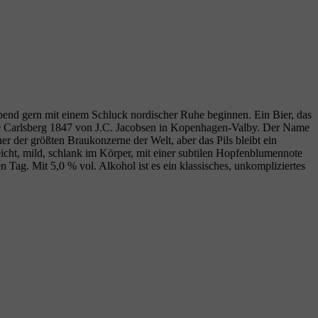
erabend gern mit einem Schluck nordischer Ruhe beginnen. Ein Bier, das
e Carlsberg 1847 von J.C. Jacobsen in Kopenhagen‑Valby. Der Name
r der größten Braukonzerne der Welt, aber das Pils bleibt ein
leicht, mild, schlank im Körper, mit einer subtilen Hopfenblumennote
en Tag. Mit 5,0 % vol. Alkohol ist es ein klassisches, unkompliziertes