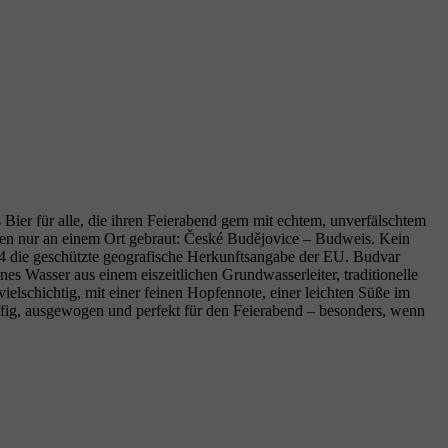
Bier für alle, die ihren Feierabend gern mit echtem, unverfälschtem
ropfen nur an einem Ort gebraut: České Budějovice – Budweis. Kein
04 die geschützte geografische Herkunftsangabe der EU. Budvar
es Wasser aus einem eiszeitlichen Grundwasserleiter, traditionelle
elschichtig, mit einer feinen Hopfennote, einer leichten Süße im
ffig, ausgewogen und perfekt für den Feierabend – besonders, wenn