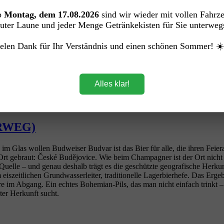
b
Montag, dem 17.08.2026
sind wir wieder mit vollen Fahrz
e Weltreise – ganz ohne Kofferpacken. Ob mexikanisches Strandgefühl,
uter Laune und jeder Menge Getränkekisten für Sie unterweg
tert zu werden. Denn auch ein echter Hamburger Seebär schaut gerne ma
elen Dank für Ihr Verständnis und einen schönen Sommer! ☀
Alles klar!
HRWEG)
 im Glas wollen Budweiser Budvar ist das Bier für alle, die ihren Feie
rt gebraut: České Budějovice. Wie beim Champagner ist der Ort nicht 
e Quelle – und genau deshalb trägt es die geschützte geografische Herk
iszeitlichen Grundwasserleiter, traditionelle Lagerbierhefe. Das Ergeb
 im Abgang. Ein echtes Bohemian‑Pils, das man nicht einfach trinkt – 
ter Herkunft sucht.