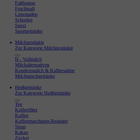
Faßbrause
Fruchtsaft
Limonaden
Schorlen
Spezi
Sportgetränke
Milchprodukte
Zur Kategorie Milchprodukte
H - Vollmilch
Milchalternativen
Kondensmilch & Kaffeesahne
Milchmischgetränke
Heißgetränke
Zur Kategorie Heißgetränke
Tee
Kaffeefilter
Kaffee
Kaffeemaschinen-Reiniger
Sirup
Kakao
Zucker