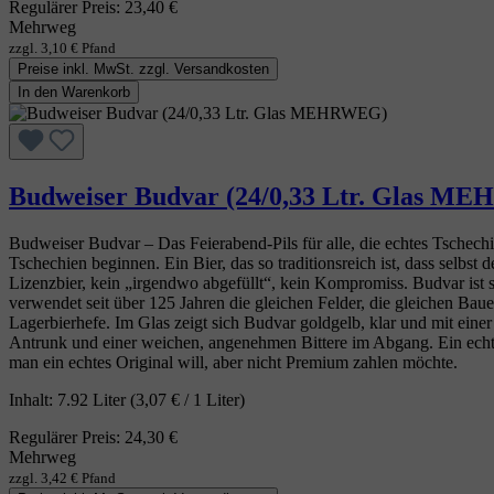
Regulärer Preis:
23,40 €
Mehrweg
zzgl. 3,10 € Pfand
Preise inkl. MwSt. zzgl. Versandkosten
In den Warenkorb
Budweiser Budvar (24/0,33 Ltr. Glas M
Budweiser Budvar – Das Feierabend‑Pils für alle, die echtes Tschechi
Tschechien beginnen. Ein Bier, das so traditionsreich ist, dass selbs
Lizenzbier, kein „irgendwo abgefüllt“, kein Kompromiss. Budvar ist
verwendet seit über 125 Jahren die gleichen Felder, die gleichen Baue
Lagerbierhefe. Im Glas zeigt sich Budvar goldgelb, klar und mit eine
Antrunk und einer weichen, angenehmen Bittere im Abgang. Ein echte
man ein echtes Original will, aber nicht Premium zahlen möchte.
Inhalt:
7.92 Liter
(3,07 € / 1 Liter)
Regulärer Preis:
24,30 €
Mehrweg
zzgl. 3,42 € Pfand