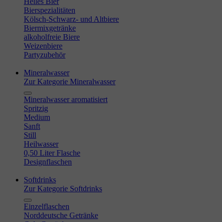
Helles Bier
Bierspezialitäten
Kölsch-Schwarz- und Altbiere
Biermixgetränke
alkoholfreie Biere
Weizenbiere
Partyzubehör
Mineralwasser
Zur Kategorie Mineralwasser
Mineralwasser aromatisiert
Spritzig
Medium
Sanft
Still
Heilwasser
0,50 Liter Flasche
Designflaschen
Softdrinks
Zur Kategorie Softdrinks
Einzelflaschen
Norddeutsche Getränke