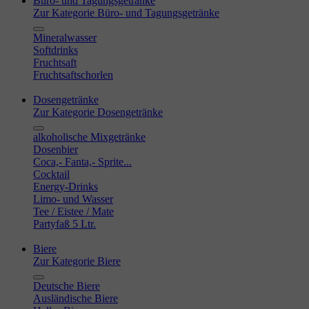
Büro- und Tagungsgetränke
Zur Kategorie Büro- und Tagungsgetränke
Mineralwasser
Softdrinks
Fruchtsaft
Fruchtsaftschorlen
Dosengetränke
Zur Kategorie Dosengetränke
alkoholische Mixgetränke
Dosenbier
Coca,- Fanta,- Sprite...
Cocktail
Energy-Drinks
Limo- und Wasser
Tee / Eistee / Mate
Partyfaß 5 Ltr.
Biere
Zur Kategorie Biere
Deutsche Biere
Ausländische Biere