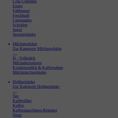
Cola Getränke
Eistee
Faßbrause
Fruchtsaft
Limonaden
Schorlen
Spezi
Sportgetränke
Milchprodukte
Zur Kategorie Milchprodukte
H - Vollmilch
Milchalternativen
Kondensmilch & Kaffeesahne
Milchmischgetränke
Heißgetränke
Zur Kategorie Heißgetränke
Tee
Kaffeefilter
Kaffee
Kaffeemaschinen-Reiniger
Sirup