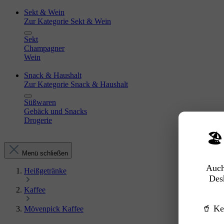
Sekt & Wein
Zur Kategorie Sekt & Wein
Sekt
Champagner
Wein
Snack & Haushalt
Zur Kategorie Snack & Haushalt
Süßwaren
Gebäck und Snacks
Drogerie
🏖
Menü schließen
Auch
Heißgetränke
Des
Kaffee
🥤 Ke
Mövenpick Kaffee