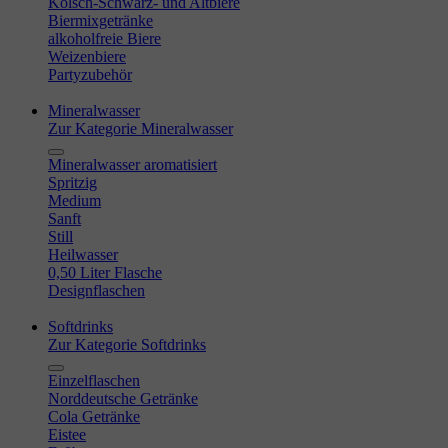
Kölsch-Schwarz- und Altbiere
Biermixgetränke
alkoholfreie Biere
Weizenbiere
Partyzubehör
Mineralwasser
Zur Kategorie Mineralwasser
Mineralwasser aromatisiert
Spritzig
Medium
Sanft
Still
Heilwasser
0,50 Liter Flasche
Designflaschen
Softdrinks
Zur Kategorie Softdrinks
Einzelflaschen
Norddeutsche Getränke
Cola Getränke
Eistee