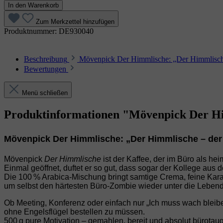
In den Warenkorb
Zum Merkzettel hinzufügen
Produktnummer:
DE930040
Beschreibung
Mövenpick Der Himmlische: „Der Himmlische
Bewertungen
Menü schließen
Produktinformationen "Mövenpick Der Hi
Mövenpick Der Himmlische: „Der Himmlische – der 
Mövenpick
Der Himmlische
ist der Kaffee, der im Büro als heim
Einmal geöffnet, duftet er so gut, dass sogar der Kollege aus de
Die 100 % Arabica‑Mischung bringt samtige Crema, feine K
um selbst den härtesten Büro‑Zombie wieder unter die Lebend
Ob Meeting, Konferenz oder einfach nur „Ich muss wach bleibe
ohne Engelsflügel bestellen zu müssen.
500 g pure Motivation – gemahlen, bereit und absolut bürotaug