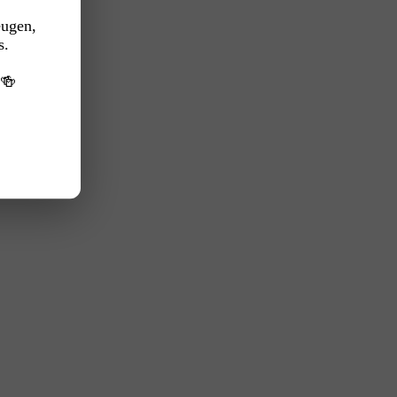
eugen,
s.
️🍻