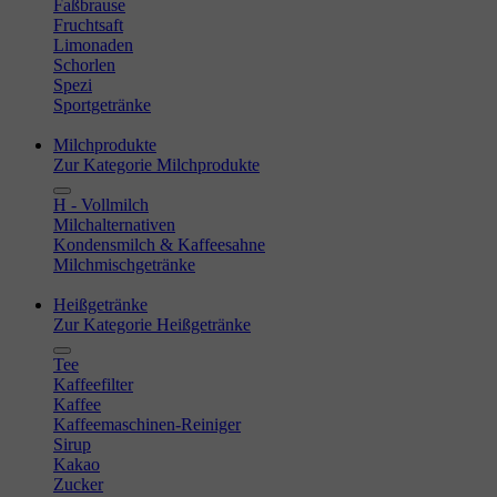
Faßbrause
Fruchtsaft
Limonaden
Schorlen
Spezi
Sportgetränke
Milchprodukte
Zur Kategorie Milchprodukte
H - Vollmilch
Milchalternativen
Kondensmilch & Kaffeesahne
Milchmischgetränke
Heißgetränke
Zur Kategorie Heißgetränke
Tee
Kaffeefilter
Kaffee
Kaffeemaschinen-Reiniger
Sirup
Kakao
Zucker