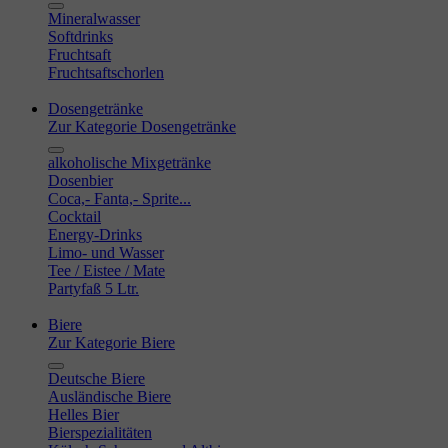
Mineralwasser
Softdrinks
Fruchtsaft
Fruchtsaftschorlen
Dosengetränke
Zur Kategorie Dosengetränke
alkoholische Mixgetränke
Dosenbier
Coca,- Fanta,- Sprite...
Cocktail
Energy-Drinks
Limo- und Wasser
Tee / Eistee / Mate
Partyfaß 5 Ltr.
Biere
Zur Kategorie Biere
Deutsche Biere
Ausländische Biere
Helles Bier
Bierspezialitäten