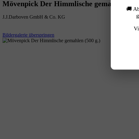
Mövenpick Der Himmlische gemahlen (500
🚚 A
g
J.J.Darboven GmbH & Co. KG
Vi
Bildergalerie überspringen