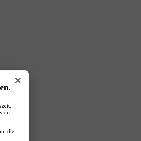
×
en.
zeit.
vom
um die