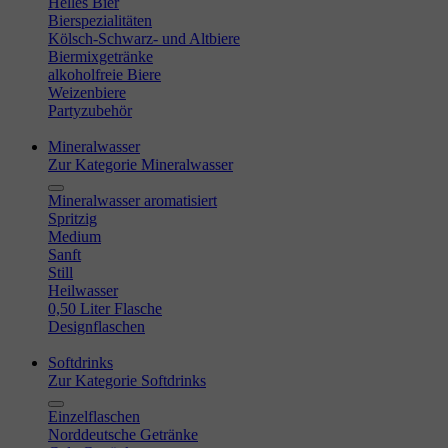
Helles Bier
Bierspezialitäten
Kölsch-Schwarz- und Altbiere
Biermixgetränke
alkoholfreie Biere
Weizenbiere
Partyzubehör
Mineralwasser
Zur Kategorie Mineralwasser
Mineralwasser aromatisiert
Spritzig
Medium
Sanft
Still
Heilwasser
0,50 Liter Flasche
Designflaschen
Softdrinks
Zur Kategorie Softdrinks
Einzelflaschen
Norddeutsche Getränke