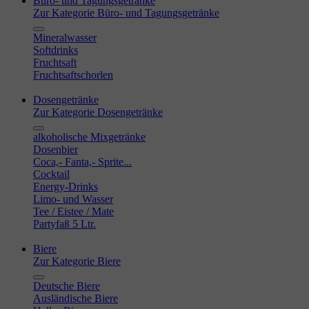
Büro- und Tagungsgetränke
Zur Kategorie Büro- und Tagungsgetränke
Mineralwasser
Softdrinks
Fruchtsaft
Fruchtsaftschorlen
Dosengetränke
Zur Kategorie Dosengetränke
alkoholische Mixgetränke
Dosenbier
Coca,- Fanta,- Sprite...
Cocktail
Energy-Drinks
Limo- und Wasser
Tee / Eistee / Mate
Partyfaß 5 Ltr.
Biere
Zur Kategorie Biere
Deutsche Biere
Ausländische Biere