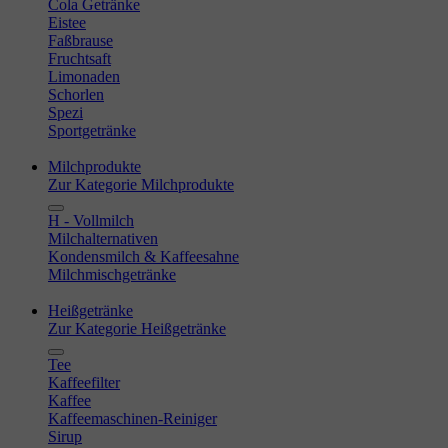
Cola Getränke
Eistee
Faßbrause
Fruchtsaft
Limonaden
Schorlen
Spezi
Sportgetränke
Milchprodukte
Zur Kategorie Milchprodukte
H - Vollmilch
Milchalternativen
Kondensmilch & Kaffeesahne
Milchmischgetränke
Heißgetränke
Zur Kategorie Heißgetränke
Tee
Kaffeefilter
Kaffee
Kaffeemaschinen-Reiniger
Sirup