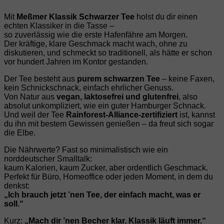
Mit
Meßmer Klassik Schwarzer Tee
holst du dir einen
echten Klassiker in die Tasse –
so zuverlässig wie die erste Hafenfähre am Morgen.
Der kräftige, klare Geschmack macht wach, ohne zu
diskutieren, und schmeckt so traditionell, als hätte er schon
vor hundert Jahren im Kontor gestanden.
Der Tee besteht aus
purem schwarzen Tee
– keine Faxen,
kein Schnickschnack, einfach ehrlicher Genuss.
Von Natur aus
vegan, laktosefrei und glutenfrei
, also
absolut unkompliziert, wie ein guter Hamburger Schnack.
Und weil der Tee
Rainforest‑Alliance‑zertifiziert
ist, kannst
du ihn mit bestem Gewissen genießen – da freut sich sogar
die Elbe.
Die Nährwerte? Fast so minimalistisch wie ein
norddeutscher Smalltalk:
kaum Kalorien, kaum Zucker, aber ordentlich Geschmack.
Perfekt für Büro, Homeoffice oder jeden Moment, in dem du
denkst:
„Ich brauch jetzt ’nen Tee, der einfach macht, was er
soll.“
Kurz:
„Mach dir ’nen Becher klar. Klassik läuft immer.“