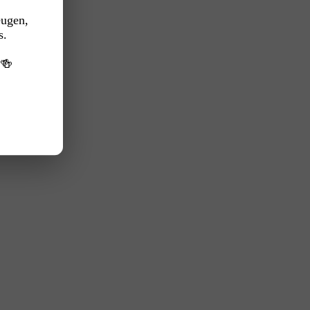
eugen,
s.
️🍻