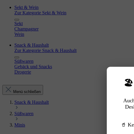
Sekt & Wein
Zur Kategorie Sekt & Wein
Sekt
Champagner
Wein
Snack & Haushalt
Zur Kategorie Snack & Haushalt
Süßwaren
Gebäck und Snacks
Drogerie
🏖
Menü schließen
Auch
Snack & Haushalt
Des
Süßwaren
🥤 Ke
Minis