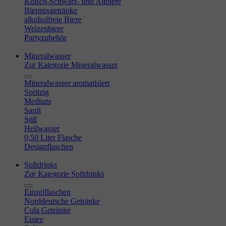
Kölsch-Schwarz- und Altbiere
Biermixgetränke
alkoholfreie Biere
Weizenbiere
Partyzubehör
Mineralwasser
Zur Kategorie Mineralwasser
Mineralwasser aromatisiert
Spritzig
Medium
Sanft
Still
Heilwasser
0,50 Liter Flasche
Designflaschen
Softdrinks
Zur Kategorie Softdrinks
Einzelflaschen
Norddeutsche Getränke
Cola Getränke
Eistee