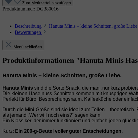
Zum Merkzettel hinzufügen
Produktnummer:
DG380016
Beschreibung
Hanuta Minis – kleine Schnitten, große Liebe
Bewertungen
Menü schließen
Produktinformationen "Hanuta Minis Hasel
Hanuta Minis – kleine Schnitten, große Liebe.
Hanuta Minis
sind die Sorte Snack, die man „nur kurz probiere
Die kleinen Haselnuss‑Schnitten kommen mit knusprigen Waffe
Perfekt für Büro, Besprechungsraum, Kaffeeküche oder einfac
Durch die Mini‑Größe sind sie ideal zum Teilen – theoretisch.
als jemand „Wer will noch eins?“ sagen kann.
Ein Klassiker, der immer funktioniert und einfach jeden glückl
Kurz:
Ein 200‑g‑Beutel voller guter Entscheidungen.