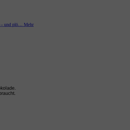
ll – und plö…
Mehr
okolade.
braucht.