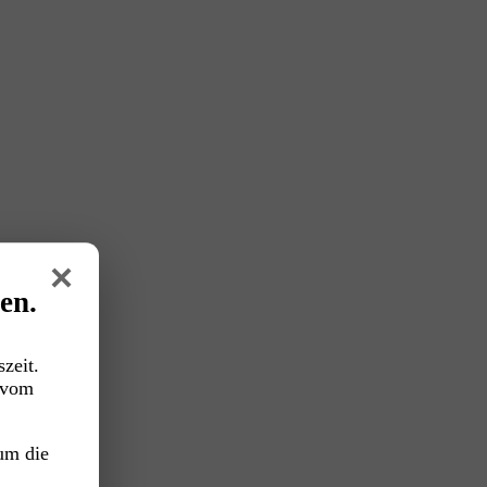
×
en.
zeit.
vom
um die