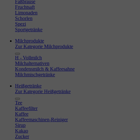
Faßbrause
Fruchtsaft
Limonaden
Schorlen
Spezi
Sportgetränke
Milchprodukte
Zur Kategorie Milchprodukte
H - Vollmilch
Milchalternativen
Kondensmilch & Kaffeesahne
Milchmischgetränke
Heißgetränke
Zur Kategorie Heißgetränke
Tee
Kaffeefilter
Kaffee
Kaffeemaschinen-Reiniger
Sirup
Kakao
Zucker