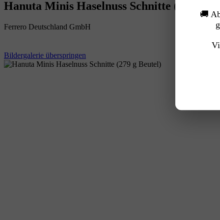
Hanuta Minis Haselnuss Schnitte (279 g Be
🚚 A
g
Ferrero Deutschland GmbH
Vi
Bildergalerie überspringen