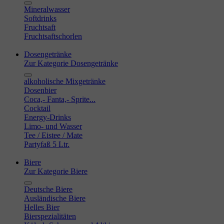
Mineralwasser
Softdrinks
Fruchtsaft
Fruchtsaftschorlen
Dosengetränke
Zur Kategorie Dosengetränke
alkoholische Mixgetränke
Dosenbier
Coca,- Fanta,- Sprite...
Cocktail
Energy-Drinks
Limo- und Wasser
Tee / Eistee / Mate
Partyfaß 5 Ltr.
Biere
Zur Kategorie Biere
Deutsche Biere
Ausländische Biere
Helles Bier
Bierspezialitäten