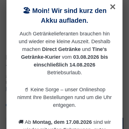
×
🏖️ Moin! Wir sind kurz den
Akku aufladen.
Auch Getränkelieferanten brauchen hin
und wieder eine kleine Auszeit. Deshalb
machen
Direct Getränke
und
Tine's
MEHRWEG
Getränke-Kurier
vom
03.08.2026 bis
einschließlich 14.08.2026
Regulärer Preis:
7,76 €
Betriebsurlaub.
zzgl. 0,48 € Pfand
Inhalt:
1.98 Liter
(3,92 € / 1 Liter)
Preise inkl. MwSt. zzgl. Versandkosten
🥤 Keine Sorge – unser Onlineshop
nimmt Ihre Bestellungen rund um die Uhr
entgegen.
Versandkostenfrei
Produkt Anzahl: Gib den gewünschten Wert e
🚚 Ab
Montag, dem 17.08.2026
sind wir
In den Warenkorb