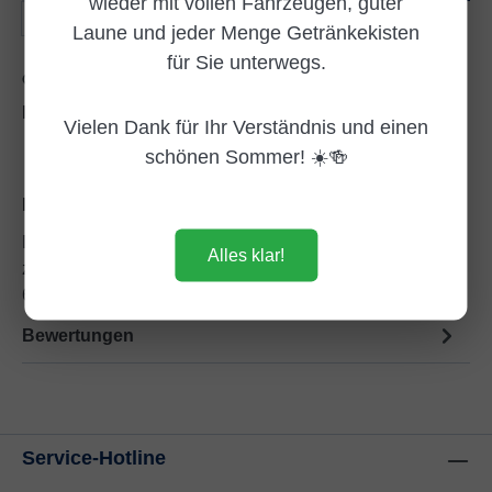
wieder mit vollen Fahrzeugen, guter
Kiste(n)
Laune und jeder Menge Getränkekisten
für Sie unterwegs.
Zum Merkzettel hinzufügen
Produktnummer:
DE982007
Vielen Dank für Ihr Verständnis und einen
schönen Sommer! ☀️🍻
Beschreibung
Das saure Früchtchen im Bunde der Limonaden: die
Alles klar!
zitronenlimonade. Weniger süß, mehr Erfrischung mit
6% Zitronensaft und 1%…
Mehr
Bewertungen
Service-Hotline