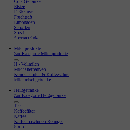
Cola Getränke
Eistee
Faßbrause
Fruchtsaft
Limonaden
Schorlen
Spezi
Sportgetränke
Milchprodukte
Zur Kategorie Milchprodukte
H - Vollmilch
Milchalternativen
Kondensmilch & Kaffeesahne
Milchmischgetränke
Heißgetränke
Zur Kategorie Heißgetränke
Tee
Kaffeefilter
Kaffee
Kaffeemaschinen-Reiniger
Sirup