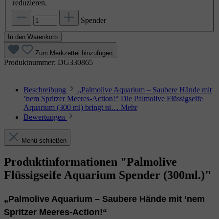
reduzieren.
Spender
In den Warenkorb
Zum Merkzettel hinzufügen
Produktnummer:
DG330865
Beschreibung
„Palmolive Aquarium – Saubere Hände mit
’nem Spritzer Meeres‑Action!“ Die Palmolive Flüssigseife
Aquarium (300 ml) bringt ni…
Mehr
Bewertungen
Menü schließen
Produktinformationen "Palmolive
Flüssigseife Aquarium Spender (300ml.)"
„Palmolive Aquarium – Saubere Hände mit ’nem
Spritzer Meeres‑Action!“