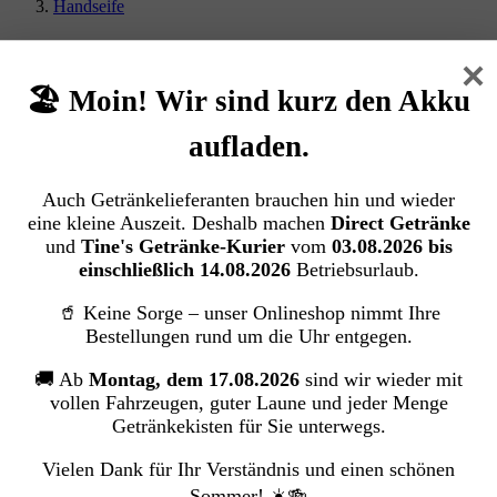
Handseife
Palmolive Flüssigseife Aquarium Spender
×
(300ml.)
🏖️ Moin! Wir sind kurz den Akku
Colgate-Palmolive GmbH
aufladen.
Bildergalerie überspringen
Auch Getränkelieferanten brauchen hin und wieder
eine kleine Auszeit. Deshalb machen
Direct Getränke
und
Tine's Getränke-Kurier
vom
03.08.2026 bis
einschließlich 14.08.2026
Betriebsurlaub.
🥤 Keine Sorge – unser Onlineshop nimmt Ihre
Bestellungen rund um die Uhr entgegen.
🚚 Ab
Montag, dem 17.08.2026
sind wir wieder mit
vollen Fahrzeugen, guter Laune und jeder Menge
Getränkekisten für Sie unterwegs.
Vielen Dank für Ihr Verständnis und einen schönen
Sommer! ☀️🍻