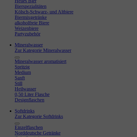
Helles Bier
Bierspezialitäten
Kölsch-Schwarz- und Altbiere
Biermixgetränke
alkoholfreie Biere
Weizenbiere
Partyzubehör
Mineralwasser
Zur Kategorie Mineralwasser
Mineralwasser aromatisiert
Spritzig
Medium
Sanft
Still
Heilwasser
0,50 Liter Flasche
Designflaschen
Softdrinks
Zur Kategorie Softdrinks
Einzelflaschen
Norddeutsche Getränke