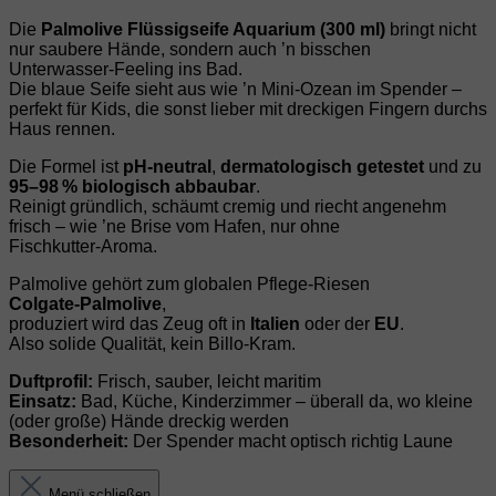
Die
Palmolive Flüssigseife Aquarium (300 ml)
bringt nicht
nur saubere Hände, sondern auch ’n bisschen
Unterwasser‑Feeling ins Bad.
Die blaue Seife sieht aus wie ’n Mini‑Ozean im Spender –
perfekt für Kids, die sonst lieber mit dreckigen Fingern durchs
Haus rennen.
Die Formel ist
pH‑neutral
,
dermatologisch getestet
und zu
95–98 % biologisch abbaubar
.
Reinigt gründlich, schäumt cremig und riecht angenehm
frisch – wie ’ne Brise vom Hafen, nur ohne
Fischkutter‑Aroma.
Palmolive gehört zum globalen Pflege‑Riesen
Colgate‑Palmolive
,
produziert wird das Zeug oft in
Italien
oder der
EU
.
Also solide Qualität, kein Billo‑Kram.
Duftprofil:
Frisch, sauber, leicht maritim
Einsatz:
Bad, Küche, Kinderzimmer – überall da, wo kleine
(oder große) Hände dreckig werden
Besonderheit:
Der Spender macht optisch richtig Laune
Menü schließen