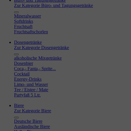
Büro- und Tagungsgetränke
Zur Kategorie Büro- und Tagungsgetränke
Mineralwasser
Softdrinks
Fruchtsaft
Fruchtsaftschorlen
Dosengetränke
Zur Kategorie Dosengetränke
alkoholische Mixgetränke
Dosenbier
Coca,- Fanta,- Sprite...
Cocktail
Energy-Drinks
Limo- und Wasser
Tee / Eistee / Mate
Partyfaß 5 Ltr.
Biere
Zur Kategorie Biere
Deutsche Biere
Ausländische Biere