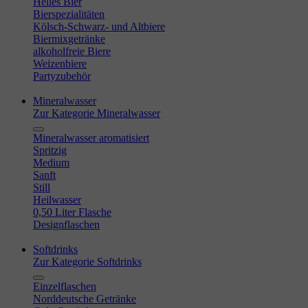
Helles Bier
Bierspezialitäten
Kölsch-Schwarz- und Altbiere
Biermixgetränke
alkoholfreie Biere
Weizenbiere
Partyzubehör
Mineralwasser
Zur Kategorie Mineralwasser
Mineralwasser aromatisiert
Spritzig
Medium
Sanft
Still
Heilwasser
0,50 Liter Flasche
Designflaschen
Softdrinks
Zur Kategorie Softdrinks
Einzelflaschen
Norddeutsche Getränke