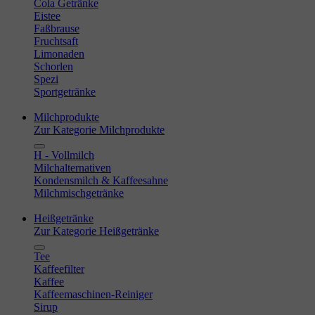
Cola Getränke
Eistee
Faßbrause
Fruchtsaft
Limonaden
Schorlen
Spezi
Sportgetränke
Milchprodukte
Zur Kategorie Milchprodukte
H - Vollmilch
Milchalternativen
Kondensmilch & Kaffeesahne
Milchmischgetränke
Heißgetränke
Zur Kategorie Heißgetränke
Tee
Kaffeefilter
Kaffee
Kaffeemaschinen-Reiniger
Sirup