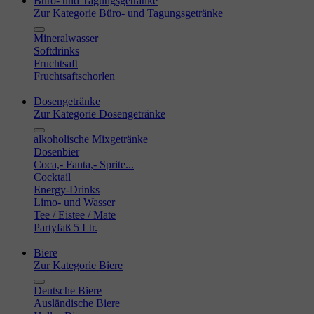
Büro- und Tagungsgetränke
Zur Kategorie Büro- und Tagungsgetränke
Mineralwasser
Softdrinks
Fruchtsaft
Fruchtsaftschorlen
Dosengetränke
Zur Kategorie Dosengetränke
alkoholische Mixgetränke
Dosenbier
Coca,- Fanta,- Sprite...
Cocktail
Energy-Drinks
Limo- und Wasser
Tee / Eistee / Mate
Partyfaß 5 Ltr.
Biere
Zur Kategorie Biere
Deutsche Biere
Ausländische Biere