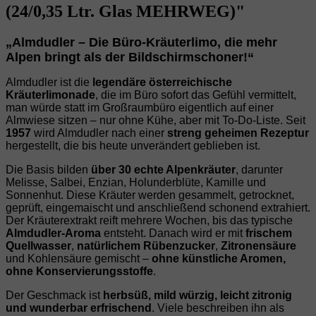
(24/0,35 Ltr. Glas MEHRWEG)"
„Almdudler – Die Büro‑Kräuterlimo, die mehr
Alpen bringt als der Bildschirmschoner!“
Almdudler ist die
legendäre österreichische
Kräuterlimonade
, die im Büro sofort das Gefühl vermittelt,
man würde statt im Großraumbüro eigentlich auf einer
Almwiese sitzen – nur ohne Kühe, aber mit To‑Do‑Liste. Seit
1957
wird Almdudler nach einer
streng geheimen Rezeptur
hergestellt, die bis heute unverändert geblieben ist.
Die Basis bilden
über 30 echte Alpenkräuter
, darunter
Melisse, Salbei, Enzian, Holunderblüte, Kamille und
Sonnenhut. Diese Kräuter werden gesammelt, getrocknet,
geprüft, eingemaischt und anschließend schonend extrahiert.
Der Kräuterextrakt reift mehrere Wochen, bis das typische
Almdudler‑Aroma
entsteht. Danach wird er mit
frischem
Quellwasser
,
natürlichem Rübenzucker
,
Zitronensäure
und Kohlensäure gemischt –
ohne künstliche Aromen,
ohne Konservierungsstoffe
.
Der Geschmack ist
herbsüß, mild würzig, leicht zitronig
und wunderbar erfrischend
. Viele beschreiben ihn als