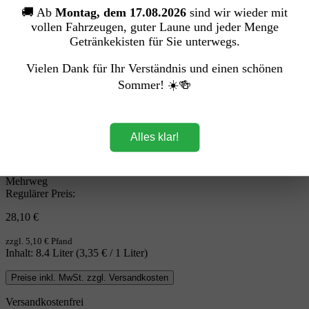
🚚 Ab
Montag, dem 17.08.2026
sind wir wieder mit
vollen Fahrzeugen, guter Laune und jeder Menge
Getränkekisten für Sie unterwegs.
Vielen Dank für Ihr Verständnis und einen schönen
Sommer! ☀️🍻
Alles klar!
Mehrweg
Regulärer Preis:
28,10 €
zzgl. 5,10 € Pfand
Inhalt:
8.4 Liter
(3,35 € / 1 Liter)
Preise inkl. MwSt. zzgl. Versandkosten
Versandkostenfrei