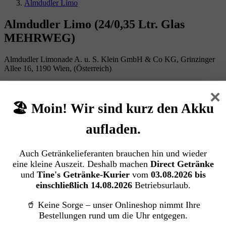
Almdudler Limo
Almdudler Limo (24/0,35 Ltr. Glas
MEHRWEG)
Almdudler Limonade A. u. S. Klein GmbH & Co KG, Grinzinger
Allee 16, 1190 Wien, (Österreich)
×
Bildergalerie überspringen
🏖️ Moin! Wir sind kurz den Akku
aufladen.
Auch Getränkelieferanten brauchen hin und wieder
eine kleine Auszeit. Deshalb machen
Direct Getränke
und
Tine's Getränke-Kurier
vom
03.08.2026 bis
einschließlich 14.08.2026
Betriebsurlaub.
🥤 Keine Sorge – unser Onlineshop nimmt Ihre
Bestellungen rund um die Uhr entgegen.