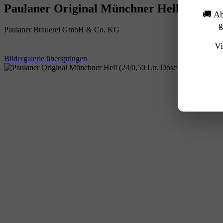
Paulaner Original Münchner Hell (24/0,5
🚚 A
g
Paulaner Brauerei GmbH & Co. KG
Vi
Bildergalerie überspringen