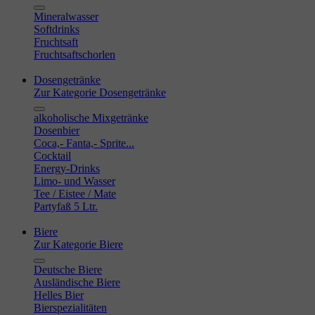
Mineralwasser
Softdrinks
Fruchtsaft
Fruchtsaftschorlen
Dosengetränke
Zur Kategorie Dosengetränke
alkoholische Mixgetränke
Dosenbier
Coca,- Fanta,- Sprite...
Cocktail
Energy-Drinks
Limo- und Wasser
Tee / Eistee / Mate
Partyfaß 5 Ltr.
Biere
Zur Kategorie Biere
Deutsche Biere
Ausländische Biere
Helles Bier
Bierspezialitäten