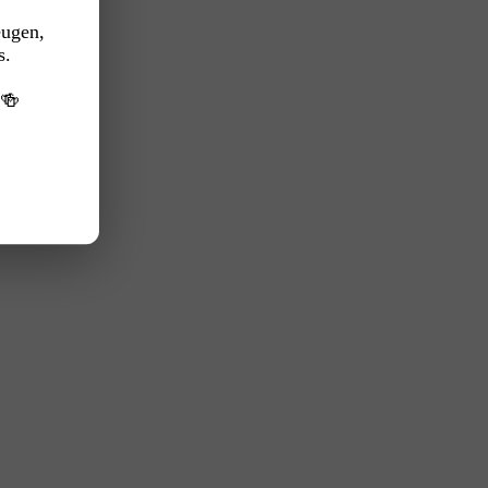
eugen,
s.
️🍻