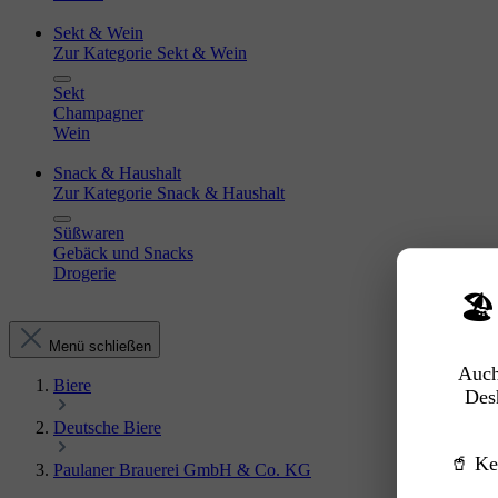
Sekt & Wein
Zur Kategorie Sekt & Wein
Sekt
Champagner
Wein
Snack & Haushalt
Zur Kategorie Snack & Haushalt
Süßwaren
Gebäck und Snacks
Drogerie
🏖
Menü schließen
Auch
Biere
Des
Deutsche Biere
🥤 Ke
Paulaner Brauerei GmbH & Co. KG