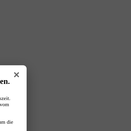
×
en.
zeit.
vom
um die