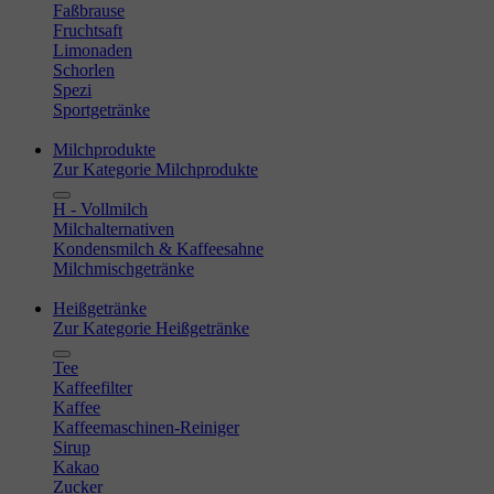
Faßbrause
Fruchtsaft
Limonaden
Schorlen
Spezi
Sportgetränke
Milchprodukte
Zur Kategorie Milchprodukte
H - Vollmilch
Milchalternativen
Kondensmilch & Kaffeesahne
Milchmischgetränke
Heißgetränke
Zur Kategorie Heißgetränke
Tee
Kaffeefilter
Kaffee
Kaffeemaschinen-Reiniger
Sirup
Kakao
Zucker