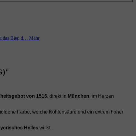
st das Bier, d…
Mehr
G)"
heitsgebot von 1516
, direkt in
München
, im Herzen
 goldene Farbe, weiche Kohlensäure und ein extrem hoher
ayerisches Helles
willst.