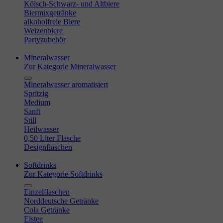
Kölsch-Schwarz- und Altbiere
Biermixgetränke
alkoholfreie Biere
Weizenbiere
Partyzubehör
Mineralwasser
Zur Kategorie Mineralwasser
Mineralwasser aromatisiert
Spritzig
Medium
Sanft
Still
Heilwasser
0,50 Liter Flasche
Designflaschen
Softdrinks
Zur Kategorie Softdrinks
Einzelflaschen
Norddeutsche Getränke
Cola Getränke
Eistee