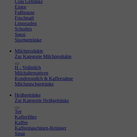
Cola Getränke
Eistee
Faßbrause
Fruchtsaft
Limonaden
Schorlen
Spezi
Sportgetränke
Milchprodukte
Zur Kategorie Milchprodukte
H - Vollmilch
Milchalternativen
Kondensmilch & Kaffeesahne
Milchmischgetränke
Heißgetränke
Zur Kategorie Heißgetränke
Tee
Kaffeefilter
Kaffee
Kaffeemaschinen-Reiniger
Sirup