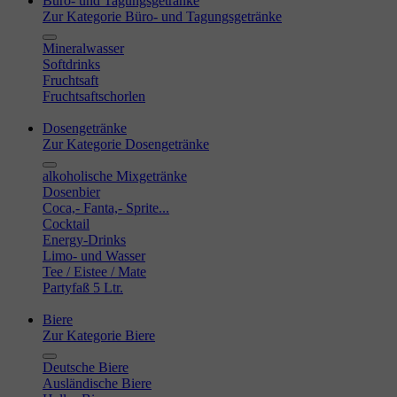
Büro- und Tagungsgetränke
Zur Kategorie Büro- und Tagungsgetränke
Mineralwasser
Softdrinks
Fruchtsaft
Fruchtsaftschorlen
Dosengetränke
Zur Kategorie Dosengetränke
alkoholische Mixgetränke
Dosenbier
Coca,- Fanta,- Sprite...
Cocktail
Energy-Drinks
Limo- und Wasser
Tee / Eistee / Mate
Partyfaß 5 Ltr.
Biere
Zur Kategorie Biere
Deutsche Biere
Ausländische Biere