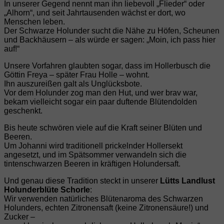
In unserer Gegend nennt man ihn liebevoll „Flieder“ oder
„Alhorn“, und seit Jahrtausenden wächst er dort, wo
Menschen leben.
Der Schwarze Holunder sucht die Nähe zu Höfen, Scheunen
und Backhäusern – als würde er sagen: „Moin, ich pass hier
auf!“
Unsere Vorfahren glaubten sogar, dass im Hollerbusch die
Göttin Freya – später Frau Holle – wohnt.
Ihn auszureißen galt als Unglücksbote.
Vor dem Holunder zog man den Hut, und wer brav war,
bekam vielleicht sogar ein paar duftende Blütendolden
geschenkt.
Bis heute schwören viele auf die Kraft seiner Blüten und
Beeren.
Um Johanni wird traditionell prickelnder Hollersekt
angesetzt, und im Spätsommer verwandeln sich die
tintenschwarzen Beeren in kräftigen Holundersaft.
Und genau diese Tradition steckt in unserer
Lütts Landlust
Holunderblüte Schorle
:
Wir verwenden natürliches Blütenaroma des Schwarzen
Holunders, echten Zitronensaft (keine Zitronensäure!) und
Zucker –