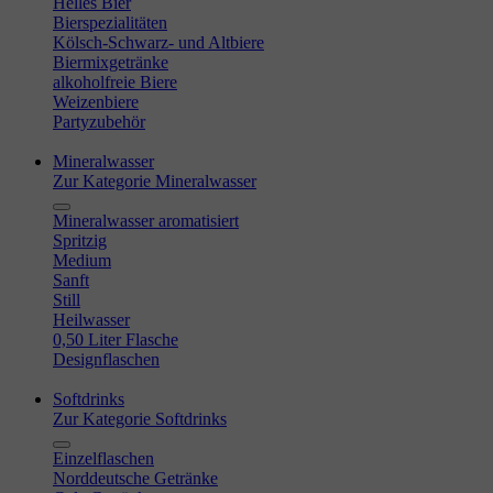
Helles Bier
Bierspezialitäten
Kölsch-Schwarz- und Altbiere
Biermixgetränke
alkoholfreie Biere
Weizenbiere
Partyzubehör
Mineralwasser
Zur Kategorie Mineralwasser
Mineralwasser aromatisiert
Spritzig
Medium
Sanft
Still
Heilwasser
0,50 Liter Flasche
Designflaschen
Softdrinks
Zur Kategorie Softdrinks
Einzelflaschen
Norddeutsche Getränke