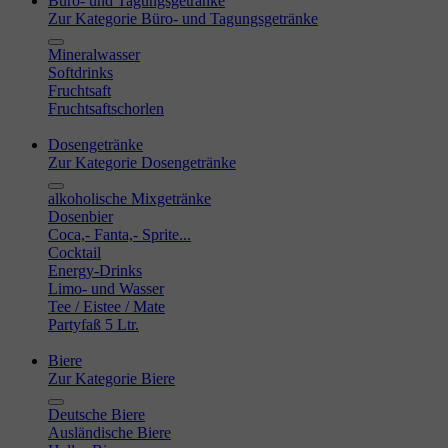
Büro- und Tagungsgetränke
Zur Kategorie Büro- und Tagungsgetränke
Mineralwasser
Softdrinks
Fruchtsaft
Fruchtsaftschorlen
Dosengetränke
Zur Kategorie Dosengetränke
alkoholische Mixgetränke
Dosenbier
Coca,- Fanta,- Sprite...
Cocktail
Energy-Drinks
Limo- und Wasser
Tee / Eistee / Mate
Partyfaß 5 Ltr.
Biere
Zur Kategorie Biere
Deutsche Biere
Ausländische Biere