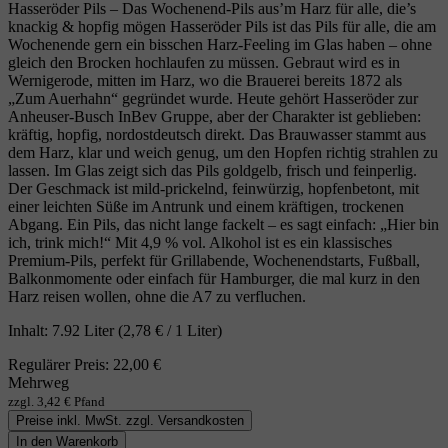
Hasseröder Pils – Das Wochenend‑Pils aus’m Harz für alle, die’s
knackig & hopfig mögen Hasseröder Pils ist das Pils für alle, die am
Wochenende gern ein bisschen Harz‑Feeling im Glas haben – ohne
gleich den Brocken hochlaufen zu müssen. Gebraut wird es in
Wernigerode, mitten im Harz, wo die Brauerei bereits 1872 als
„Zum Auerhahn“ gegründet wurde. Heute gehört Hasseröder zur
Anheuser‑Busch InBev Gruppe, aber der Charakter ist geblieben:
kräftig, hopfig, nordostdeutsch direkt. Das Brauwasser stammt aus
dem Harz, klar und weich genug, um den Hopfen richtig strahlen zu
lassen. Im Glas zeigt sich das Pils goldgelb, frisch und feinperlig.
Der Geschmack ist mild‑prickelnd, feinwürzig, hopfenbetont, mit
einer leichten Süße im Antrunk und einem kräftigen, trockenen
Abgang. Ein Pils, das nicht lange fackelt – es sagt einfach: „Hier bin
ich, trink mich!“ Mit 4,9 % vol. Alkohol ist es ein klassisches
Premium‑Pils, perfekt für Grillabende, Wochenendstarts, Fußball,
Balkonmomente oder einfach für Hamburger, die mal kurz in den
Harz reisen wollen, ohne die A7 zu verfluchen.
Inhalt:
7.92 Liter
(2,78 € / 1 Liter)
Regulärer Preis:
22,00 €
Mehrweg
zzgl. 3,42 € Pfand
Preise inkl. MwSt. zzgl. Versandkosten
In den Warenkorb