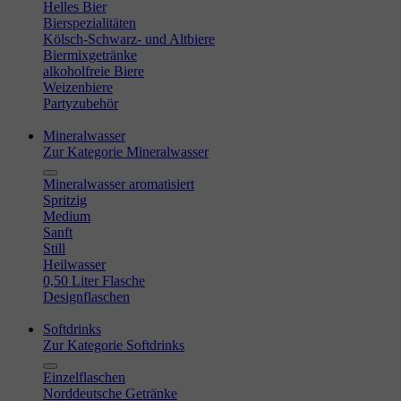
Helles Bier
Bierspezialitäten
Kölsch-Schwarz- und Altbiere
Biermixgetränke
alkoholfreie Biere
Weizenbiere
Partyzubehör
Mineralwasser
Zur Kategorie Mineralwasser
Mineralwasser aromatisiert
Spritzig
Medium
Sanft
Still
Heilwasser
0,50 Liter Flasche
Designflaschen
Softdrinks
Zur Kategorie Softdrinks
Einzelflaschen
Norddeutsche Getränke