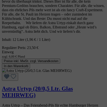
bevor du überhaupt trinkst. Dieses Bier ist für alle, die kein
Premium‑Gedöns brauchen, sondern Charakter. Für alle, die wissen,
dass ein ehrliches Pils mehr wert ist als ein fancy Craft‑Experiment.
Für alle, die St. Pauli im Herzen tragen – oder zumindest im
Kühlschrank. Und das Beste: Du musst nicht mal auf die
Reeperbahn. Wir liefern dir Astra Urtyp eiskalt durch ganz
Hamburg, egal ob Büro, Balkon, Elbstrand oder „Heute wird’s
unvernünftig“. Astra liebt dich. Und wir liefern’s dir.
Inhalt:
12 Liter
(1,96 € / 1 Liter)
Regulärer Preis:
23,50 €
Einweg
zzgl. 6,00 € Pfand
Preise inkl. MwSt. zzgl. Versandkosten
In den Warenkorb
Astra Urtyp (20/0,5 Ltr. Glas
MEHRWEG)
Astra Urtyp – Das Feierabend‑Pils für echte Hamburger Herzen