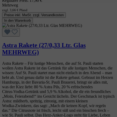
Regulärer Preis:
17,90 €
Mehrweg
zzgl. 3,66 € Pfand
Preise inkl. MwSt. zzgl. Versandkosten
In den Warenkorb
Astra Rakete (27/0,33 Ltr. Glas
MEHRWEG)
Astra Rakete – Für lustige Menschen, die auf St. Pauli starten
wollen Astra Rakete ist das Getränk für alle lustigen Menschen, die
wissen: Auf St. Pauli startet man nicht einfach in den Abend – man
hebt ab. Und genau dafür ist die Rakete gebaut. Gebraut im Herzen
Hamburgs, in der Bavaria‑St. Pauli Brauerei, bringt sie alles mit,
was der Kiez liebt: 80 % Astra Pils, 20 % erfrischendes
Citrus‑Vodka‑Getränk und 5,9 % Alkohol, die dir ein freundliches
„Moin, Feierabend!“ ins Gesicht lächeln. Der Geschmack ist typisch
Astra: mildherb, spritzig, zitronig, mit einem kleinen
Wodka‑Zwinkern, das sagt: „Mach dir keinen Kopf, wir regeln
das.“ Die Citrusnote ist frisch, leicht süß und ein bisschen frech –
wie St. Pauli selbst. Das Herz‑Anker‑Logo steht für Liebe, Leben