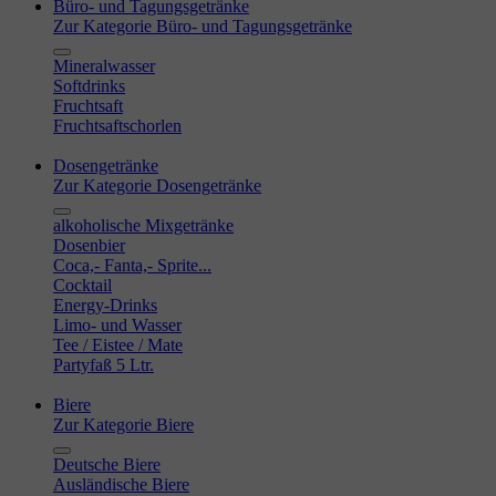
Büro- und Tagungsgetränke
Zur Kategorie Büro- und Tagungsgetränke
Mineralwasser
Softdrinks
Fruchtsaft
Fruchtsaftschorlen
Dosengetränke
Zur Kategorie Dosengetränke
alkoholische Mixgetränke
Dosenbier
Coca,- Fanta,- Sprite...
Cocktail
Energy-Drinks
Limo- und Wasser
Tee / Eistee / Mate
Partyfaß 5 Ltr.
Biere
Zur Kategorie Biere
Deutsche Biere
Ausländische Biere