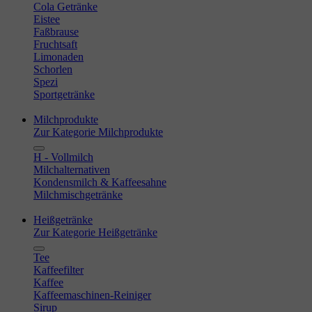
Cola Getränke
Eistee
Faßbrause
Fruchtsaft
Limonaden
Schorlen
Spezi
Sportgetränke
Milchprodukte
Zur Kategorie Milchprodukte
H - Vollmilch
Milchalternativen
Kondensmilch & Kaffeesahne
Milchmischgetränke
Heißgetränke
Zur Kategorie Heißgetränke
Tee
Kaffeefilter
Kaffee
Kaffeemaschinen-Reiniger
Sirup