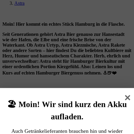
Astra
Moin! Hier kommt ein echtes Stück Hamburg in die Flasche.
Seit Generationen gehört Astra Bier genauso zur Hansestadt
wie der Hafen, die Elbe und eine frische Brise von der
Waterkant. Ob Astra Urtyp, Astra Kiezmische, Astra Rakete
oder andere Sorten – hier findest Du die beliebten Kultbiere mit
Herz, Humor und hanseatischem Charakter. Herb, ehrlich und
unverwechselbar: Astra steht für Hamburger Bierkultur mit
einer ordentlichen Portion Kiezgefühl. Also: Leinen los und
Kurs auf echten Hamburger Biergenuss nehmen. ⚓🍺❤️
×
🏖️ Moin! Wir sind kurz den Akku
aufladen.
Astra Kiezmische (27/0,33 Ltr. Glas
Auch Getränkelieferanten brauchen hin und wieder
MEHRWEG)