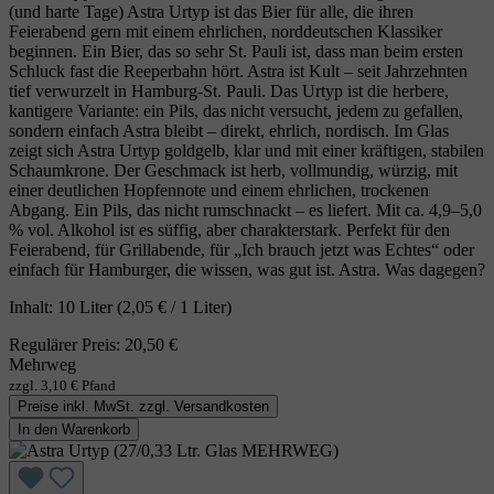
(und harte Tage) Astra Urtyp ist das Bier für alle, die ihren
Feierabend gern mit einem ehrlichen, norddeutschen Klassiker
beginnen. Ein Bier, das so sehr St. Pauli ist, dass man beim ersten
Schluck fast die Reeperbahn hört. Astra ist Kult – seit Jahrzehnten
tief verwurzelt in Hamburg‑St. Pauli. Das Urtyp ist die herbere,
kantigere Variante: ein Pils, das nicht versucht, jedem zu gefallen,
sondern einfach Astra bleibt – direkt, ehrlich, nordisch. Im Glas
zeigt sich Astra Urtyp goldgelb, klar und mit einer kräftigen, stabilen
Schaumkrone. Der Geschmack ist herb, vollmundig, würzig, mit
einer deutlichen Hopfennote und einem ehrlichen, trockenen
Abgang. Ein Pils, das nicht rumschnackt – es liefert. Mit ca. 4,9–5,0
% vol. Alkohol ist es süffig, aber charakterstark. Perfekt für den
Feierabend, für Grillabende, für „Ich brauch jetzt was Echtes“ oder
einfach für Hamburger, die wissen, was gut ist. Astra. Was dagegen?
Inhalt:
10 Liter
(2,05 € / 1 Liter)
Regulärer Preis:
20,50 €
Mehrweg
zzgl. 3,10 € Pfand
Preise inkl. MwSt. zzgl. Versandkosten
In den Warenkorb