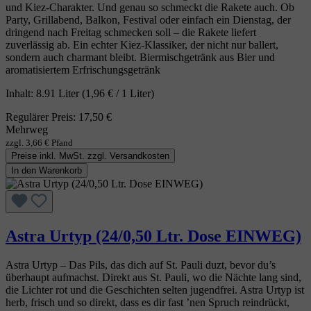
und Kiez‑Charakter. Und genau so schmeckt die Rakete auch. Ob
Party, Grillabend, Balkon, Festival oder einfach ein Dienstag, der
dringend nach Freitag schmecken soll – die Rakete liefert
zuverlässig ab. Ein echter Kiez‑Klassiker, der nicht nur ballert,
sondern auch charmant bleibt. Biermischgetränk aus Bier und
aromatisiertem Erfrischungsgetränk
Inhalt:
8.91 Liter
(1,96 € / 1 Liter)
Regulärer Preis:
17,50 €
Mehrweg
zzgl. 3,66 € Pfand
Preise inkl. MwSt. zzgl. Versandkosten
In den Warenkorb
Astra Urtyp (24/0,50 Ltr. Dose EINWEG)
Astra Urtyp – Das Pils, das dich auf St. Pauli duzt, bevor du’s
überhaupt aufmachst. Direkt aus St. Pauli, wo die Nächte lang sind,
die Lichter rot und die Geschichten selten jugendfrei. Astra Urtyp ist
herb, frisch und so direkt, dass es dir fast ’nen Spruch reindrückt,