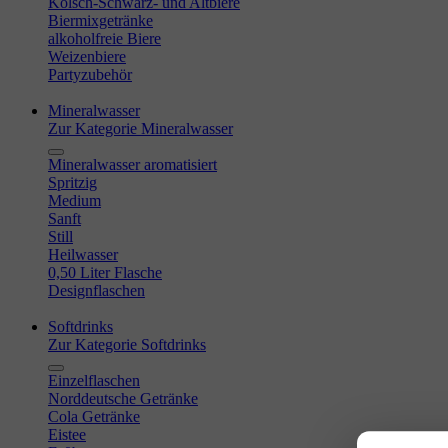
Kölsch-Schwarz- und Altbiere
Biermixgetränke
alkoholfreie Biere
Weizenbiere
Partyzubehör
Mineralwasser
Zur Kategorie Mineralwasser
Mineralwasser aromatisiert
Spritzig
Medium
Sanft
Still
Heilwasser
0,50 Liter Flasche
Designflaschen
Softdrinks
Zur Kategorie Softdrinks
Einzelflaschen
Norddeutsche Getränke
Cola Getränke
Eistee