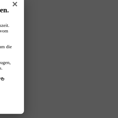
×
en.
zeit.
vom
um die
eugen,
s.
️🍻