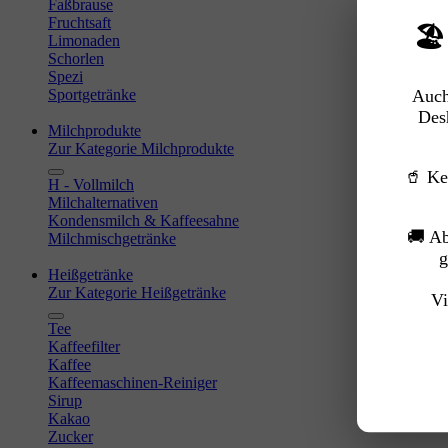
Faßbrause
Fruchtsaft
🏖
Limonaden
Schorlen
Spezi
Sportgetränke
Auch
Des
Milchprodukte
Zur Kategorie Milchprodukte
🥤 Ke
H - Vollmilch
Milchalternativen
Kondensmilch & Kaffeesahne
🚚 A
Milchmischgetränke
g
Heißgetränke
Zur Kategorie Heißgetränke
Vi
Tee
Kaffeefilter
Kaffee
Kaffeemaschinen-Reiniger
Sirup
Kakao
Zucker