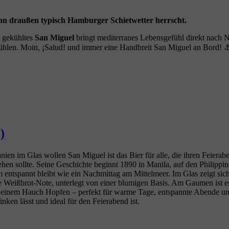
nn draußen typisch Hamburger Schietwetter herrscht.
t gekühltes
San Miguel
bringt mediterranes Lebensgefühl direkt nach 
fühlen. Moin, ¡Salud! und immer eine Handbreit San Miguel an Bord! 
)
ien im Glas wollen San Miguel ist das Bier für alle, die ihren Feiera
ehen sollte. Seine Geschichte beginnt 1890 in Manila, auf den Philipp
entspannt bleibt wie ein Nachmittag am Mittelmeer. Im Glas zeigt sic
 Weißbrot‑Note, unterlegt von einer blumigen Basis. Am Gaumen ist es 
it einem Hauch Hopfen – perfekt für warme Tage, entspannte Abende un
rinken lässt und ideal für den Feierabend ist.