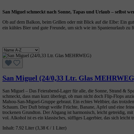
San Miguel schmeckt nach Sonne, Tapas und Urlaub – selbst we
Ob auf dem Balkon, beim Grillen oder mit Blick auf die Elbe: Ein gu
ein kühles Bier und gute Freunde, um sich wie im Spanienurlaub zu 
San Miguel (24/0,33 Ltr. Glas MEHRWEG
San Miguel – Das Feierabend‑Lager für alle, die Sonne, Strand & Span
schmeckt, dass man kurz überlegt, ob man nicht doch Flip‑Flops anzi
Mahou‑San‑Miguel‑Gruppe gebraut. Ein echtes Weltbier, das trotzdem 
Schaum. Der Duft bringt weiße Früchte, Banane, Apfel und eine feine
trockenen Grundton. Der Abgang ist harmonisch, leicht getreidig, m
vol. Alkohol ist es ein klassisches, süffiges Lagerbier, das sich leicht t
Inhalt:
7.92 Liter
(3,38 € / 1 Liter)