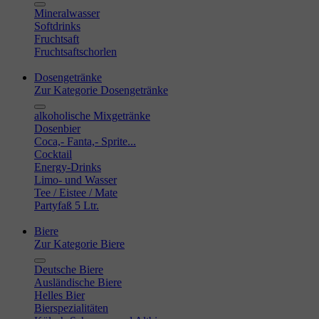
Mineralwasser
Softdrinks
Fruchtsaft
Fruchtsaftschorlen
Dosengetränke
Zur Kategorie Dosengetränke
alkoholische Mixgetränke
Dosenbier
Coca,- Fanta,- Sprite...
Cocktail
Energy-Drinks
Limo- und Wasser
Tee / Eistee / Mate
Partyfaß 5 Ltr.
Biere
Zur Kategorie Biere
Deutsche Biere
Ausländische Biere
Helles Bier
Bierspezialitäten