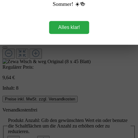
Sommer! ☀️🍻
Alles klar!
Regulärer Preis:
9,64 €
Inhalt:
8
Preise inkl. MwSt. zzgl. Versandkosten
Versandkostenfrei
Produkt Anzahl: Gib den gewünschten Wert ein oder benutze
die Schaltflächen um die Anzahl zu erhöhen oder zu
reduzieren.