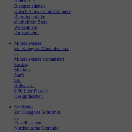
Helles Bier
Bierspezialitäten
Kölsch-Schwarz- und Altbiere
Biermixgetränke
alkoholfreie Biere
Weizenbiere
Partyzubehör
Mineralwasser
Zur Kategorie Mineralwasser
Mineralwasser aromatisiert
Spritzig
Medium
Sanft
Still
Heilwasser
0,50 Liter Flasche
Designflaschen
Softdrinks
Zur Kategorie Softdrinks
Einzelflaschen
Norddeutsche Getränke