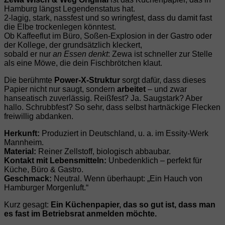
Hamburg längst Legendenstatus hat.
2‑lagig, stark, nassfest und so wringfest, dass du damit fast
die Elbe trockenlegen könntest.
Ob Kaffeeflut im Büro, Soßen‑Explosion in der Gastro oder
der Kollege, der grundsätzlich kleckert,
sobald er nur
an Essen denkt
: Zewa ist schneller zur Stelle
als eine Möwe, die dein Fischbrötchen klaut.
Die berühmte
Power‑X‑Struktur
sorgt dafür, dass dieses
Papier nicht nur saugt, sondern
arbeitet
– und zwar
hanseatisch zuverlässig. Reißfest? Ja. Saugstark? Aber
hallo. Schrubbfest? So sehr, dass selbst hartnäckige Flecken
freiwillig abdanken.
Herkunft:
Produziert in Deutschland, u. a. im Essity‑Werk
Mannheim.
Material:
Reiner Zellstoff, biologisch abbaubar.
Kontakt mit Lebensmitteln:
Unbedenklich – perfekt für
Küche, Büro & Gastro.
Geschmack:
Neutral. Wenn überhaupt: „Ein Hauch von
Hamburger Morgenluft.“
Kurz gesagt:
Ein Küchenpapier, das so gut ist, dass man
es fast im Betriebsrat anmelden möchte.