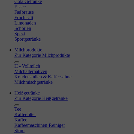
Cola Getränke
Eistee
Faßbrause
Fruchtsaft
Limonaden
Schorlen
Spezi
Sportgetränke
Milchprodukte
Zur Kategorie Milchprodukte
H - Vollmilch
Milchalternativen
Kondensmilch & Kaffeesahne
Milchmischgetränke
Heißgetränke
Zur Kategorie Heißgetränke
Tee
Kaffeefilter
Kaffee
Kaffeemaschinen-Reiniger
Sirup