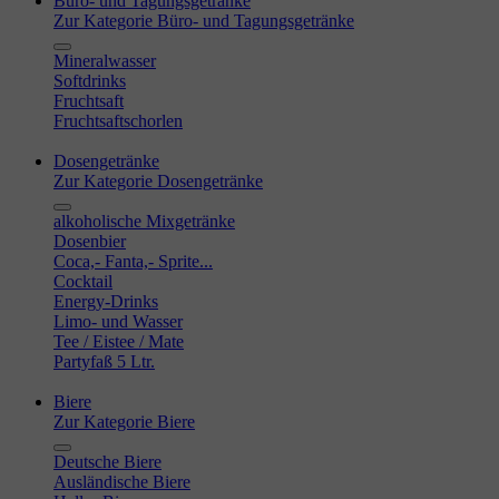
Büro- und Tagungsgetränke
Zur Kategorie Büro- und Tagungsgetränke
Mineralwasser
Softdrinks
Fruchtsaft
Fruchtsaftschorlen
Dosengetränke
Zur Kategorie Dosengetränke
alkoholische Mixgetränke
Dosenbier
Coca,- Fanta,- Sprite...
Cocktail
Energy-Drinks
Limo- und Wasser
Tee / Eistee / Mate
Partyfaß 5 Ltr.
Biere
Zur Kategorie Biere
Deutsche Biere
Ausländische Biere