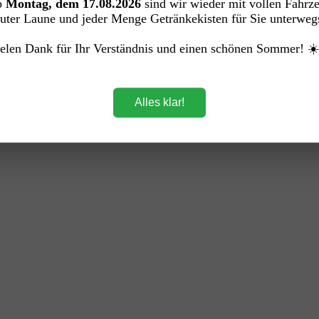
b
Montag, dem 17.08.2026
sind wir wieder mit vollen Fahrz
WEG)
uter Laune und jeder Menge Getränkekisten für Sie unterweg
elen Dank für Ihr Verständnis und einen schönen Sommer! ☀
Alles klar!