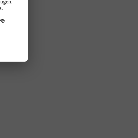
eugen,
s.
️🍻