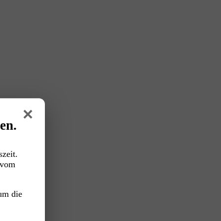
×
en.
zeit.
vom
um die