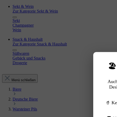
Sekt & Wein
Zur Kategorie Sekt & Wein
Sekt
Champagner
Wein
Snack & Haushalt
Zur Kategorie Snack & Haushalt
Süßwaren
Gebäck und Snacks
Drogerie
🏖
Menü schließen
Auch
Des
Biere
Deutsche Biere
🥤 Ke
Warsteiner Pils