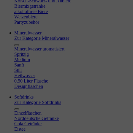
Kölsch-Schwarz- und Altbiere
Biermixgetränke
alkoholfreie Biere
Weizenbiere
Partyzubehör
Mineralwasser
Zur Kategorie Mineralwasser
Mineralwasser aromatisiert
Spritzig
Medium
Sanft
Still
Heilwasser
0,50 Liter Flasche
Designflaschen
Softdrinks
Zur Kategorie Softdrinks
Einzelflaschen
Norddeutsche Getränke
Cola Getränke
Eistee