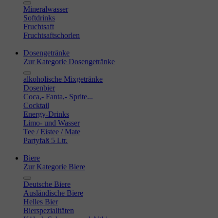
Mineralwasser
Softdrinks
Fruchtsaft
Fruchtsaftschorlen
Dosengetränke
Zur Kategorie Dosengetränke
alkoholische Mixgetränke
Dosenbier
Coca,- Fanta,- Sprite...
Cocktail
Energy-Drinks
Limo- und Wasser
Tee / Eistee / Mate
Partyfaß 5 Ltr.
Biere
Zur Kategorie Biere
Deutsche Biere
Ausländische Biere
Helles Bier
Bierspezialitäten