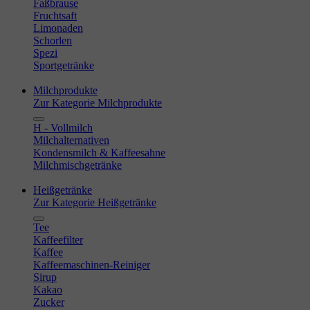
Faßbrause
Fruchtsaft
Limonaden
Schorlen
Spezi
Sportgetränke
Milchprodukte
Zur Kategorie Milchprodukte
H - Vollmilch
Milchalternativen
Kondensmilch & Kaffeesahne
Milchmischgetränke
Heißgetränke
Zur Kategorie Heißgetränke
Tee
Kaffeefilter
Kaffee
Kaffeemaschinen-Reiniger
Sirup
Kakao
Zucker