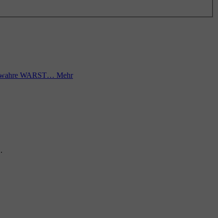
nzig wahre WARST…
Mehr
.