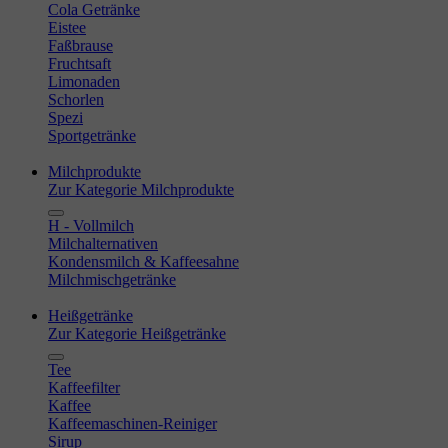
Cola Getränke
Eistee
Faßbrause
Fruchtsaft
Limonaden
Schorlen
Spezi
Sportgetränke
Milchprodukte
Zur Kategorie Milchprodukte
H - Vollmilch
Milchalternativen
Kondensmilch & Kaffeesahne
Milchmischgetränke
Heißgetränke
Zur Kategorie Heißgetränke
Tee
Kaffeefilter
Kaffee
Kaffeemaschinen-Reiniger
Sirup