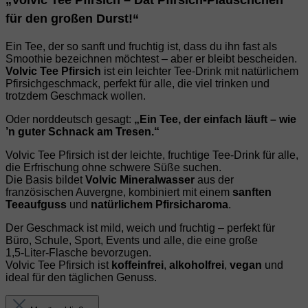
„Volvic Tee Pfirsich – Dat Pfirsich‑Pläuschchen
für den großen Durst!“
Ein Tee, der so sanft und fruchtig ist, dass du ihn fast als
Smoothie bezeichnen möchtest – aber er bleibt bescheiden.
Volvic Tee Pfirsich
ist ein leichter Tee‑Drink mit natürlichem
Pfirsichgeschmack, perfekt für alle, die viel trinken und
trotzdem Geschmack wollen.
Oder norddeutsch gesagt:
„Ein Tee, der einfach läuft – wie
’n guter Schnack am Tresen.“
Volvic Tee Pfirsich ist der leichte, fruchtige Tee‑Drink für alle,
die Erfrischung ohne schwere Süße suchen.
Die Basis bildet
Volvic Mineralwasser
aus der
französischen Auvergne, kombiniert mit einem
sanften
Teeaufguss
und
natürlichem Pfirsicharoma
.
Der Geschmack ist mild, weich und fruchtig – perfekt für
Büro, Schule, Sport, Events und alle, die eine große
1,5‑Liter‑Flasche bevorzugen.
Volvic Tee Pfirsich ist
koffeinfrei
,
alkoholfrei
,
vegan
und
ideal für den täglichen Genuss.