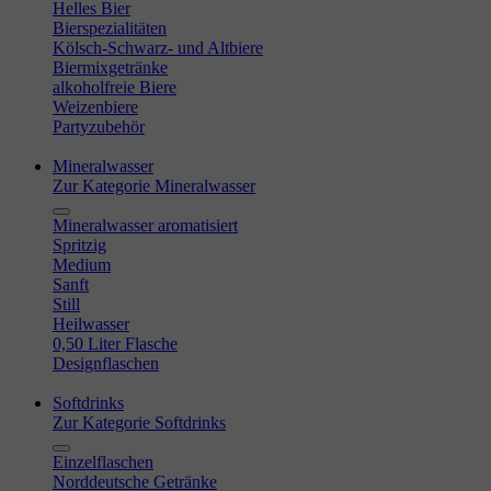
Helles Bier
Bierspezialitäten
Kölsch-Schwarz- und Altbiere
Biermixgetränke
alkoholfreie Biere
Weizenbiere
Partyzubehör
Mineralwasser
Zur Kategorie Mineralwasser
Mineralwasser aromatisiert
Spritzig
Medium
Sanft
Still
Heilwasser
0,50 Liter Flasche
Designflaschen
Softdrinks
Zur Kategorie Softdrinks
Einzelflaschen
Norddeutsche Getränke