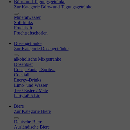
Büro- und Tagungsgetränke
Zur Kategorie Büro- und Tagungsgetränke
Mineralwasser
Softdrinks
Fruchtsaft
Fruchtsaftschorlen
Dosengetränke
Zur Kategorie Dosengetränke
alkoholische Mixgetränke
Dosenbier
Coca,- Fanta,- Sprite...
Cocktail
Energy-Drinks
Limo- und Wasser
Tee / Eistee / Mate
Partyfaß 5 Ltr.
Biere
Zur Kategorie Biere
Deutsche Biere
Ausländische Biere