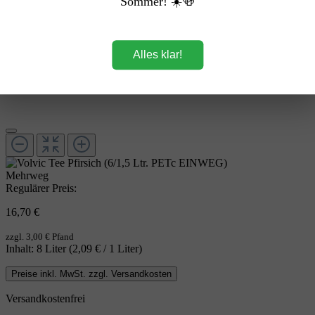
Sommer! ☀️🍻
Alles klar!
Mehrweg
Regulärer Preis:
16,70 €
zzgl. 3,00 € Pfand
Inhalt:
8 Liter
(2,09 € / 1 Liter)
Preise inkl. MwSt. zzgl. Versandkosten
Versandkostenfrei