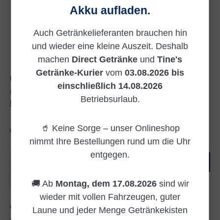
Akku aufladen.
Auch Getränkelieferanten brauchen hin
und wieder eine kleine Auszeit. Deshalb
machen
Direct Getränke
und
Tine's
Getränke-Kurier
vom
03.08.2026 bis
Regulärer Preis:
65,50 €
einschließlich 14.08.2026
Inhalt:
0.75 Liter
(87,33 € / 1 Liter)
Betriebsurlaub.
Preise inkl. MwSt. zzgl. Versandkosten
🥤 Keine Sorge – unser Onlineshop
Versandkostenfrei
nimmt Ihre Bestellungen rund um die Uhr
entgegen.
Produkt Anzahl: Gib den gewünschten Wert e
In den Warenkorb
Karton
🚚 Ab
Montag, dem 17.08.2026
sind wir
wieder mit vollen Fahrzeugen, guter
Zum Merkzettel hinzufügen
Laune und jeder Menge Getränkekisten