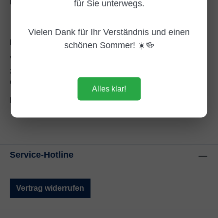
Produktnummer:
DG993046
für Sie unterwegs.
Vielen Dank für Ihr Verständnis und einen
Beschreibung
schönen Sommer! ☀️🍻
Veuve Clicquot Brut – Der Champagner, der Hamburg
zeigt, wie man richtig glänzt Veuve Clicquot Brut ist der
Champagner, der…
Mehr
Alles klar!
Bewertungen
Service-Hotline
Vertrag widerrufen