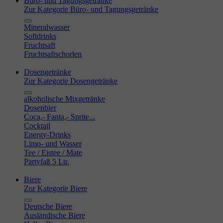
Büro- und Tagungsgetränke
Zur Kategorie Büro- und Tagungsgetränke
Mineralwasser
Softdrinks
Fruchtsaft
Fruchtsaftschorlen
Dosengetränke
Zur Kategorie Dosengetränke
alkoholische Mixgetränke
Dosenbier
Coca,- Fanta,- Sprite...
Cocktail
Energy-Drinks
Limo- und Wasser
Tee / Eistee / Mate
Partyfaß 5 Ltr.
Biere
Zur Kategorie Biere
Deutsche Biere
Ausländische Biere