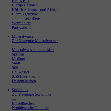
Helles Bier
Bierspezialitäten
Kölsch-Schwarz- und Altbiere
Biermixgetränke
alkoholfreie Biere
Weizenbiere
Partyzubehör
Mineralwasser
Zur Kategorie Mineralwasser
Mineralwasser aromatisiert
Spritzig
Medium
Sanft
Still
Heilwasser
0,50 Liter Flasche
Designflaschen
Softdrinks
Zur Kategorie Softdrinks
Einzelflaschen
Norddeutsche Getränke