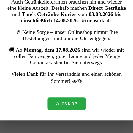
Auch Getränkelieferanten brauchen hin und wieder
Toilettenpapier
eine kleine Auszeit. Deshalb machen
Direct Getränke
TransGourmet Quality Toilettenpapier 4
und
Tine's Getränke-Kurier
vom
03.08.2026 bis
einschließlich 14.08.2026
Betriebsurlaub.
lg. (16/160 Blatt)
🥤 Keine Sorge – unser Onlineshop nimmt Ihre
Transgourmet Deutschland GmbH & Co. OHG
Bestellungen rund um die Uhr entgegen.
🚚 Ab
Montag, dem 17.08.2026
sind wir wieder mit
Bildergalerie überspringen
vollen Fahrzeugen, guter Laune und jeder Menge
Getränkekisten für Sie unterwegs.
Vielen Dank für Ihr Verständnis und einen schönen
Sommer! ☀️🍻
Alles klar!