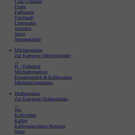
Cola Getränke
Eistee
Faßbrause
Fruchtsaft
Limonaden
Schorlen
Spezi
Sportgetränke
Milchprodukte
Zur Kategorie Milchprodukte
H - Vollmilch
Milchalternativen
Kondensmilch & Kaffeesahne
Milchmischgetränke
Heißgetränke
Zur Kategorie Heißgetränke
Tee
Kaffeefilter
Kaffee
Kaffeemaschinen-Reiniger
Sirup