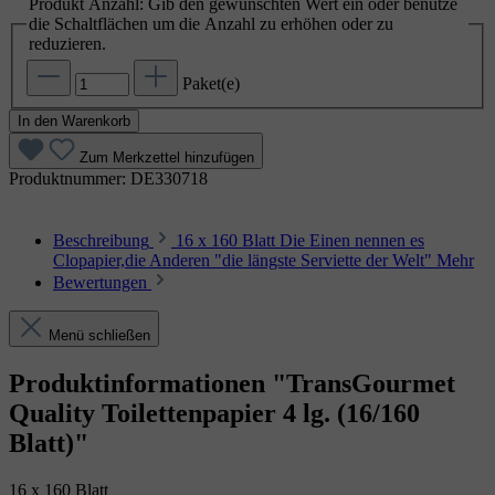
Produkt Anzahl: Gib den gewünschten Wert ein oder benutze
die Schaltflächen um die Anzahl zu erhöhen oder zu
reduzieren.
Paket(e)
In den Warenkorb
Zum Merkzettel hinzufügen
Produktnummer:
DE330718
Beschreibung
16 x 160 Blatt Die Einen nennen es
Clopapier,die Anderen "die längste Serviette der Welt"
Mehr
Bewertungen
Menü schließen
Produktinformationen "TransGourmet
Quality Toilettenpapier 4 lg. (16/160
Blatt)"
16 x 160 Blatt