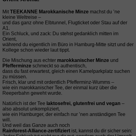
Mit
TEEKANNE Marokkanische Minze
machst du ’ne
kleine Weltreise –
und das ganz ohne Elbtunnel, Flugticket oder Stau auf der
A1.
Ein Schluck, und zack: Du stehst gedanklich mitten im
Orient,
während du eigentlich im Büro in Hamburg‑Mitte sitzt und der
Kollege schon wieder laut tippt.
Die Mischung aus echter
marokkanischer Minze
und
Pfefferminze
schmeckt so authentisch,
dass du fast erwartest, gleich einen Kamelparkplatz suchen
zu müssen.
Frisch, klar und mit ordentlich Pfefferminz‑Wumms –
wie ein marokkanischer Tee, der einmal kurz über die
Reeperbahn geweht wurde.
Natürlich ist der Tee
laktosefrei, glutenfrei und vegan
–
also absolut unkompliziert,
wie ein Hamburger, der einfach nur ’nen anständigen Tee
will.
Und weil das Ganze auch noch
Rainforest‑Alliance‑zertifiziert
ist, kannst du dir sicher sein: