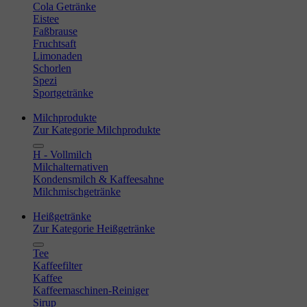
Cola Getränke
Eistee
Faßbrause
Fruchtsaft
Limonaden
Schorlen
Spezi
Sportgetränke
Milchprodukte
Zur Kategorie Milchprodukte
H - Vollmilch
Milchalternativen
Kondensmilch & Kaffeesahne
Milchmischgetränke
Heißgetränke
Zur Kategorie Heißgetränke
Tee
Kaffeefilter
Kaffee
Kaffeemaschinen-Reiniger
Sirup