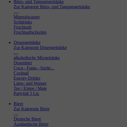
Büro- und Tagungsgetränke
Zur Kategorie Büro- und Tagungsgetränke
Mineralwasser
Softdrinks
Fruchtsaft
Fruchtsaftschorlen
Dosengetränke
Zur Kategorie Dosengetränke
alkoholische Mixgetränke
Dosenbier
Coca,- Fanta,- Sprite...
Cocktail
Energy-Drinks
Limo- und Wasser
Tee / Eistee / Mate
Partyfaß 5 Ltr.
Biere
Zur Kategorie Biere
Deutsche Biere
Ausländische Biere