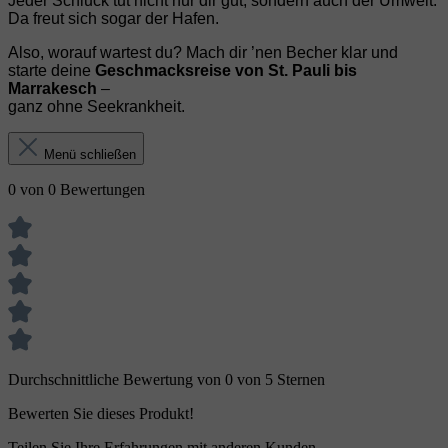
Jeder Schluck tut nicht nur dir gut, sondern auch der Umwelt.
Da freut sich sogar der Hafen.
Also, worauf wartest du? Mach dir ’nen Becher klar und
starte deine
Geschmacksreise von St. Pauli bis
Marrakesch
–
ganz ohne Seekrankheit.
Menü schließen
0 von 0 Bewertungen
Durchschnittliche Bewertung von 0 von 5 Sternen
Bewerten Sie dieses Produkt!
Teilen Sie Ihre Erfahrungen mit anderen Kunden.