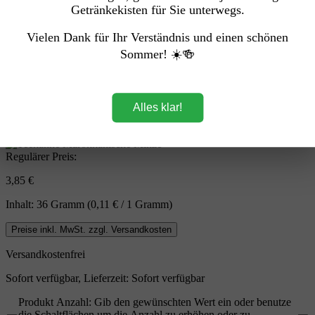
Getränkekisten für Sie unterwegs.
Vielen Dank für Ihr Verständnis und einen schönen
Sommer! ☀️🍻
Alles klar!
Regulärer Preis:
3,85 €
Inhalt:
36 Gramm
(0,11 € / 1 Gramm)
Preise inkl. MwSt. zzgl. Versandkosten
Versandkostenfrei
Sofort verfügbar, Lieferzeit: Sofort verfügbar
Produkt Anzahl: Gib den gewünschten Wert ein oder benutze
die Schaltflächen um die Anzahl zu erhöhen oder zu