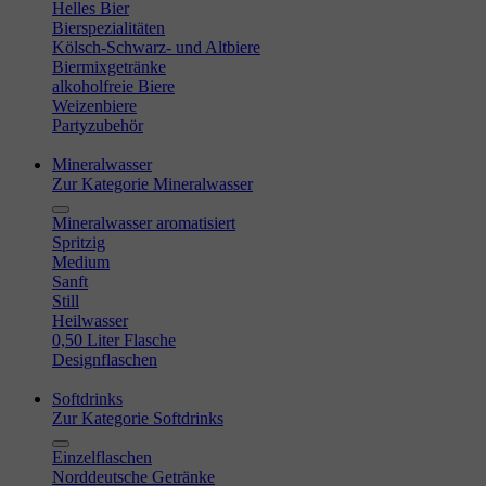
Helles Bier
Bierspezialitäten
Kölsch-Schwarz- und Altbiere
Biermixgetränke
alkoholfreie Biere
Weizenbiere
Partyzubehör
Mineralwasser
Zur Kategorie Mineralwasser
Mineralwasser aromatisiert
Spritzig
Medium
Sanft
Still
Heilwasser
0,50 Liter Flasche
Designflaschen
Softdrinks
Zur Kategorie Softdrinks
Einzelflaschen
Norddeutsche Getränke