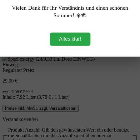
Vielen Dank für Ihr Verständnis und einen schönen
Sommer! ☀️🍻
Alles klar!
Einweg
Regulärer Preis:
29,90 €
zzgl. 6,00 € Pfand
Inhalt:
7.92 Liter
(3,78 € / 1 Liter)
Preise inkl. MwSt. zzgl. Versandkosten
Versandkostenfrei
Produkt Anzahl: Gib den gewünschten Wert ein oder benutze
die Schaltflächen um die Anzahl zu erhöhen oder zu