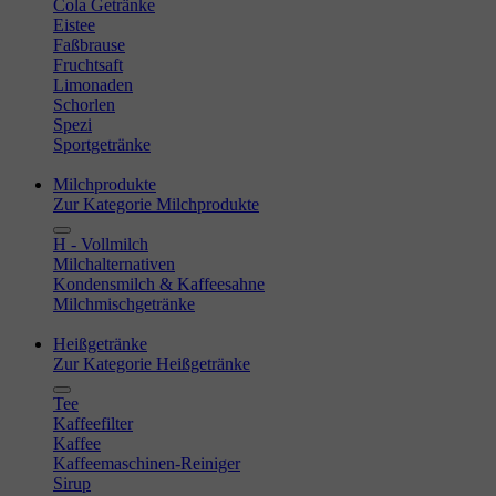
Cola Getränke
Eistee
Faßbrause
Fruchtsaft
Limonaden
Schorlen
Spezi
Sportgetränke
Milchprodukte
Zur Kategorie Milchprodukte
H - Vollmilch
Milchalternativen
Kondensmilch & Kaffeesahne
Milchmischgetränke
Heißgetränke
Zur Kategorie Heißgetränke
Tee
Kaffeefilter
Kaffee
Kaffeemaschinen-Reiniger
Sirup