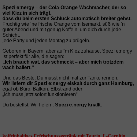
Spezi e:nergy – der Cola‑Orange‑Wachmacher, der so
viel Kiez in sich trägt,
dass du beim ersten Schluck automatisch breiter gehst.
Fruchtig wie ’ne frische Orange vom Isemarkt, süß wie ’n
guter Abend und mit genug Koffein, um dich durch jede
Schicht,
jede Party und jeden Montag zu prügeln.
Geboren in Bayern, aber auf’m Kiez zuhause. Spezi e:nergy
ist perfekt für alle, die sagen:
„Ich brauch wat, das schmeckt – aber mich trotzdem
wach ballert.“
Und das Beste: Du musst nicht mal zur Tanke rennen.
Wir liefern dir Spezi e:nergy eiskalt durch ganz Hamburg
,
egal ob Büro, Balkon, Elbstrand oder
„Ich muss jetzt sofort funktionieren“.
Du bestellst. Wir liefern.
Spezi e:nergy knallt.
koffeinhaltiges Erfrischungsgetränk mit Taurin, L-Carnitin,