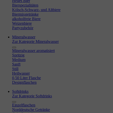
Helles Bier
Bierspezialitäten
Kölsch-Schwarz- und Altbiere
Biermixgetränke
alkoholfreie Biere
Weizenbiere
Partyzubehör
Mineralwasser
Zur Kategorie Mineralwasser
Mineralwasser aromatisiert
Spritzig
Medium
Sanft
Still
Heilwasser
0,50 Liter Flasche
Designflaschen
Softdrinks
Zur Kategorie Softdrinks
Einzelflaschen
Norddeutsche Getränke