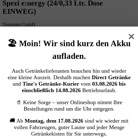
Spezi e:nergy (24/0,33 Ltr. Dose
EINWEG)
Temetum GmbH
×
🏖️ Moin! Wir sind kurz den Akku
Bildergalerie überspringen
aufladen.
Auch Getränkelieferanten brauchen hin und wieder
eine kleine Auszeit. Deshalb machen
Direct Getränke
und
Tine's Getränke-Kurier
vom
03.08.2026 bis
einschließlich 14.08.2026
Betriebsurlaub.
🥤 Keine Sorge – unser Onlineshop nimmt Ihre
Bestellungen rund um die Uhr entgegen.
🚚 Ab
Montag, dem 17.08.2026
sind wir wieder mit
vollen Fahrzeugen, guter Laune und jeder Menge
Getränkekisten für Sie unterwegs.