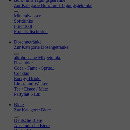
Büro- und Tagungsgetränke
Zur Kategorie Büro- und Tagungsgetränke
Mineralwasser
Softdrinks
Fruchtsaft
Fruchtsaftschorlen
Dosengetränke
Zur Kategorie Dosengetränke
alkoholische Mixgetränke
Dosenbier
Coca,- Fanta,- Sprite...
Cocktail
Energy-Drinks
Limo- und Wasser
Tee / Eistee / Mate
Partyfaß 5 Ltr.
Biere
Zur Kategorie Biere
Deutsche Biere
Ausländische Biere