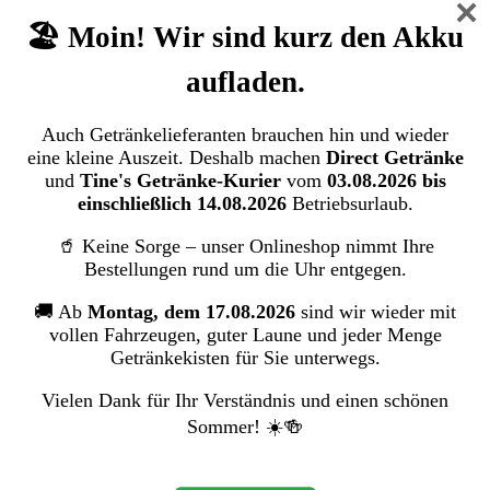
×
Spaten Münchener Hell (20/0,5 Ltr. Glas
🏖️ Moin! Wir sind kurz den Akku
Mehrweg)
aufladen.
Spaten-Franziskaner-Bräu GmbH
Auch Getränkelieferanten brauchen hin und wieder
Bildergalerie überspringen
eine kleine Auszeit. Deshalb machen
Direct Getränke
und
Tine's Getränke-Kurier
vom
03.08.2026 bis
einschließlich 14.08.2026
Betriebsurlaub.
🥤 Keine Sorge – unser Onlineshop nimmt Ihre
Bestellungen rund um die Uhr entgegen.
🚚 Ab
Montag, dem 17.08.2026
sind wir wieder mit
vollen Fahrzeugen, guter Laune und jeder Menge
Getränkekisten für Sie unterwegs.
Vielen Dank für Ihr Verständnis und einen schönen
Sommer! ☀️🍻