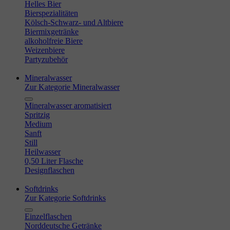
Helles Bier
Bierspezialitäten
Kölsch-Schwarz- und Altbiere
Biermixgetränke
alkoholfreie Biere
Weizenbiere
Partyzubehör
Mineralwasser
Zur Kategorie Mineralwasser
Mineralwasser aromatisiert
Spritzig
Medium
Sanft
Still
Heilwasser
0,50 Liter Flasche
Designflaschen
Softdrinks
Zur Kategorie Softdrinks
Einzelflaschen
Norddeutsche Getränke