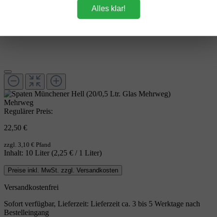
Alles klar!
Mehrweg
Regulärer Preis:
22,50 €
zzgl. 3,10 € Pfand
Inhalt:
10 Liter
(2,25 € / 1 Liter)
Preise inkl. MwSt. zzgl. Versandkosten
Versandkostenfrei
Sofort verfügbar, Lieferzeit: Lieferzeit ca. 3 bis 5 Werktage nach
Bestelleingang