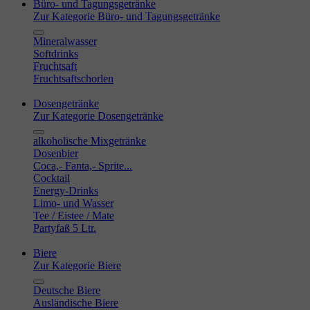
Büro- und Tagungsgetränke
Zur Kategorie Büro- und Tagungsgetränke
Mineralwasser
Softdrinks
Fruchtsaft
Fruchtsaftschorlen
Dosengetränke
Zur Kategorie Dosengetränke
alkoholische Mixgetränke
Dosenbier
Coca,- Fanta,- Sprite...
Cocktail
Energy-Drinks
Limo- und Wasser
Tee / Eistee / Mate
Partyfaß 5 Ltr.
Biere
Zur Kategorie Biere
Deutsche Biere
Ausländische Biere