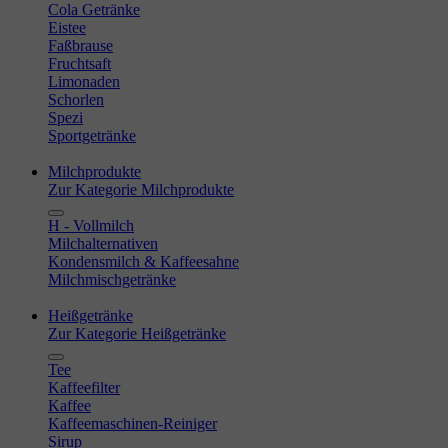
Cola Getränke
Eistee
Faßbrause
Fruchtsaft
Limonaden
Schorlen
Spezi
Sportgetränke
Milchprodukte
Zur Kategorie Milchprodukte
H - Vollmilch
Milchalternativen
Kondensmilch & Kaffeesahne
Milchmischgetränke
Heißgetränke
Zur Kategorie Heißgetränke
Tee
Kaffeefilter
Kaffee
Kaffeemaschinen-Reiniger
Sirup