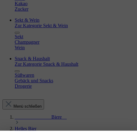
Kakao
Zucker
Sekt & Wein
Zur Kategorie Sekt & Wein
Sekt
Champagner
Wein
Snack & Haushalt
Zur Kategorie Snack & Haushalt
Süßwaren
Gebäck und Snacks
Drogerie
Menü schließen
_______________Biere__
Helles Bier