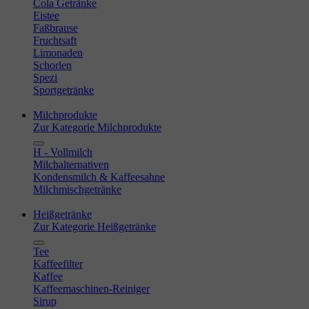
Cola Getränke
Eistee
Faßbrause
Fruchtsaft
Limonaden
Schorlen
Spezi
Sportgetränke
Milchprodukte
Zur Kategorie Milchprodukte
H - Vollmilch
Milchalternativen
Kondensmilch & Kaffeesahne
Milchmischgetränke
Heißgetränke
Zur Kategorie Heißgetränke
Tee
Kaffeefilter
Kaffee
Kaffeemaschinen-Reiniger
Sirup