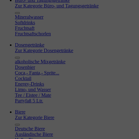
Büro- und Tagungsgetränke
Zur Kategorie Büro- und Tagungsgetränke
Mineralwasser
Softdrinks
Fruchtsaft
Fruchtsaftschorlen
Dosengetränke
Zur Kategorie Dosengetränke
alkoholische Mixgetränke
Dosenbier
Coca,- Fanta,- Sprite...
Cocktail
Energy-Drinks
Limo- und Wasser
Tee / Eistee / Mate
Partyfaß 5 Ltr.
Biere
Zur Kategorie Biere
Deutsche Biere
Ausländische Biere