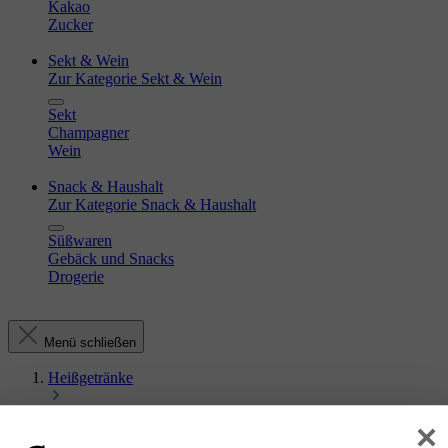
Kakao
Zucker
Sekt & Wein
Zur Kategorie Sekt & Wein
Sekt
Champagner
Wein
Snack & Haushalt
Zur Kategorie Snack & Haushalt
Süßwaren
Gebäck und Snacks
Drogerie
Menü schließen
Heißgetränke
Kaffee
×