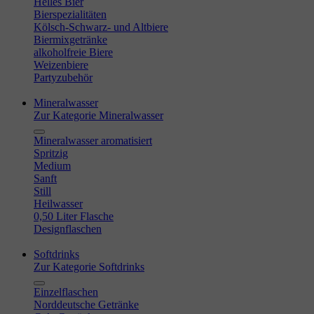
Helles Bier
Bierspezialitäten
Kölsch-Schwarz- und Altbiere
Biermixgetränke
alkoholfreie Biere
Weizenbiere
Partyzubehör
Mineralwasser
Zur Kategorie Mineralwasser
Mineralwasser aromatisiert
Spritzig
Medium
Sanft
Still
Heilwasser
0,50 Liter Flasche
Designflaschen
Softdrinks
Zur Kategorie Softdrinks
Einzelflaschen
Norddeutsche Getränke