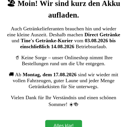
Senseo Pads
🏖️ Moin! Wir sind kurz den Akku
Senseo Coffee Pads Classic (16 Pads
aufladen.
Beutel)
Auch Getränkelieferanten brauchen hin und wieder
JACOBS DOUWE EGBERTS DE GmbH,
eine kleine Auszeit. Deshalb machen
Direct Getränke
und
Tine's Getränke-Kurier
vom
03.08.2026 bis
einschließlich 14.08.2026
Betriebsurlaub.
Bildergalerie überspringen
🥤 Keine Sorge – unser Onlineshop nimmt Ihre
Bestellungen rund um die Uhr entgegen.
🚚 Ab
Montag, dem 17.08.2026
sind wir wieder mit
vollen Fahrzeugen, guter Laune und jeder Menge
Getränkekisten für Sie unterwegs.
Vielen Dank für Ihr Verständnis und einen schönen
Sommer! ☀️🍻
Alles klar!