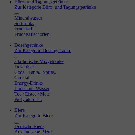
Büro- und Tagungsgetränke
Zur Kategorie Büro- und Tagungsgetränke
Mineralwasser
Softdrinks
Fruchtsaft
Fruchtsaftschorlen
Dosengetränke
Zur Kategorie Dosengetränke
alkoholische Mixgetränke
Dosenbier
Coca,- Fanta,- Sprite...
Cocktail
Energy-Drinks
Limo- und Wasser
Tee / Eistee / Mate
Partyfaß 5 Ltr.
Biere
Zur Kategorie Biere
Deutsche Biere
Ausländische Biere