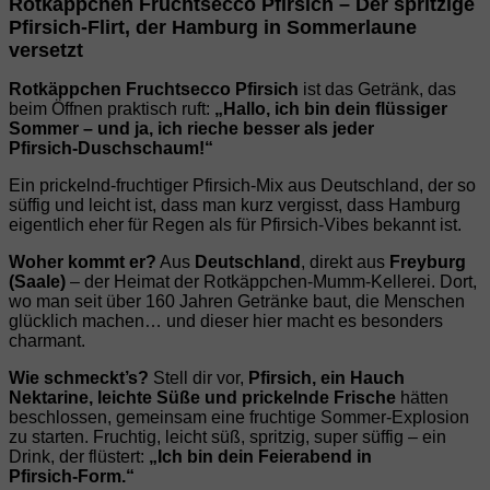
Rotkäppchen Fruchtsecco Pfirsich – Der spritzige
Pfirsich‑Flirt, der Hamburg in Sommerlaune
versetzt
Rotkäppchen Fruchtsecco Pfirsich
ist das Getränk, das
beim Öffnen praktisch ruft:
„Hallo, ich bin dein flüssiger
Sommer – und ja, ich rieche besser als jeder
Pfirsich‑Duschschaum!“
Ein prickelnd‑fruchtiger Pfirsich‑Mix aus Deutschland, der so
süffig und leicht ist, dass man kurz vergisst, dass Hamburg
eigentlich eher für Regen als für Pfirsich‑Vibes bekannt ist.
Woher kommt er?
Aus
Deutschland
, direkt aus
Freyburg
(Saale)
– der Heimat der Rotkäppchen‑Mumm‑Kellerei. Dort,
wo man seit über 160 Jahren Getränke baut, die Menschen
glücklich machen… und dieser hier macht es besonders
charmant.
Wie schmeckt’s?
Stell dir vor,
Pfirsich, ein Hauch
Nektarine, leichte Süße und prickelnde Frische
hätten
beschlossen, gemeinsam eine fruchtige Sommer‑Explosion
zu starten. Fruchtig, leicht süß, spritzig, super süffig – ein
Drink, der flüstert:
„Ich bin dein Feierabend in
Pfirsich‑Form.“