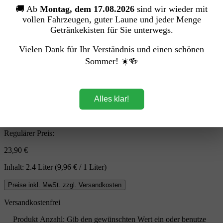
🚚 Ab
Montag, dem 17.08.2026
sind wir wieder mit
vollen Fahrzeugen, guter Laune und jeder Menge
Getränkekisten für Sie unterwegs.
Vielen Dank für Ihr Verständnis und einen schönen
Sommer! ☀️🍻
Alles klar!
Pfandfrei
Regulärer Preis:
23,90 €
Inhalt:
2.4 Liter
(9,96 € / 1 Liter)
Preise inkl. MwSt. zzgl. Versandkosten
Versandkostenfrei
Produkt Anzahl: Gib den gewünschten Wert ein oder benutze