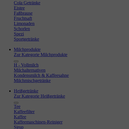
Cola Getränke
Eistee
Faßbrause
Fruchtsaft
Limonaden
Schorlen
Spezi
Sportgetränke
Milchprodukte
Zur Kategorie Milchprodukte
H - Vollmilch
Milchalternativen
Kondensmilch & Kaffeesahne
Milchmischgetränke
Heißgetränke
Zur Kategorie Heißgetränke
Tee
Kaffeefilter
Kaffee
Kaffeemaschinen-Reiniger
Sirup