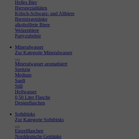
Helles Bier
Bierspezialitäten
Kölsch-Schwarz- und Altbiere
Biermixgetränke
alkoholfreie Biere
Weizenbiere
Partyzubehör
Mineralwasser
Zur Kategorie Mineralwasser
Mineralwasser aromatisiert
Spritzig
Medium
Sanft
Still
Heilwasser
0,50 Liter Flasche
Designflaschen
Softdrinks
Zur Kategorie Softdrinks
Einzelflaschen
Norddeutsche Getränke