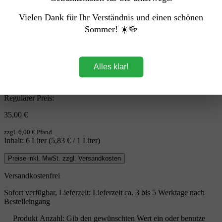
Vielen Dank für Ihr Verständnis und einen schönen
Sommer! ☀️🍻
Alles klar!
Einweg Pfand
Regulärer Preis:
35,00 €
zzgl. 6,00 € Pfand
Inhalt:
6 Liter
(5,83 € / 1 Liter)
Preise inkl. MwSt. zzgl. Versandkosten
Versandkostenfrei
Sofort verfügbar, Lieferzeit: Lieferzeit ca. 3 bis 5 Werktage nach
Bestelleingang
Produkt Anzahl: Gib den gewünschten Wert ein oder benutze