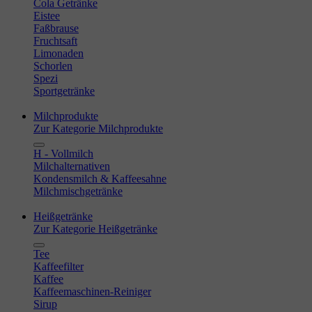
Cola Getränke
Eistee
Faßbrause
Fruchtsaft
Limonaden
Schorlen
Spezi
Sportgetränke
Milchprodukte
Zur Kategorie Milchprodukte
H - Vollmilch
Milchalternativen
Kondensmilch & Kaffeesahne
Milchmischgetränke
Heißgetränke
Zur Kategorie Heißgetränke
Tee
Kaffeefilter
Kaffee
Kaffeemaschinen-Reiniger
Sirup