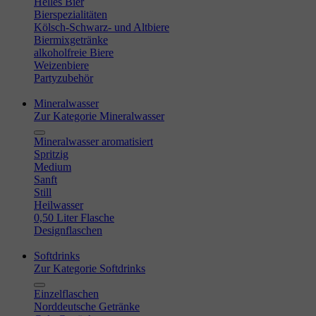
Helles Bier
Bierspezialitäten
Kölsch-Schwarz- und Altbiere
Biermixgetränke
alkoholfreie Biere
Weizenbiere
Partyzubehör
Mineralwasser
Zur Kategorie Mineralwasser
Mineralwasser aromatisiert
Spritzig
Medium
Sanft
Still
Heilwasser
0,50 Liter Flasche
Designflaschen
Softdrinks
Zur Kategorie Softdrinks
Einzelflaschen
Norddeutsche Getränke