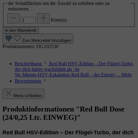
die Schaltflächen um die Anzahl zu erhöhen oder zu
reduzieren.
Kiste(n)
In den Warenkorb
Zum Merkzettel hinzufügen
Produktnummer:
DG102530
Beschreibung
Red Bull HSV‑Edition – Der Flügel‑Turbo,
der dich härter wachrüttelt als ’ne
94.‑Minute‑HSV‑Eskalation Red Bull – der Energy…
Mehr
Bewertungen
Menü schließen
Produktinformationen "Red Bull Dose
(24/0,25 Ltr. EINWEG)"
Red Bull HSV‑Edition – Der Flügel‑Turbo, der dich