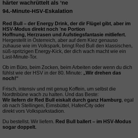
härter wachrüttelt als ’ne
94.‑Minute‑HSV‑Eskalation
Red Bull – der Energy Drink, der dir Flügel gibt, aber im
HSV‑Modus direkt noch ’ne Portion
Hoffnung, Herzrasen und Aufstiegsfantasie mitliefert.
Hergestellt in Österreich, aber auf dem Kiez genauso
zuhause wie im Volkspark, bringt Red Bull den klassischen,
süß‑spritzigen Energy‑Kick, der dich wach macht wie ein
Last‑Minute‑Tor.
Ob im Büro, beim Zocken, beim Arbeiten oder wenn du dich
fühlst wie der HSV in der 80. Minute:
„Wir drehen das
noch!“
Frisch, intensiv und mit genug Koffein, um selbst die
Nordtribüne wach zu halten. Und das Beste:
Wir liefern dir Red Bull eiskalt durch ganz Hamburg
, egal
ob nach Stellingen, Eimsbüttel, HafenCity oder
direkt vors Volksparkstadion.
Du bestellst. Wir liefern.
Red Bull ballert – im HSV‑Modus
sogar doppelt.