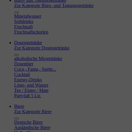
Büro- und Tagungsgetränke
Zur Kategorie Büro- und Tagungsgetränke
Mineralwasser
Softdrinks
Fruchtsaft
Fruchtsaftschorlen
Dosengetränke
Zur Kategorie Dosengetränke
alkoholische Mixgetränke
Dosenbier
Coca,- Fanta,- Sprite...
Cocktail
Energy-Drinks
Limo- und Wasser
Tee / Eistee / Mate
Partyfaß 5 Ltr.
Biere
Zur Kategorie Biere
Deutsche Biere
Ausländische Biere