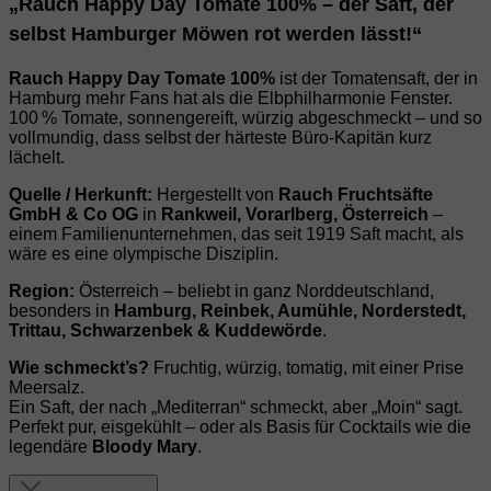
„Rauch Happy Day Tomate 100% – der Saft, der
selbst Hamburger Möwen rot werden lässt!“
Rauch Happy Day Tomate 100%
ist der Tomatensaft, der in
Hamburg mehr Fans hat als die Elbphilharmonie Fenster.
100 % Tomate, sonnengereift, würzig abgeschmeckt – und so
vollmundig, dass selbst der härteste Büro‑Kapitän kurz
lächelt.
Quelle / Herkunft:
Hergestellt von
Rauch Fruchtsäfte
GmbH & Co OG
in
Rankweil, Vorarlberg, Österreich
–
einem Familienunternehmen, das seit 1919 Saft macht, als
wäre es eine olympische Disziplin.
Region:
Österreich – beliebt in ganz Norddeutschland,
besonders in
Hamburg, Reinbek, Aumühle, Norderstedt,
Trittau, Schwarzenbek & Kuddewörde
.
Wie schmeckt’s?
Fruchtig, würzig, tomatig, mit einer Prise
Meersalz.
Ein Saft, der nach „Mediterran“ schmeckt, aber „Moin“ sagt.
Perfekt pur, eisgekühlt – oder als Basis für Cocktails wie die
legendäre
Bloody Mary
.