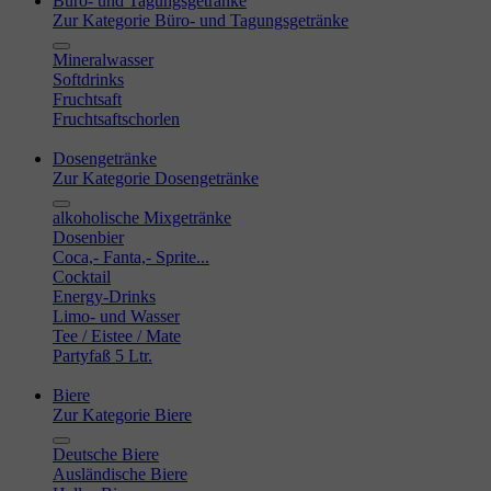
Büro- und Tagungsgetränke
Zur Kategorie Büro- und Tagungsgetränke
Mineralwasser
Softdrinks
Fruchtsaft
Fruchtsaftschorlen
Dosengetränke
Zur Kategorie Dosengetränke
alkoholische Mixgetränke
Dosenbier
Coca,- Fanta,- Sprite...
Cocktail
Energy-Drinks
Limo- und Wasser
Tee / Eistee / Mate
Partyfaß 5 Ltr.
Biere
Zur Kategorie Biere
Deutsche Biere
Ausländische Biere