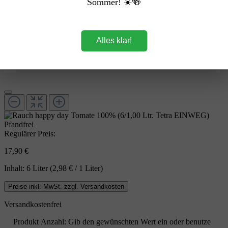
Sommer! ☀️🍻
Alles klar!
Pfandfrei
Regulärer Preis:
17,90 €
Inhalt:
6 Liter
(2,98 € / 1 Liter)
Preise inkl. MwSt. zzgl. Versandkosten
Versandkostenfrei
Produkt Anzahl: Gib den gewünschten Wert ein oder benutze