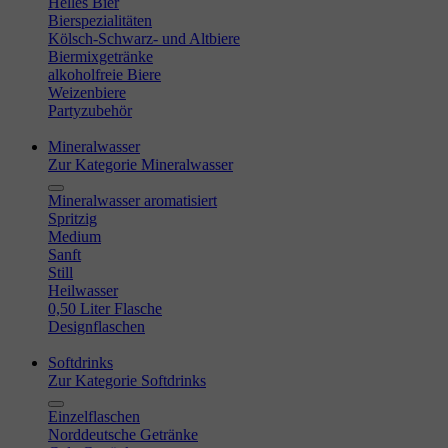
Helles Bier
Bierspezialitäten
Kölsch-Schwarz- und Altbiere
Biermixgetränke
alkoholfreie Biere
Weizenbiere
Partyzubehör
Mineralwasser
Zur Kategorie Mineralwasser
Mineralwasser aromatisiert
Spritzig
Medium
Sanft
Still
Heilwasser
0,50 Liter Flasche
Designflaschen
Softdrinks
Zur Kategorie Softdrinks
Einzelflaschen
Norddeutsche Getränke