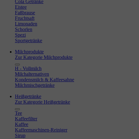
Cola Getränke
Eistee
Faßbrause
Fruchtsaft
Limonaden
Schorlen
Spezi
Sportgetränke
Milchprodukte
Zur Kategorie Milchprodukte
H - Vollmilch
Milchalternativen
Kondensmilch & Kaffeesahne
Milchmischgetränke
Heißgetränke
Zur Kategorie Heißgetränke
Tee
Kaffeefilter
Kaffee
Kaffeemaschinen-Reiniger
Sirup