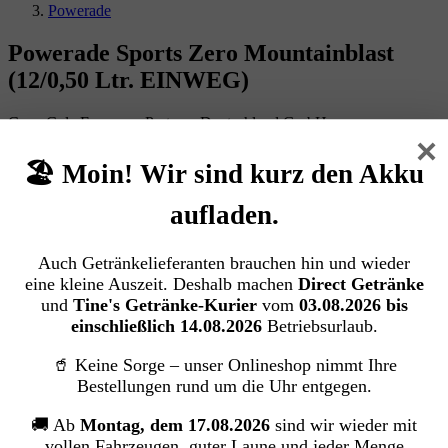
Powerade
Powerade Sports Zero Mountainblast
(12/0,50 Ltr. EINWEG)
Coca-Cola European Partners Deutschland GmbH
×
🏖️ Moin! Wir sind kurz den Akku
Bildergalerie überspringen
aufladen.
Auch Getränkelieferanten brauchen hin und wieder
eine kleine Auszeit. Deshalb machen
Direct Getränke
und
Tine's Getränke-Kurier
vom
03.08.2026 bis
einschließlich 14.08.2026
Betriebsurlaub.
🥤 Keine Sorge – unser Onlineshop nimmt Ihre
Bestellungen rund um die Uhr entgegen.
🚚 Ab
Montag, dem 17.08.2026
sind wir wieder mit
vollen Fahrzeugen, guter Laune und jeder Menge