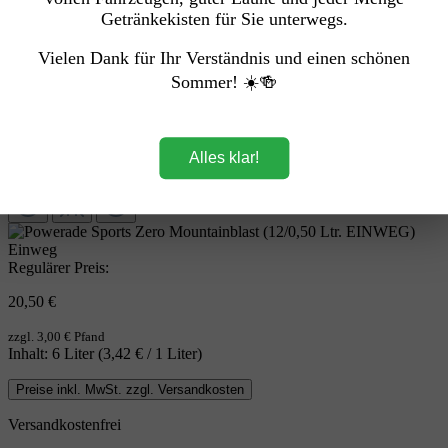
Getränkekisten für Sie unterwegs.
Vielen Dank für Ihr Verständnis und einen schönen
Sommer! ☀️🍻
Alles klar!
Einweg
Regulärer Preis:
20,50 €
zzgl. 3,00 € Pfand
Inhalt:
6 Liter
(3,42 € / 1 Liter)
Preise inkl. MwSt. zzgl. Versandkosten
Versandkostenfrei