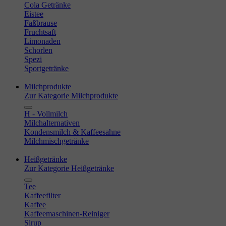
Cola Getränke
Eistee
Faßbrause
Fruchtsaft
Limonaden
Schorlen
Spezi
Sportgetränke
Milchprodukte
Zur Kategorie Milchprodukte
H - Vollmilch
Milchalternativen
Kondensmilch & Kaffeesahne
Milchmischgetränke
Heißgetränke
Zur Kategorie Heißgetränke
Tee
Kaffeefilter
Kaffee
Kaffeemaschinen-Reiniger
Sirup