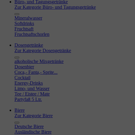
Büro- und Tagungsgetränke
Zur Kategorie Büro- und Tagungsgetränke
Mineralwasser
Softdrinks
Fruchtsaft
Fruchtsaftschorlen
Dosengetränke
Zur Kategorie Dosengetränke
alkoholische Mixgetränke
Dosenbier
Coca,- Fanta,- Sprite...
Cocktail
Energy-Drinks
Limo- und Wasser
Tee / Eistee / Mate
Partyfaß 5 Ltr.
Biere
Zur Kategorie Biere
Deutsche Biere
Ausländische Biere