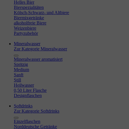
Helles Bier
Bierspezialitäten
Kölsch-Schwarz- und Altbiere
Biermixgetränke
alkoholfreie Biere
Weizenbiere
Partyzubehör
Mineralwasser
Zur Kategorie Mineralwasser
Mineralwasser aromatisiert
Spritzig
Medium
Sanft
Still
Heilwasser
0,50 Liter Flasche
Designflaschen
Softdrinks
Zur Kategorie Softdrinks
Einzelflaschen
Norddeutsche Getränke