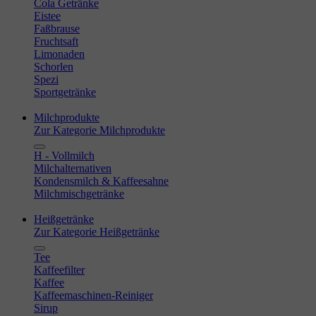
Cola Getränke
Eistee
Faßbrause
Fruchtsaft
Limonaden
Schorlen
Spezi
Sportgetränke
Milchprodukte
Zur Kategorie Milchprodukte
H - Vollmilch
Milchalternativen
Kondensmilch & Kaffeesahne
Milchmischgetränke
Heißgetränke
Zur Kategorie Heißgetränke
Tee
Kaffeefilter
Kaffee
Kaffeemaschinen-Reiniger
Sirup