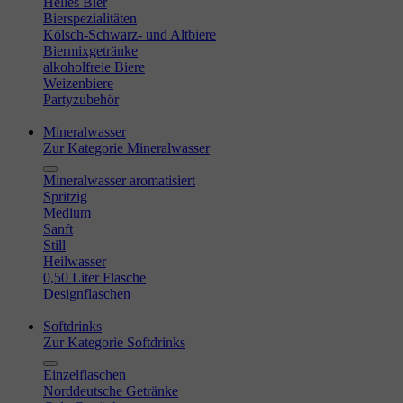
Helles Bier
Bierspezialitäten
Kölsch-Schwarz- und Altbiere
Biermixgetränke
alkoholfreie Biere
Weizenbiere
Partyzubehör
Mineralwasser
Zur Kategorie Mineralwasser
Mineralwasser aromatisiert
Spritzig
Medium
Sanft
Still
Heilwasser
0,50 Liter Flasche
Designflaschen
Softdrinks
Zur Kategorie Softdrinks
Einzelflaschen
Norddeutsche Getränke