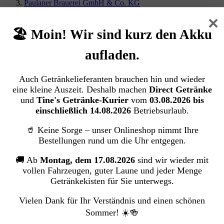
Paulaner Brauerei GmbH & Co. KG
×
Paulaner Original Münchner Hell (20/0,5
🏖️ Moin! Wir sind kurz den Akku
Ltr. Glas MEHRWEG)
aufladen.
Paulaner Brauerei GmbH & Co. KG
Auch Getränkelieferanten brauchen hin und wieder
Bildergalerie überspringen
eine kleine Auszeit. Deshalb machen
Direct Getränke
und
Tine's Getränke-Kurier
vom
03.08.2026 bis
einschließlich 14.08.2026
Betriebsurlaub.
🥤 Keine Sorge – unser Onlineshop nimmt Ihre
Bestellungen rund um die Uhr entgegen.
🚚 Ab
Montag, dem 17.08.2026
sind wir wieder mit
vollen Fahrzeugen, guter Laune und jeder Menge
Getränkekisten für Sie unterwegs.
Vielen Dank für Ihr Verständnis und einen schönen
Sommer! ☀️🍻