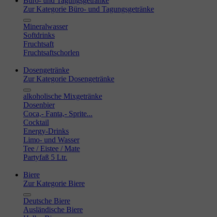
Büro- und Tagungsgetränke
Zur Kategorie Büro- und Tagungsgetränke
Mineralwasser
Softdrinks
Fruchtsaft
Fruchtsaftschorlen
Dosengetränke
Zur Kategorie Dosengetränke
alkoholische Mixgetränke
Dosenbier
Coca,- Fanta,- Sprite...
Cocktail
Energy-Drinks
Limo- und Wasser
Tee / Eistee / Mate
Partyfaß 5 Ltr.
Biere
Zur Kategorie Biere
Deutsche Biere
Ausländische Biere