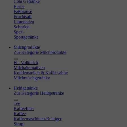
Cola Getränke
Eistee
Faßbrause
Fruchtsaft
Limonaden
Schorlen
Spezi
Sportgetränke
Milchprodukte
Zur Kategorie Milchprodukte
H - Vollmilch
Milchalternativen
Kondensmilch & Kaffeesahne
Milchmischgetränke
Heißgetränke
Zur Kategorie Heißgetränke
Tee
Kaffeefilter
Kaffee
Kaffeemaschinen-Reiniger
Sirup