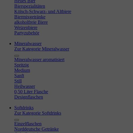
Helles Bier
Bierspezialitäten
Kölsch-Schwarz- und Altbiere
Biermixgetränke
alkoholfreie Biere
Weizenbiere
Partyzubehör
Mineralwasser
Zur Kategorie Mineralwasser
Mineralwasser aromatisiert
Spritzig
Medium
Sanft
Still
Heilwasser
0,50 Liter Flasche
Designflaschen
Softdrinks
Zur Kategorie Softdrinks
Einzelflaschen
Norddeutsche Getränke