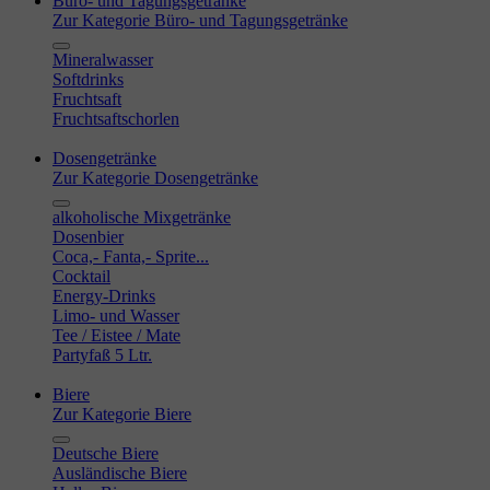
Büro- und Tagungsgetränke
Zur Kategorie Büro- und Tagungsgetränke
Mineralwasser
Softdrinks
Fruchtsaft
Fruchtsaftschorlen
Dosengetränke
Zur Kategorie Dosengetränke
alkoholische Mixgetränke
Dosenbier
Coca,- Fanta,- Sprite...
Cocktail
Energy-Drinks
Limo- und Wasser
Tee / Eistee / Mate
Partyfaß 5 Ltr.
Biere
Zur Kategorie Biere
Deutsche Biere
Ausländische Biere