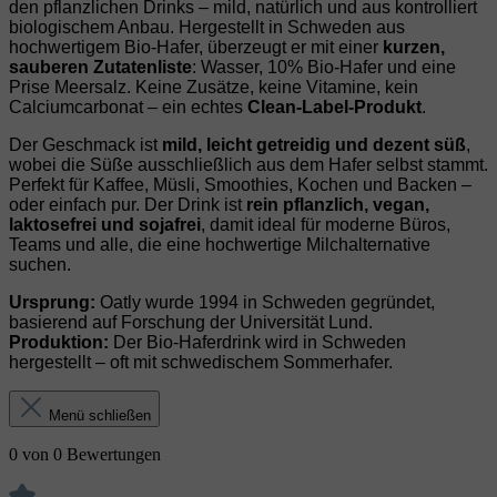
den pflanzlichen Drinks – mild, natürlich und aus kontrolliert
biologischem Anbau. Hergestellt in Schweden aus
hochwertigem Bio‑Hafer, überzeugt er mit einer
kurzen,
sauberen Zutatenliste
: Wasser, 10% Bio‑Hafer und eine
Prise Meersalz. Keine Zusätze, keine Vitamine, kein
Calciumcarbonat – ein echtes
Clean‑Label‑Produkt
.
Der Geschmack ist
mild, leicht getreidig und dezent süß
,
wobei die Süße ausschließlich aus dem Hafer selbst stammt.
Perfekt für Kaffee, Müsli, Smoothies, Kochen und Backen –
oder einfach pur. Der Drink ist
rein pflanzlich, vegan,
laktosefrei und sojafrei
, damit ideal für moderne Büros,
Teams und alle, die eine hochwertige Milchalternative
suchen.
Ursprung:
Oatly wurde 1994 in Schweden gegründet,
basierend auf Forschung der Universität Lund.
Produktion:
Der Bio‑Haferdrink wird in Schweden
hergestellt – oft mit schwedischem Sommerhafer.
Menü schließen
0 von 0 Bewertungen