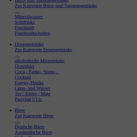
Büro- und Tagungsgetränke
Zur Kategorie Büro- und Tagungsgetränke
Mineralwasser
Softdrinks
Fruchtsaft
Fruchtsaftschorlen
Dosengetränke
Zur Kategorie Dosengetränke
alkoholische Mixgetränke
Dosenbier
Coca,- Fanta,- Sprite...
Cocktail
Energy-Drinks
Limo- und Wasser
Tee / Eistee / Mate
Partyfaß 5 Ltr.
Biere
Zur Kategorie Biere
Deutsche Biere
Ausländische Biere