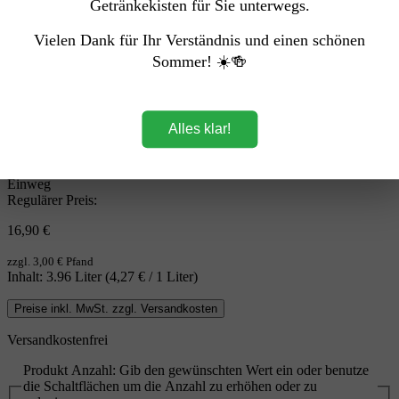
Getränkekisten für Sie unterwegs.
Vielen Dank für Ihr Verständnis und einen schönen
Sommer! ☀️🍻
Alles klar!
Einweg
Regulärer Preis:
16,90 €
zzgl. 3,00 € Pfand
Inhalt:
3.96 Liter
(4,27 € / 1 Liter)
Preise inkl. MwSt. zzgl. Versandkosten
Versandkostenfrei
Produkt Anzahl: Gib den gewünschten Wert ein oder benutze
die Schaltflächen um die Anzahl zu erhöhen oder zu