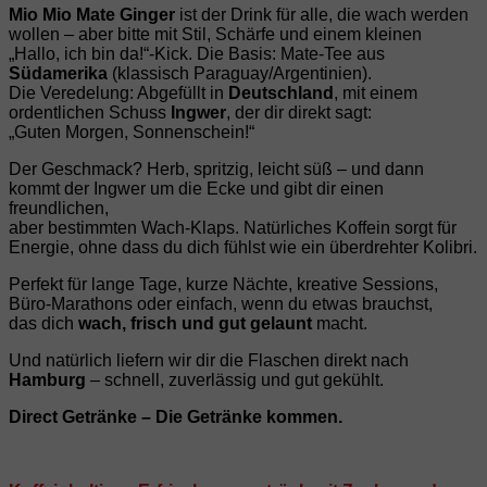
Mio Mio Mate Ginger
ist der Drink für alle, die wach werden
wollen – aber bitte mit Stil, Schärfe und einem kleinen
„Hallo, ich bin da!“-Kick. Die Basis: Mate‑Tee aus
Südamerika
(klassisch Paraguay/Argentinien).
Die Veredelung: Abgefüllt in
Deutschland
, mit einem
ordentlichen Schuss
Ingwer
, der dir direkt sagt:
„Guten Morgen, Sonnenschein!“
Der Geschmack? Herb, spritzig, leicht süß – und dann
kommt der Ingwer um die Ecke und gibt dir einen
freundlichen,
aber bestimmten Wach‑Klaps. Natürliches Koffein sorgt für
Energie, ohne dass du dich fühlst wie ein überdrehter Kolibri.
Perfekt für lange Tage, kurze Nächte, kreative Sessions,
Büro‑Marathons oder einfach, wenn du etwas brauchst,
das dich
wach, frisch und gut gelaunt
macht.
Und natürlich liefern wir dir die Flaschen direkt nach
Hamburg
– schnell, zuverlässig und gut gekühlt.
Direct Getränke – Die Getränke kommen.