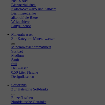
Helles Bier
Bierspezialitäten
Kölsch-Schwarz- und Altbiere
Biermixgetränke
alkoholfreie Biere
Weizenbiere
Partyzubehör
Mineralwasser
Zur Kategorie Mineralwasser
Mineralwasser aromatisiert
Spritzig
Medium
Sanft
Still
Heilwasser
0,50 Liter Flasche
Designflaschen
Softdrinks
Zur Kategorie Softdrinks
Einzelflaschen
Norddeutsche Getränke