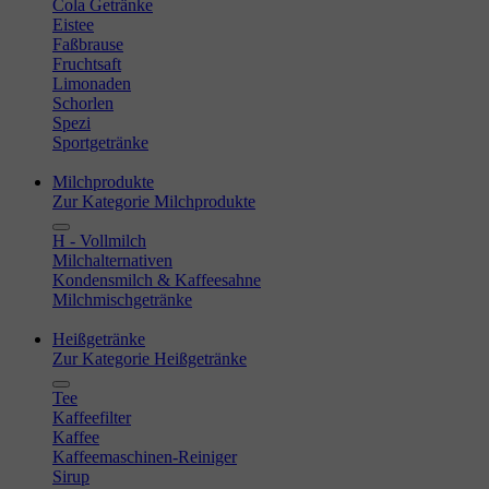
Cola Getränke
Eistee
Faßbrause
Fruchtsaft
Limonaden
Schorlen
Spezi
Sportgetränke
Milchprodukte
Zur Kategorie Milchprodukte
H - Vollmilch
Milchalternativen
Kondensmilch & Kaffeesahne
Milchmischgetränke
Heißgetränke
Zur Kategorie Heißgetränke
Tee
Kaffeefilter
Kaffee
Kaffeemaschinen-Reiniger
Sirup