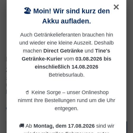
×
🏖️ Moin! Wir sind kurz den
Akku aufladen.
Auch Getränkelieferanten brauchen hin
und wieder eine kleine Auszeit. Deshalb
machen
Direct Getränke
und
Tine's
MEHRWEG
Getränke-Kurier
vom
03.08.2026 bis
einschließlich 14.08.2026
Regulärer Preis:
23,10 €
Betriebsurlaub.
zzgl. 3,42 € Pfand
Inhalt:
7.92 Liter
(2,92 € / 1 Liter)
Preise inkl. MwSt. zzgl. Versandkosten
🥤 Keine Sorge – unser Onlineshop
nimmt Ihre Bestellungen rund um die Uhr
entgegen.
Versandkostenfrei
Produkt Anzahl: Gib den gewünschten Wert e
🚚 Ab
Montag, dem 17.08.2026
sind wir
In den Warenkorb