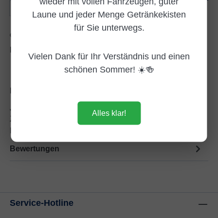
wieder mit vollen Fahrzeugen, guter
Kiste(n)
Laune und jeder Menge Getränkekisten
für Sie unterwegs.
Zum Merkzettel hinzufügen
Produktnummer:
DG105416
Vielen Dank für Ihr Verständnis und einen
schönen Sommer! ☀️🍻
Beschreibung
„Krombacher Fassbrause Zitrone – Der
Alles klar!
Zitronen‑Wachmacher mit Malz‑Biss und 0,0%!“
Krombacher Fassbrause Zitrone ist ein alko…
Mehr
Bewertungen
Service-Hotline