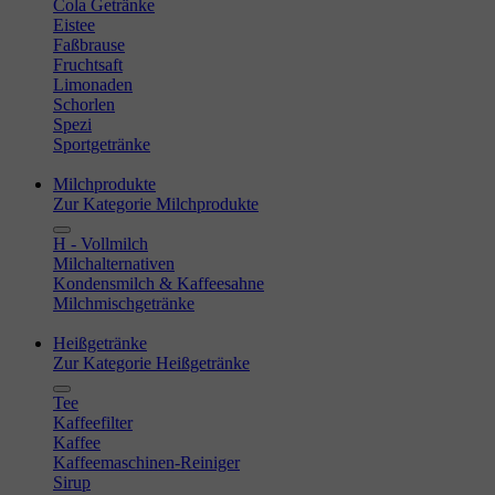
Cola Getränke
Eistee
Faßbrause
Fruchtsaft
Limonaden
Schorlen
Spezi
Sportgetränke
Milchprodukte
Zur Kategorie Milchprodukte
H - Vollmilch
Milchalternativen
Kondensmilch & Kaffeesahne
Milchmischgetränke
Heißgetränke
Zur Kategorie Heißgetränke
Tee
Kaffeefilter
Kaffee
Kaffeemaschinen-Reiniger
Sirup