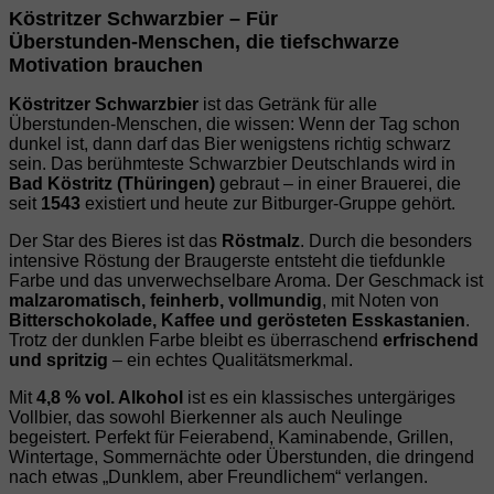
Köstritzer Schwarzbier – Für
Überstunden‑Menschen, die tiefschwarze
Motivation brauchen
Köstritzer Schwarzbier
ist das Getränk für alle
Überstunden‑Menschen, die wissen: Wenn der Tag schon
dunkel ist, dann darf das Bier wenigstens richtig schwarz
sein. Das berühmteste Schwarzbier Deutschlands wird in
Bad Köstritz (Thüringen)
gebraut – in einer Brauerei, die
seit
1543
existiert und heute zur Bitburger‑Gruppe gehört.
Der Star des Bieres ist das
Röstmalz
. Durch die besonders
intensive Röstung der Braugerste entsteht die tiefdunkle
Farbe und das unverwechselbare Aroma. Der Geschmack ist
malzaromatisch, feinherb, vollmundig
, mit Noten von
Bitterschokolade, Kaffee und gerösteten Esskastanien
.
Trotz der dunklen Farbe bleibt es überraschend
erfrischend
und spritzig
– ein echtes Qualitätsmerkmal.
Mit
4,8 % vol. Alkohol
ist es ein klassisches untergäriges
Vollbier, das sowohl Bierkenner als auch Neulinge
begeistert. Perfekt für Feierabend, Kaminabende, Grillen,
Wintertage, Sommernächte oder Überstunden, die dringend
nach etwas „Dunklem, aber Freundlichem“ verlangen.