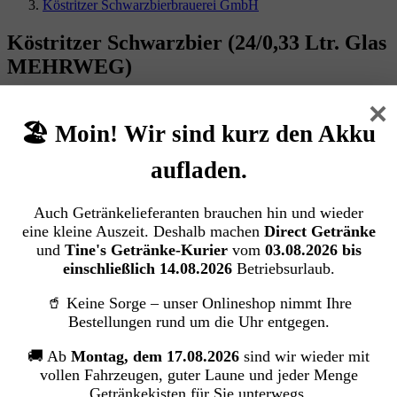
Köstritzer Schwarzbierbrauerei GmbH
Köstritzer Schwarzbier (24/0,33 Ltr. Glas
MEHRWEG)
Köstritzer Schwarzbierbrauerei GmbH
×
🏖️ Moin! Wir sind kurz den Akku
Bildergalerie überspringen
aufladen.
Auch Getränkelieferanten brauchen hin und wieder
eine kleine Auszeit. Deshalb machen
Direct Getränke
und
Tine's Getränke-Kurier
vom
03.08.2026 bis
einschließlich 14.08.2026
Betriebsurlaub.
🥤 Keine Sorge – unser Onlineshop nimmt Ihre
Bestellungen rund um die Uhr entgegen.
🚚 Ab
Montag, dem 17.08.2026
sind wir wieder mit
vollen Fahrzeugen, guter Laune und jeder Menge
Getränkekisten für Sie unterwegs.