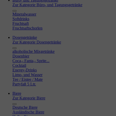
Büro- und Tagungsgetränke
Zur Kategorie Büro- und Tagungsgetränke
Mineralwasser
Softdrinks
Fruchtsaft
Fruchtsaftschorlen
Dosengetränke
Zur Kategorie Dosengetränke
alkoholische Mixgetränke
Dosenbier
Coca,- Fanta,- Sprite...
Cocktail
Energy-Drinks
Limo- und Wasser
Tee / Eistee / Mate
Partyfaß 5 Ltr.
Biere
Zur Kategorie Biere
Deutsche Biere
Ausländische Biere