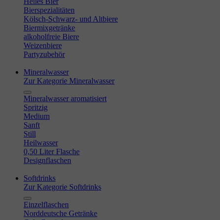
Helles Bier
Bierspezialitäten
Kölsch-Schwarz- und Altbiere
Biermixgetränke
alkoholfreie Biere
Weizenbiere
Partyzubehör
Mineralwasser
Zur Kategorie Mineralwasser
Mineralwasser aromatisiert
Spritzig
Medium
Sanft
Still
Heilwasser
0,50 Liter Flasche
Designflaschen
Softdrinks
Zur Kategorie Softdrinks
Einzelflaschen
Norddeutsche Getränke