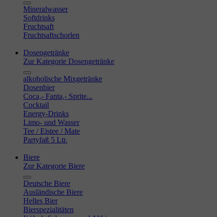
Mineralwasser
Softdrinks
Fruchtsaft
Fruchtsaftschorlen
Dosengetränke
Zur Kategorie Dosengetränke
alkoholische Mixgetränke
Dosenbier
Coca,- Fanta,- Sprite...
Cocktail
Energy-Drinks
Limo- und Wasser
Tee / Eistee / Mate
Partyfaß 5 Ltr.
Biere
Zur Kategorie Biere
Deutsche Biere
Ausländische Biere
Helles Bier
Bierspezialitäten