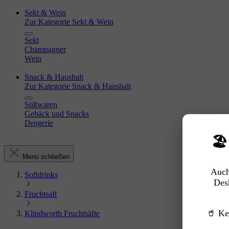
Sekt & Wein
Zur Kategorie Sekt & Wein
Sekt
Champagner
Wein
Snack & Haushalt
Zur Kategorie Snack & Haushalt
Süßwaren
Gebäck und Snacks
Drogerie
🏖
Menü schließen
Auch
Softdrinks
Des
Fruchtsaft
🥤 Ke
Klindworth Fruchtsäfte