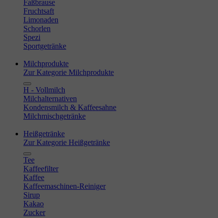
Faßbrause
Fruchtsaft
Limonaden
Schorlen
Spezi
Sportgetränke
Milchprodukte
Zur Kategorie Milchprodukte
H - Vollmilch
Milchalternativen
Kondensmilch & Kaffeesahne
Milchmischgetränke
Heißgetränke
Zur Kategorie Heißgetränke
Tee
Kaffeefilter
Kaffee
Kaffeemaschinen-Reiniger
Sirup
Kakao
Zucker