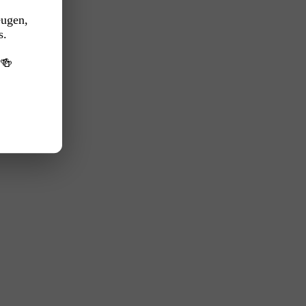
eugen,
s.
️🍻