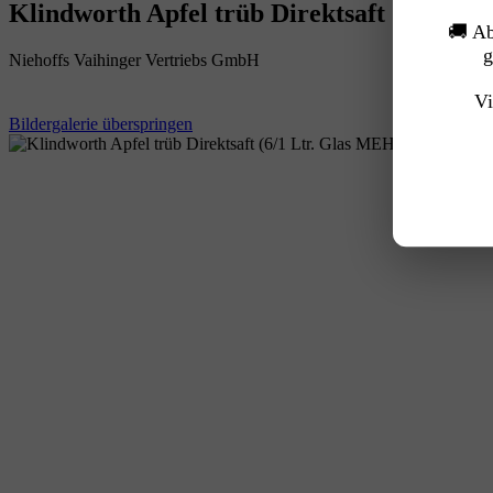
Klindworth Apfel trüb Direktsaft (6/1 
🚚 A
g
Niehoffs Vaihinger Vertriebs GmbH
Vi
Bildergalerie überspringen