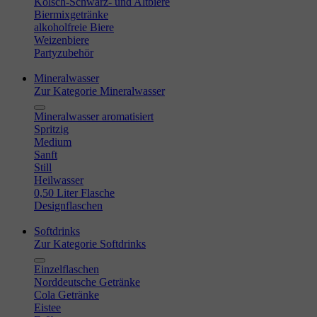
Kölsch-Schwarz- und Altbiere
Biermixgetränke
alkoholfreie Biere
Weizenbiere
Partyzubehör
Mineralwasser
Zur Kategorie Mineralwasser
Mineralwasser aromatisiert
Spritzig
Medium
Sanft
Still
Heilwasser
0,50 Liter Flasche
Designflaschen
Softdrinks
Zur Kategorie Softdrinks
Einzelflaschen
Norddeutsche Getränke
Cola Getränke
Eistee