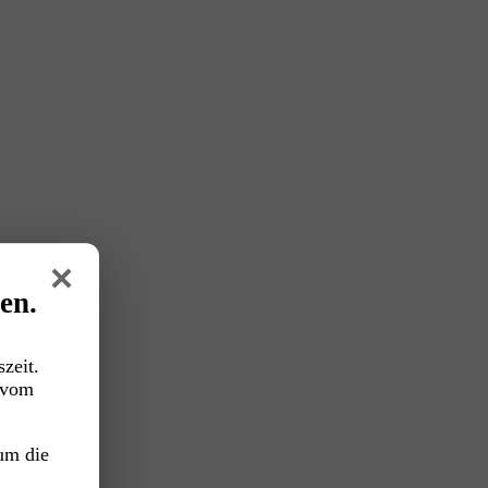
×
en.
zeit.
vom
um die