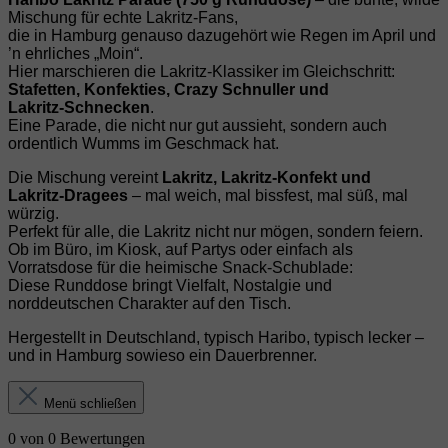
Mischung für echte Lakritz‑Fans,
die in Hamburg genauso dazugehört wie Regen im April und
’n ehrliches „Moin“.
Hier marschieren die Lakritz‑Klassiker im Gleichschritt:
Stafetten, Konfekties, Crazy Schnuller und
Lakritz‑Schnecken
.
Eine Parade, die nicht nur gut aussieht, sondern auch
ordentlich Wumms im Geschmack hat.
Die Mischung vereint
Lakritz, Lakritz‑Konfekt und
Lakritz‑Dragees
– mal weich, mal bissfest, mal süß, mal
würzig.
Perfekt für alle, die Lakritz nicht nur mögen, sondern feiern.
Ob im Büro, im Kiosk, auf Partys oder einfach als
Vorratsdose für die heimische Snack‑Schublade:
Diese Runddose bringt Vielfalt, Nostalgie und
norddeutschen Charakter auf den Tisch.
Hergestellt in Deutschland, typisch Haribo, typisch lecker –
und in Hamburg sowieso ein Dauerbrenner.
Menü schließen
0 von 0 Bewertungen