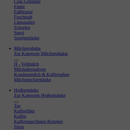
Cola Getränke
Eistee
Faßbrause
Fruchtsaft
Limonaden
Schorlen
Spezi
Sportgetränke
Milchprodukte
Zur Kategorie Milchprodukte
H - Vollmilch
Milchalternativen
Kondensmilch & Kaffeesahne
Milchmischgetränke
Heißgetränke
Zur Kategorie Heißgetränke
Tee
Kaffeefilter
Kaffee
Kaffeemaschinen-Reiniger
Sirup