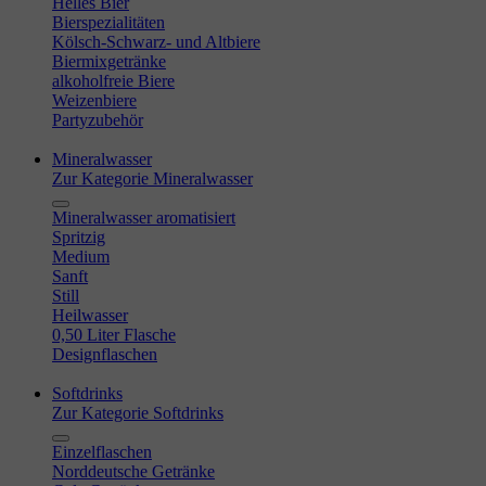
Helles Bier
Bierspezialitäten
Kölsch-Schwarz- und Altbiere
Biermixgetränke
alkoholfreie Biere
Weizenbiere
Partyzubehör
Mineralwasser
Zur Kategorie Mineralwasser
Mineralwasser aromatisiert
Spritzig
Medium
Sanft
Still
Heilwasser
0,50 Liter Flasche
Designflaschen
Softdrinks
Zur Kategorie Softdrinks
Einzelflaschen
Norddeutsche Getränke