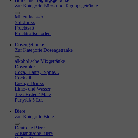
Büro- und Tagungsgetränke
Zur Kategorie Büro- und Tagungsgetränke
Mineralwasser
Softdrinks
Fruchtsaft
Fruchtsaftschorlen
Dosengetränke
Zur Kategorie Dosengetränke
alkoholische Mixgetränke
Dosenbier
Coca,- Fanta,- Sprite...
Cocktail
Energy-Drinks
Limo- und Wasser
Tee / Eistee / Mate
Partyfaß 5 Ltr.
Biere
Zur Kategorie Biere
Deutsche Biere
Ausländische Biere