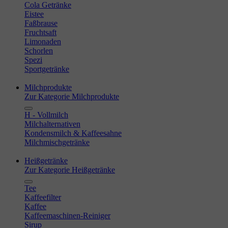
Cola Getränke
Eistee
Faßbrause
Fruchtsaft
Limonaden
Schorlen
Spezi
Sportgetränke
Milchprodukte
Zur Kategorie Milchprodukte
H - Vollmilch
Milchalternativen
Kondensmilch & Kaffeesahne
Milchmischgetränke
Heißgetränke
Zur Kategorie Heißgetränke
Tee
Kaffeefilter
Kaffee
Kaffeemaschinen-Reiniger
Sirup