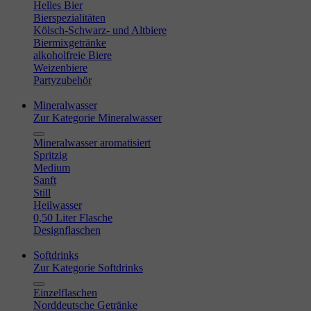
Helles Bier
Bierspezialitäten
Kölsch-Schwarz- und Altbiere
Biermixgetränke
alkoholfreie Biere
Weizenbiere
Partyzubehör
Mineralwasser
Zur Kategorie Mineralwasser
Mineralwasser aromatisiert
Spritzig
Medium
Sanft
Still
Heilwasser
0,50 Liter Flasche
Designflaschen
Softdrinks
Zur Kategorie Softdrinks
Einzelflaschen
Norddeutsche Getränke