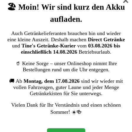
×
Gerolsteiner Naturell (12/1 Ltr. Mehrweg
🏖️ Moin! Wir sind kurz den Akku
Pet)
aufladen.
Gerolsteiner Brunnen GmbH & Co. KG
Auch Getränkelieferanten brauchen hin und wieder
eine kleine Auszeit. Deshalb machen
Direct Getränke
Bildergalerie überspringen
und
Tine's Getränke-Kurier
vom
03.08.2026 bis
einschließlich 14.08.2026
Betriebsurlaub.
🥤 Keine Sorge – unser Onlineshop nimmt Ihre
Bestellungen rund um die Uhr entgegen.
🚚 Ab
Montag, dem 17.08.2026
sind wir wieder mit
vollen Fahrzeugen, guter Laune und jeder Menge
Getränkekisten für Sie unterwegs.
Vielen Dank für Ihr Verständnis und einen schönen
Sommer! ☀️🍻