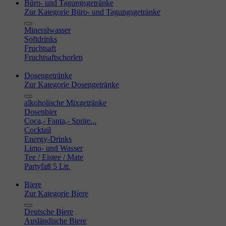
Büro- und Tagungsgetränke
Zur Kategorie Büro- und Tagungsgetränke
Mineralwasser
Softdrinks
Fruchtsaft
Fruchtsaftschorlen
Dosengetränke
Zur Kategorie Dosengetränke
alkoholische Mixgetränke
Dosenbier
Coca,- Fanta,- Sprite...
Cocktail
Energy-Drinks
Limo- und Wasser
Tee / Eistee / Mate
Partyfaß 5 Ltr.
Biere
Zur Kategorie Biere
Deutsche Biere
Ausländische Biere