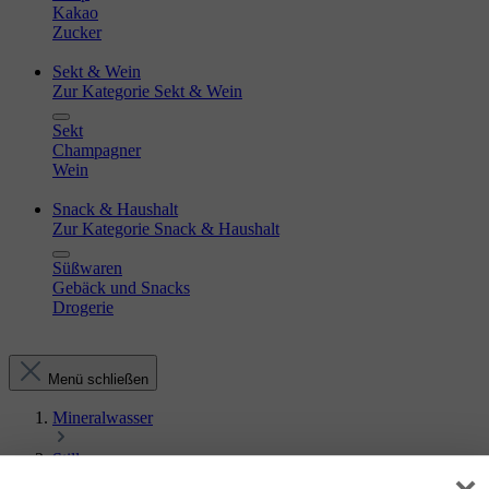
Kakao
Zucker
Sekt & Wein
Zur Kategorie Sekt & Wein
Sekt
Champagner
Wein
Snack & Haushalt
Zur Kategorie Snack & Haushalt
Süßwaren
Gebäck und Snacks
Drogerie
Menü schließen
Mineralwasser
Still