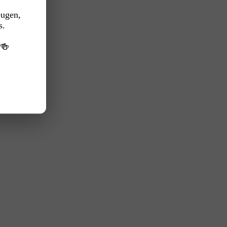
eugen,
s.
️🍻