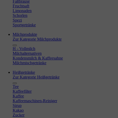
Faßbrause
Fruchtsaft
Limonaden
Schorlen
Spezi
Sportgetränke
Milchprodukte
Zur Kategorie Milchprodukte
H - Vollmilch
Milchalternativen
Kondensmilch & Kaffeesahne
Milchmischgetränke
Heißgetränke
Zur Kategorie Heißgetränke
Tee
Kaffeefilter
Kaffee
Kaffeemaschinen-Reiniger
Sirup
Kakao
Zucker