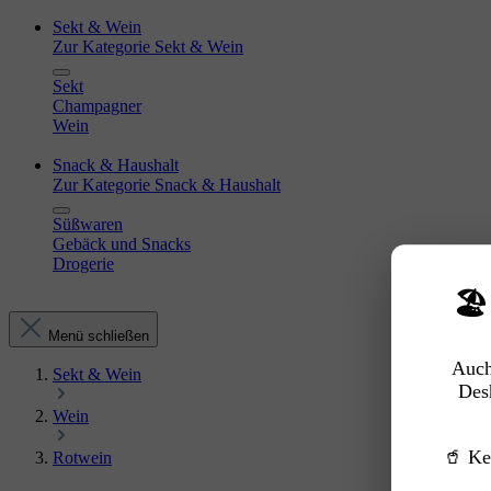
Sekt & Wein
Zur Kategorie Sekt & Wein
Sekt
Champagner
Wein
Snack & Haushalt
Zur Kategorie Snack & Haushalt
Süßwaren
Gebäck und Snacks
Drogerie
🏖
Menü schließen
Auch
Sekt & Wein
Des
Wein
🥤 Ke
Rotwein