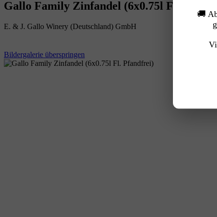
Gallo Family Zinfandel (6x0.75l Fl. Pfandf
🚚 A
g
E. & J. Gallo Winery (Deutschland) GmbH
Vi
Bildergalerie überspringen