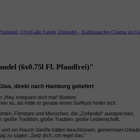
y, Zinfandel, USAGallo Family Zinfandel – Kalifornischer Charme im G
del (6x0.75l Fl. Pfandfrei)"
Glas, direkt nach Hamburg geliefert
r „Hey, entspann dich mal“ flüstern.
en so, als hätte er gerade einen Surfkurs hinter sich.
almen, Filmstars und Menschen, die „Zinfandel“ aussprechen,
ion: große Tradition, große Trauben, große Leidenschaft.
ume und ein Hauch Vanille hätten beschlossen, gemeinsam Urlau
 zu sagen: „Setz dich, ich regel das.“