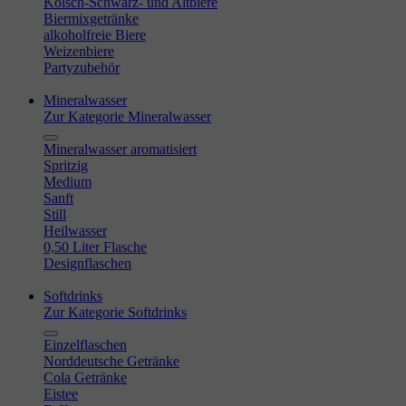
Kölsch-Schwarz- und Altbiere
Biermixgetränke
alkoholfreie Biere
Weizenbiere
Partyzubehör
Mineralwasser
Zur Kategorie Mineralwasser
Mineralwasser aromatisiert
Spritzig
Medium
Sanft
Still
Heilwasser
0,50 Liter Flasche
Designflaschen
Softdrinks
Zur Kategorie Softdrinks
Einzelflaschen
Norddeutsche Getränke
Cola Getränke
Eistee