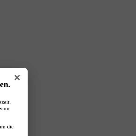
×
en.
zeit.
vom
um die