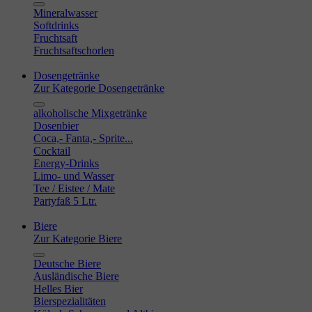
Mineralwasser
Softdrinks
Fruchtsaft
Fruchtsaftschorlen
Dosengetränke
Zur Kategorie Dosengetränke
alkoholische Mixgetränke
Dosenbier
Coca,- Fanta,- Sprite...
Cocktail
Energy-Drinks
Limo- und Wasser
Tee / Eistee / Mate
Partyfaß 5 Ltr.
Biere
Zur Kategorie Biere
Deutsche Biere
Ausländische Biere
Helles Bier
Bierspezialitäten