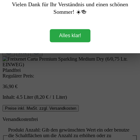
Vielen Dank für Ihr Verständnis und einen schönen
Sommer! ☀️🍻
Alles klar!
Pfandfrei
Regulärer Preis:
36,90 €
Inhalt:
4.5 Liter
(8,20 € / 1 Liter)
Preise inkl. MwSt. zzgl. Versandkosten
Versandkostenfrei
Produkt Anzahl: Gib den gewünschten Wert ein oder benutze
die Schaltflächen um die Anzahl zu erhöhen oder zu