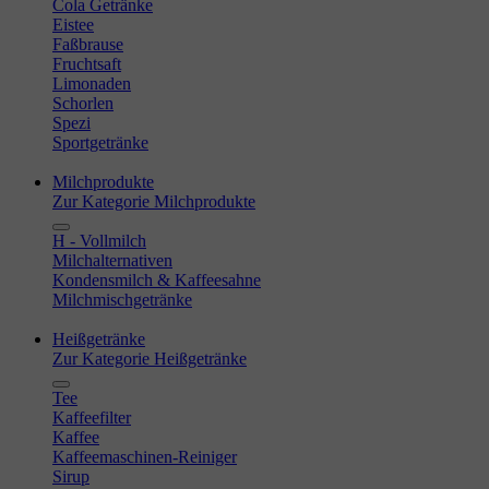
Cola Getränke
Eistee
Faßbrause
Fruchtsaft
Limonaden
Schorlen
Spezi
Sportgetränke
Milchprodukte
Zur Kategorie Milchprodukte
H - Vollmilch
Milchalternativen
Kondensmilch & Kaffeesahne
Milchmischgetränke
Heißgetränke
Zur Kategorie Heißgetränke
Tee
Kaffeefilter
Kaffee
Kaffeemaschinen-Reiniger
Sirup