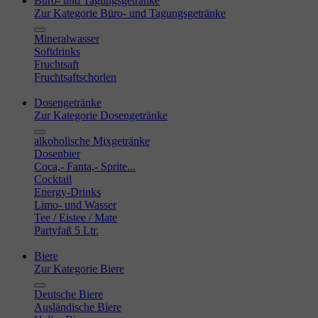
Büro- und Tagungsgetränke
Zur Kategorie Büro- und Tagungsgetränke
Mineralwasser
Softdrinks
Fruchtsaft
Fruchtsaftschorlen
Dosengetränke
Zur Kategorie Dosengetränke
alkoholische Mixgetränke
Dosenbier
Coca,- Fanta,- Sprite...
Cocktail
Energy-Drinks
Limo- und Wasser
Tee / Eistee / Mate
Partyfaß 5 Ltr.
Biere
Zur Kategorie Biere
Deutsche Biere
Ausländische Biere