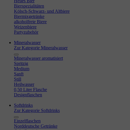
Helles Bier
Bierspezialitäten
Kölsch-Schwarz- und Altbiere
Biermixgetränke
alkoholfreie Biere
Weizenbiere
Partyzubehör
Mineralwasser
Zur Kategorie Mineralwasser
Mineralwasser aromatisiert
Spritzig
Medium
Sanft
Still
Heilwasser
0,50 Liter Flasche
Designflaschen
Softdrinks
Zur Kategorie Softdrinks
Einzelflaschen
Norddeutsche Getränke