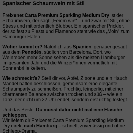
Spanischer Schaumwein mit Stil
Freixenet Carta Premium Sparkling Medium Dry
ist der
Schaumwein, der sagt: „Feiern wir!“ – und zwar mit Stil, ohne
Stress und mit ordentlich Blubber. Ein spanischer Prickler,
der so fest zu Fiesta und Flamenco steht wie das „Moin“ zum
Hamburger Hafen.
Woher kommt er?
Natürlich aus
Spanien
, genauer gesagt
aus dem
Penedès
, südlich von Barcelona. Dort, wo
Weinreben mehr Sonne sehen als die meisten Hamburger
im gesamten Jahr und die Winzer*innen vermutlich mit
Sonnenbrille keltern.
Wie schmeckt’s?
Stell dir vor, Apfel, Zitrone und ein Hauch
Mandel hätten beschlossen, gemeinsam eine elegante
Schaumparty zu schmeißen. Fruchtig, feinperlig, mit einer
charmanten Balance zwischen trocken und süß – wie ein
Tanz, der nicht um 22 Uhr endet, sondern erst richtig loslegt.
Und das Beste:
Du musst dafür nicht mal eine Flasche
schleppen.
Wir liefern dir Freixenet Carta Premium Sparkling Medium
Dry direkt
nach Hamburg
– schnell, zuverlässig und ohne
Schlepp‑Drama.