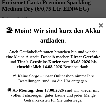
Freixenet Carta Premium Sparkling
Medium Dry (6/0,75 Ltr. EINWEG)
Freixenet GmbH
×
🏖️ Moin! Wir sind kurz den Akku
Bildergalerie überspringen
aufladen.
Auch Getränkelieferanten brauchen hin und wieder
eine kleine Auszeit. Deshalb machen
Direct Getränke
und
Tine's Getränke-Kurier
vom
03.08.2026 bis
einschließlich 14.08.2026
Betriebsurlaub.
🥤 Keine Sorge – unser Onlineshop nimmt Ihre
Bestellungen rund um die Uhr entgegen.
🚚 Ab
Montag, dem 17.08.2026
sind wir wieder mit
vollen Fahrzeugen, guter Laune und jeder Menge
Getränkekisten für Sie unterwegs.